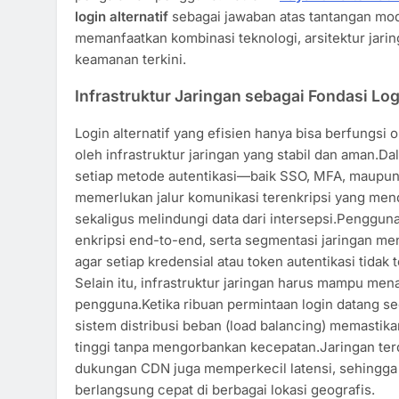
login alternatif
sebagai jawaban atas tantangan mo
memanfaatkan kombinasi teknologi, arsitektur jarin
keamanan terkini.
Infrastruktur Jaringan sebagai Fondasi Logi
Login alternatif yang efisien hanya bisa berfungsi o
oleh infrastruktur jaringan yang stabil dan aman.D
setiap metode autentikasi—baik SSO, MFA, maupu
memerlukan jalur komunikasi terenkripsi yang me
sekaligus melindungi data dari intersepsi.Penggu
enkripsi end-to-end, serta segmentasi jaringan men
agar setiap kredensial atau token autentikasi tidak 
Selain itu, infrastruktur jaringan harus mampu mena
pengguna.Ketika ribuan permintaan login datang s
sistem distribusi beban (load balancing) memastika
tinggi tanpa mengorbankan kecepatan.Jaringan terd
dukungan CDN juga memperkecil latensi, sehingga l
berlangsung cepat di berbagai lokasi geografis.