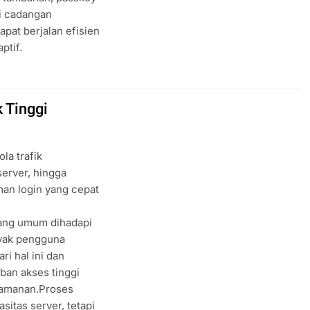
i cadangan
pat berjalan efisien
ptif.
 Tinggi
la trafik
server, hingga
an login yang cepat
 yang umum dihadapi
nyak pengguna
i hal ini dan
an akses tinggi
keamanan.Proses
sitas server, tetapi