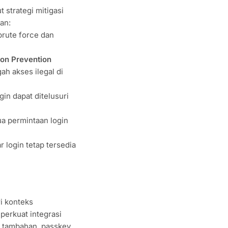
 strategi mitigasi
an:
rute force dan
ion Prevention
h akses ilegal di
gin dapat ditelusuri
a permintaan login
r login tetap tersedia
ri konteks
perkuat integrasi
n tambahan, passkey