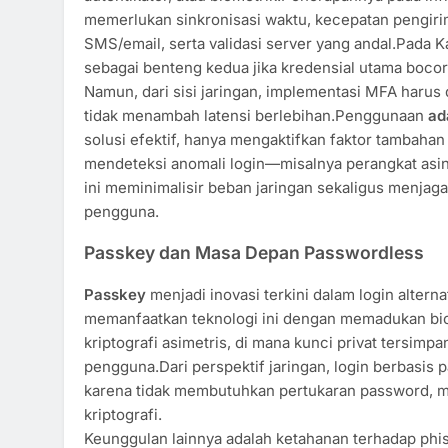
memerlukan sinkronisasi waktu, kecepatan pengir
SMS/email, serta validasi server yang andal.Pada 
sebagai benteng kedua jika kredensial utama bocor
Namun, dari sisi jaringan, implementasi MFA harus 
tidak menambah latensi berlebihan.Penggunaan
ad
solusi efektif, hanya mengaktifkan faktor tambahan 
mendeteksi anomali login—misalnya perangkat asing
ini meminimalisir beban jaringan sekaligus menja
pengguna.
Passkey dan Masa Depan Passwordless
Passkey
menjadi inovasi terkini dalam login alterna
memanfaatkan teknologi ini dengan memadukan bi
kriptografi asimetris, di mana kunci privat tersimpa
pengguna.Dari perspektif jaringan, login berbasis 
karena tidak membutuhkan pertukaran password, me
kriptografi.
Keunggulan lainnya adalah ketahanan terhadap phis