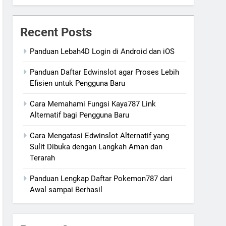
Recent Posts
Panduan Lebah4D Login di Android dan iOS
Panduan Daftar Edwinslot agar Proses Lebih
Efisien untuk Pengguna Baru
Cara Memahami Fungsi Kaya787 Link
Alternatif bagi Pengguna Baru
Cara Mengatasi Edwinslot Alternatif yang
Sulit Dibuka dengan Langkah Aman dan
Terarah
Panduan Lengkap Daftar Pokemon787 dari
Awal sampai Berhasil