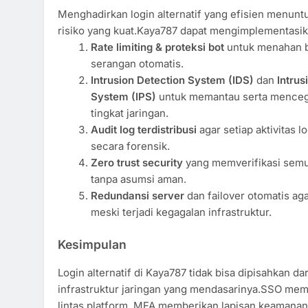
Menghadirkan login alternatif yang efisien menuntut
risiko yang kuat.Kaya787 dapat mengimplementasik
Rate limiting & proteksi bot
untuk menahan b
serangan otomatis.
Intrusion Detection System (IDS)
dan
Intrus
System (IPS)
untuk memantau serta mencega
tingkat jaringan.
Audit log terdistribusi
agar setiap aktivitas lo
secara forensik.
Zero trust security
yang memverifikasi semu
tanpa asumsi aman.
Redundansi server
dan failover otomatis aga
meski terjadi kegagalan infrastruktur.
Kesimpulan
Login alternatif di Kaya787 tidak bisa dipisahkan da
infrastruktur jaringan yang mendasarinya.SSO mem
lintas platform, MFA memberikan lapisan keamana