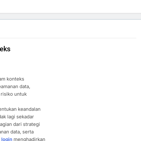
teks
lam konteks
keamanan data,
 risiko untuk
entukan keandalan
dak lagi sekadar
ian dari strategi
nan data, serta
 login
menghadirkan