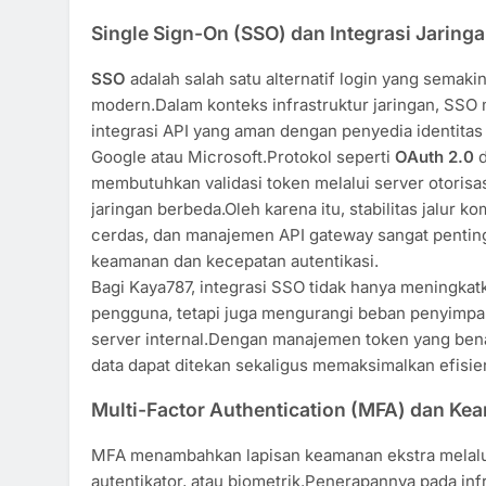
Single Sign-On (SSO) dan Integrasi Jaring
SSO
adalah salah satu alternatif login yang semaki
modern.Dalam konteks infrastruktur jaringan, SS
integrasi API yang aman dengan penyedia identitas 
Google atau Microsoft.Protokol seperti
OAuth 2.0
membutuhkan validasi token melalui server otorisas
jaringan berbeda.Oleh karena itu, stabilitas jalur ko
cerdas, dan manajemen API gateway sangat penti
keamanan dan kecepatan autentikasi.
Bagi Kaya787, integrasi SSO tidak hanya meningka
pengguna, tetapi juga mengurangi beban penyimpa
server internal.Dengan manajemen token yang bena
data dapat ditekan sekaligus memaksimalkan efisien
Multi-Factor Authentication (MFA) dan Ke
MFA menambahkan lapisan keamanan ekstra melalui
autentikator, atau biometrik.Penerapannya pada infr