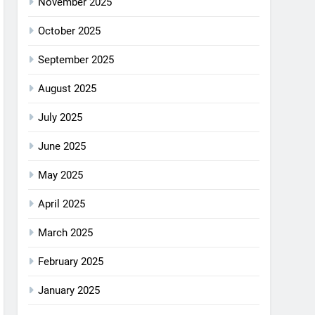
November 2025
October 2025
September 2025
August 2025
July 2025
June 2025
May 2025
April 2025
March 2025
February 2025
January 2025