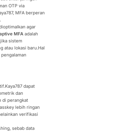
iman OTP via
Kaya787, MFA berperan
.
dioptimalkan agar
aptive MFA
adalah
jika sistem
 atau lokasi baru.Hal
ga pengalaman
tif.Kaya787 dapat
ometrik dan
n di perangkat
passkey lebih ringan
lainkan verifikasi
hing, sebab data