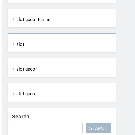
slot gacor hari ini
slot
slot gacor
slot gacor
Search
SEARCH