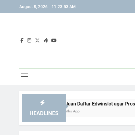
Skip
August 8, 2026
11:23:54 AM
to
content
SIA
Jasa Desai
dan iOS
Panduan Daftar Edwinslot agar Proses Lebih Ef
2 Months Ago
HEADLINES