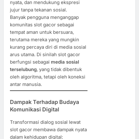
nyata, dan mendukung ekspresi
jujur tanpa tekanan sosial.
Banyak pengguna menganggap
komunitas slot gacor sebagai
tempat aman untuk bersuara,
terutama mereka yang mungkin
kurang percaya diri di media sosial
arus utama. Di sinilah slot gacor
berfungsi sebagai
media sosial
terselubung
, yang tidak dibentuk
oleh algoritma, tetapi oleh koneksi
antar manusia.
Dampak Terhadap Budaya
Komunikasi Digital
Transformasi dialog sosial lewat
slot gacor membawa dampak nyata
dalam kehidupan digital: