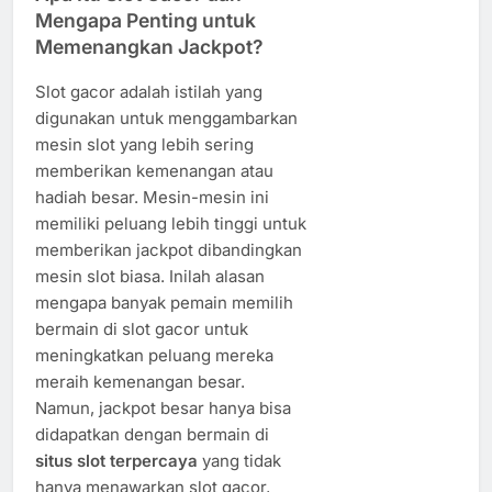
Mengapa Penting untuk
Memenangkan Jackpot?
Slot gacor adalah istilah yang
digunakan untuk menggambarkan
mesin slot yang lebih sering
memberikan kemenangan atau
hadiah besar. Mesin-mesin ini
memiliki peluang lebih tinggi untuk
memberikan jackpot dibandingkan
mesin slot biasa. Inilah alasan
mengapa banyak pemain memilih
bermain di slot gacor untuk
meningkatkan peluang mereka
meraih kemenangan besar.
Namun, jackpot besar hanya bisa
didapatkan dengan bermain di
situs slot terpercaya
yang tidak
hanya menawarkan slot gacor,