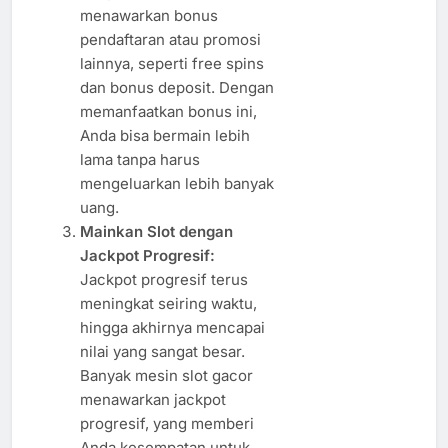
menawarkan bonus
pendaftaran atau promosi
lainnya, seperti free spins
dan bonus deposit. Dengan
memanfaatkan bonus ini,
Anda bisa bermain lebih
lama tanpa harus
mengeluarkan lebih banyak
uang.
Mainkan Slot dengan
Jackpot Progresif:
Jackpot progresif terus
meningkat seiring waktu,
hingga akhirnya mencapai
nilai yang sangat besar.
Banyak mesin slot gacor
menawarkan jackpot
progresif, yang memberi
Anda kesempatan untuk