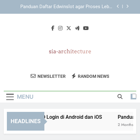
Skip
Cara Memahami Fungsi Kaya787 Link Alternatif
to
bagi Pengguna Baru
content
Cara Mengatasi Edwinslot Alternatif yang Sulit
Dibuka dengan Langkah Aman dan Terarah
Panduan Lebah4D Login di Android dan iOS
Panduan Daftar Edwinslot agar Proses Lebih
Efisien untuk Pengguna Baru
Cara Memahami Fungsi Kaya787 Link Alternatif
bagi Pengguna Baru
SIA Architecture
Jasa Desain Arsitektur Profesional Untuk
Cara Mengatasi Edwinslot Alternatif yang Sulit
NEWSLETTER
RANDOM NEWS
Dibuka dengan Langkah Aman dan Terarah
Proyek Bangunan Anda Dari SIA
Architecture. Kreativitas Dan Kualitas Dalam
MENU
Setiap Karya.
nduan Lebah4D Login di Android dan iOS
Panduan Dafta
HEADLINES
Months Ago
2 Months Ago