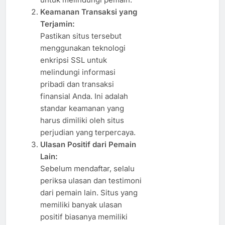
Keamanan Transaksi yang
Terjamin:
Pastikan situs tersebut
menggunakan teknologi
enkripsi SSL untuk
melindungi informasi
pribadi dan transaksi
finansial Anda. Ini adalah
standar keamanan yang
harus dimiliki oleh situs
perjudian yang terpercaya.
Ulasan Positif dari Pemain
Lain:
Sebelum mendaftar, selalu
periksa ulasan dan testimoni
dari pemain lain. Situs yang
memiliki banyak ulasan
positif biasanya memiliki