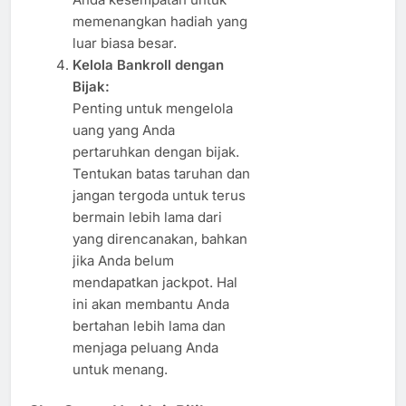
memenangkan hadiah yang
luar biasa besar.
Kelola Bankroll dengan
Bijak:
Penting untuk mengelola
uang yang Anda
pertaruhkan dengan bijak.
Tentukan batas taruhan dan
jangan tergoda untuk terus
bermain lebih lama dari
yang direncanakan, bahkan
jika Anda belum
mendapatkan jackpot. Hal
ini akan membantu Anda
bertahan lebih lama dan
menjaga peluang Anda
untuk menang.