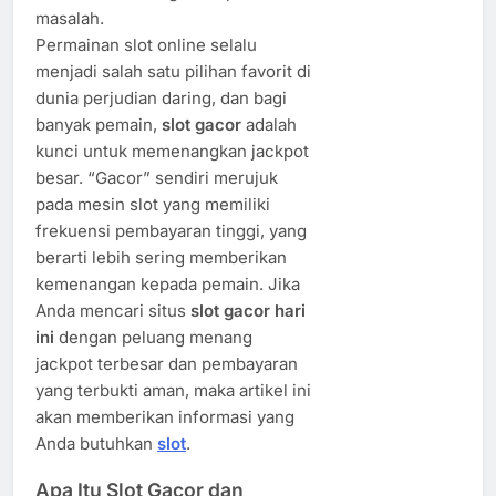
masalah.
Permainan slot online selalu
menjadi salah satu pilihan favorit di
dunia perjudian daring, dan bagi
banyak pemain,
slot gacor
adalah
kunci untuk memenangkan jackpot
besar. “Gacor” sendiri merujuk
pada mesin slot yang memiliki
frekuensi pembayaran tinggi, yang
berarti lebih sering memberikan
kemenangan kepada pemain. Jika
Anda mencari situs
slot gacor hari
ini
dengan peluang menang
jackpot terbesar dan pembayaran
yang terbukti aman, maka artikel ini
akan memberikan informasi yang
Anda butuhkan
slot
.
Apa Itu Slot Gacor dan