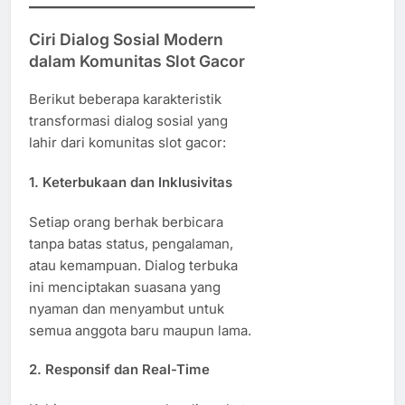
Ciri Dialog Sosial Modern
dalam Komunitas Slot Gacor
Berikut beberapa karakteristik
transformasi dialog sosial yang
lahir dari komunitas slot gacor:
1.
Keterbukaan dan Inklusivitas
Setiap orang berhak berbicara
tanpa batas status, pengalaman,
atau kemampuan. Dialog terbuka
ini menciptakan suasana yang
nyaman dan menyambut untuk
semua anggota baru maupun lama.
2.
Responsif dan Real-Time