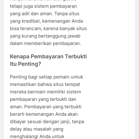
tetapi juga sistem pembayaran
yang adil dan aman. Tanpa situs
yang kredibel, kemenangan Anda
bisa terancam, karena banyak situs
yang kurang bertanggung jawab
dalam memberikan pembayaran.
Kenapa Pembayaran Terbukti
Itu Penting?
Penting bagi setiap pemain untuk
memastikan bahwa situs tempat
mereka bermain memiliki sistem
pembayaran yang terbukti dan
aman. Pembayaran yang terbukti
berarti kemenangan Anda akan
dibayar sesuai dengan janji, tanpa
delay atau masalah yang
menghalangi Anda untuk