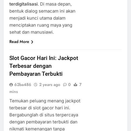
terdigitalisasi
. Di masa depan,
bentuk dialog semacam ini akan
menjadi kunci utama dalam
menciptakan ruang maya yang
sehat dan manusiawi.
Read More
Slot Gacor Hari Ini: Jackpot
Terbesar dengan
Pembayaran Terbukti
62ba486
2 years ago
0
7
mins
Temukan peluang menang jackpot
terbesar di slot gacor hari ini.
Bergabunglah di situs terpercaya
dengan pembayaran terbukti dan
nikmati kemenangan tanpa