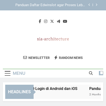
Skip
Cara Memahami Fungsi Kaya787 Link Alternatif
to
bagi Pengguna Baru
content
Cara Mengatasi Edwinslot Alternatif yang Sulit
Dibuka dengan Langkah Aman dan Terarah
Panduan Lebah4D Login di Android dan iOS
Panduan Daftar Edwinslot agar Proses Lebih
Efisien untuk Pengguna Baru
Cara Memahami Fungsi Kaya787 Link Alternatif
bagi Pengguna Baru
SIA Architecture
Jasa Desain Arsitektur Profesional Untuk
Cara Mengatasi Edwinslot Alternatif yang Sulit
NEWSLETTER
RANDOM NEWS
Dibuka dengan Langkah Aman dan Terarah
Proyek Bangunan Anda Dari SIA
Architecture. Kreativitas Dan Kualitas Dalam
MENU
Setiap Karya.
nduan Lebah4D Login di Android dan iOS
Panduan Dafta
HEADLINES
Months Ago
2 Months Ago