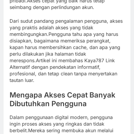
pribadi.Akses cepat yang baik harus tetap
seimbang dengan perlindungan akun.
Dari sudut pandang pengalaman pengguna, akses
yang praktis adalah akses yang tidak
membingungkan.Pengguna tahu apa yang harus
disiapkan, bagaimana memeriksa perangkat,
kapan harus membersihkan cache, dan apa yang
perlu dilakukan jika halaman tidak
merespons.Artikel ini membahas Kaya787 Link
Alternatif dengan pendekatan informatif,
profesional, dan tetap clean tanpa menyertakan
tautan luar.
Mengapa Akses Cepat Banyak
Dibutuhkan Pengguna
Dalam penggunaan digital modern, pengguna
ingin proses akses yang ringkas dan tidak
berbelit.Mereka sering membuka akun melalui