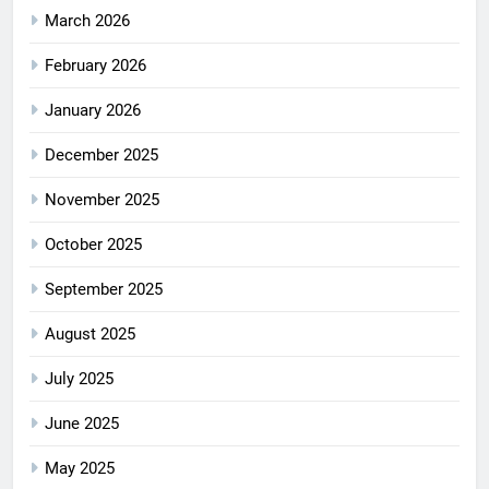
March 2026
February 2026
January 2026
December 2025
November 2025
October 2025
September 2025
August 2025
July 2025
June 2025
May 2025