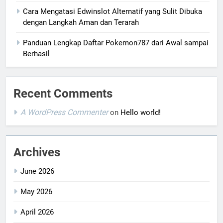
Cara Mengatasi Edwinslot Alternatif yang Sulit Dibuka
dengan Langkah Aman dan Terarah
Panduan Lengkap Daftar Pokemon787 dari Awal sampai
Berhasil
Recent Comments
A WordPress Commenter
on
Hello world!
Archives
June 2026
May 2026
April 2026