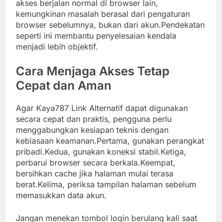
akses berjalan normal di browser lain,
kemungkinan masalah berasal dari pengaturan
browser sebelumnya, bukan dari akun.Pendekatan
seperti ini membantu penyelesaian kendala
menjadi lebih objektif.
Cara Menjaga Akses Tetap
Cepat dan Aman
Agar Kaya787 Link Alternatif dapat digunakan
secara cepat dan praktis, pengguna perlu
menggabungkan kesiapan teknis dengan
kebiasaan keamanan.Pertama, gunakan perangkat
pribadi.Kedua, gunakan koneksi stabil.Ketiga,
perbarui browser secara berkala.Keempat,
bersihkan cache jika halaman mulai terasa
berat.Kelima, periksa tampilan halaman sebelum
memasukkan data akun.
Jangan menekan tombol login berulang kali saat