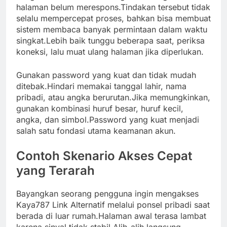
halaman belum merespons.Tindakan tersebut tidak
selalu mempercepat proses, bahkan bisa membuat
sistem membaca banyak permintaan dalam waktu
singkat.Lebih baik tunggu beberapa saat, periksa
koneksi, lalu muat ulang halaman jika diperlukan.
Gunakan password yang kuat dan tidak mudah
ditebak.Hindari memakai tanggal lahir, nama
pribadi, atau angka berurutan.Jika memungkinkan,
gunakan kombinasi huruf besar, huruf kecil,
angka, dan simbol.Password yang kuat menjadi
salah satu fondasi utama keamanan akun.
Contoh Skenario Akses Cepat
yang Terarah
Bayangkan seorang pengguna ingin mengakses
Kaya787 Link Alternatif melalui ponsel pribadi saat
berada di luar rumah.Halaman awal terasa lambat
karena sinyal tidak stabil.Alih-alih langsung