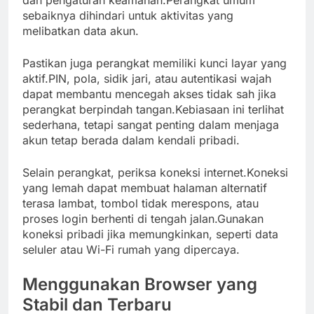
sebaiknya dihindari untuk aktivitas yang
melibatkan data akun.
Pastikan juga perangkat memiliki kunci layar yang
aktif.PIN, pola, sidik jari, atau autentikasi wajah
dapat membantu mencegah akses tidak sah jika
perangkat berpindah tangan.Kebiasaan ini terlihat
sederhana, tetapi sangat penting dalam menjaga
akun tetap berada dalam kendali pribadi.
Selain perangkat, periksa koneksi internet.Koneksi
yang lemah dapat membuat halaman alternatif
terasa lambat, tombol tidak merespons, atau
proses login berhenti di tengah jalan.Gunakan
koneksi pribadi jika memungkinkan, seperti data
seluler atau Wi-Fi rumah yang dipercaya.
Menggunakan Browser yang
Stabil dan Terbaru