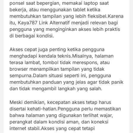
ponsel saat bepergian, memakai laptop saat
bekerja, atau menggunakan tablet ketika
membutuhkan tampilan yang lebih fleksibel.Karena
itu, Kaya787 Link Alternatif menjadi relevan bagi
pengguna yang menginginkan akses lebih praktis
di berbagai kondisi.
Akses cepat juga penting ketika pengguna
menghadapi kendala teknis.Misalnya, halaman
terasa lambat, tombol tidak merespons, atau
browser menampilkan tampilan yang tidak
sempurna.Dalam situasi seperti ini, pengguna
membutuhkan panduan yang jelas agar tidak panik
dan tidak mengambil langkah yang salah.
Meski demikian, kecepatan akses tetap harus
disertai kehati-hatian.Pengguna perlu memastikan
bahwa halaman yang digunakan terlihat wajar,
perangkat dalam kondisi aman, dan koneksi
internet stabil.Akses yang cepat tetapi