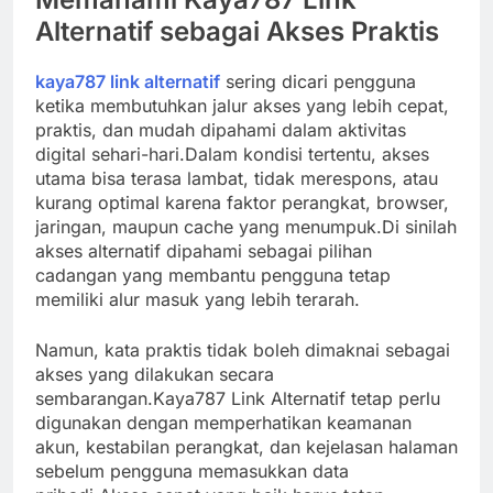
Alternatif sebagai Akses Praktis
kaya787 link alternatif
sering dicari pengguna
ketika membutuhkan jalur akses yang lebih cepat,
praktis, dan mudah dipahami dalam aktivitas
digital sehari-hari.Dalam kondisi tertentu, akses
utama bisa terasa lambat, tidak merespons, atau
kurang optimal karena faktor perangkat, browser,
jaringan, maupun cache yang menumpuk.Di sinilah
akses alternatif dipahami sebagai pilihan
cadangan yang membantu pengguna tetap
memiliki alur masuk yang lebih terarah.
Namun, kata praktis tidak boleh dimaknai sebagai
akses yang dilakukan secara
sembarangan.Kaya787 Link Alternatif tetap perlu
digunakan dengan memperhatikan keamanan
akun, kestabilan perangkat, dan kejelasan halaman
sebelum pengguna memasukkan data