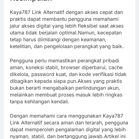
Kaya787 Link Alternatif dengan akses cepat dan
praktis dapat membantu pengguna memahami
jalur akses digital yang lebih fleksibel saat akses
utama tidak berjalan optimal.Namun, kecepatan
tetap harus diimbangi dengan keamanan,
ketelitian, dan pengelolaan perangkat yang baik.
Pengguna perlu memastikan perangkat pribadi
aman, koneksi stabil, browser diperbarui, cache
dikelola, password kuat, dan kode verifikasi tidak
dibagikan kepada siapa pun.Akses yang praktis
bukan berarti mengabaikan perlindungan akun,
melainkan membuat proses masuk lebih ringkas
tanpa kehilangan kendali.
Dengan memahami cara menggunakan Kaya787
Link Alternatif secara aman dan terarah, pengguna
dapat memperoleh pengalaman digital yang lebih
nyaman, stabil, dan bertanggung jawab.Artikel ini