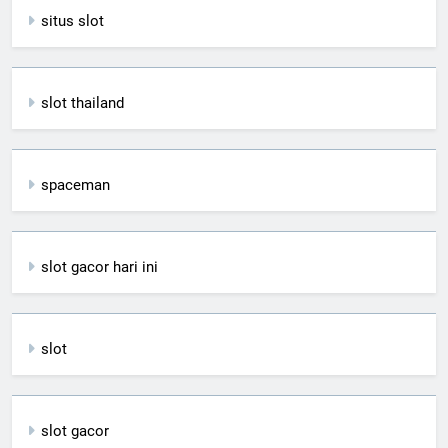
situs slot
slot thailand
spaceman
slot gacor hari ini
slot
slot gacor