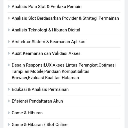
Analisis Pola Slot & Perilaku Pemain
Analisis Slot Berdasarkan Provider & Strategi Permainan
Analisis Teknologi & Hiburan Digital
Arsitektur Sistem & Keamanan Aplikasi
Audit Keamanan dan Validasi Akses
Desain Responsif,UX Akses Lintas Perangkat,Optimasi
Tampilan Mobile,Panduan Kompatibilitas
Browser,Evaluasi Kualitas Halaman
Edukasi & Analisis Permainan
Efisiensi Pendaftaran Akun
Game & Hiburan
Game & Hiburan / Slot Online