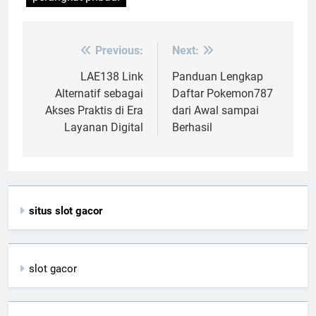
Previous:
Next:
Post
navigation
LAE138 Link
Panduan Lengkap
Alternatif sebagai
Daftar Pokemon787
Akses Praktis di Era
dari Awal sampai
Layanan Digital
Berhasil
situs slot gacor
slot gacor