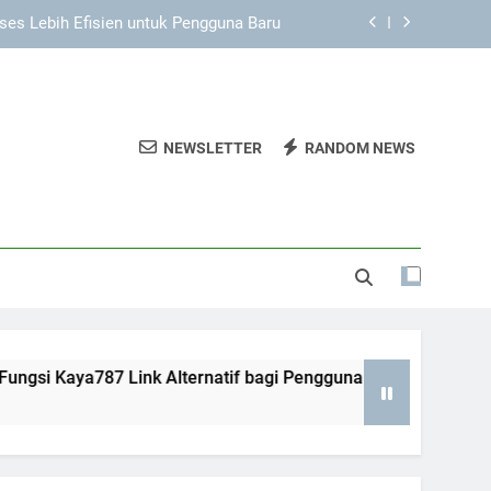
ses Lebih Efisien untuk Pengguna Baru
7 Link Alternatif bagi Pengguna Baru
ibuka dengan Langkah Aman dan Terarah
NEWSLETTER
RANDOM NEWS
uan Lebah4D Login di Android dan iOS
ses Lebih Efisien untuk Pengguna Baru
rchitecture. Kreativitas Dan Kualitas Dalam Setiap Karya.
7 Link Alternatif bagi Pengguna Baru
ibuka dengan Langkah Aman dan Terarah
7 Link Alternatif bagi Pengguna Baru
Cara Mengatasi 
3 Months Ago