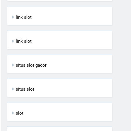
link slot
link slot
situs slot gacor
situs slot
slot