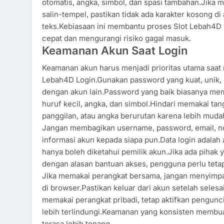
otomatis, angka, simbol, dan spasi tambahan.Jika 
salin-tempel, pastikan tidak ada karakter kosong di 
teks.Kebiasaan ini membantu proses Slot Lebah4D L
cepat dan mengurangi risiko gagal masuk.
Keamanan Akun Saat Login
Keamanan akun harus menjadi prioritas utama saat
Lebah4D Login.Gunakan password yang kuat, unik, 
dengan akun lain.Password yang baik biasanya mem
huruf kecil, angka, dan simbol.Hindari memakai tang
panggilan, atau angka berurutan karena lebih muda
Jangan membagikan username, password, email, no
informasi akun kepada siapa pun.Data login adalah 
hanya boleh diketahui pemilik akun.Jika ada pihak
dengan alasan bantuan akses, pengguna perlu teta
Jika memakai perangkat bersama, jangan menyimp
di browser.Pastikan keluar dari akun setelah selesa
memakai perangkat pribadi, tetap aktifkan pengunci
lebih terlindungi.Keamanan yang konsisten membu
terasa lebih tenang.