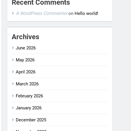
Recent Comments
A WordPress Commenter
on
Hello world!
Archives
June 2026
May 2026
April 2026
March 2026
February 2026
January 2026
December 2025