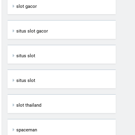
slot gacor
situs slot gacor
situs slot
situs slot
slot thailand
spaceman