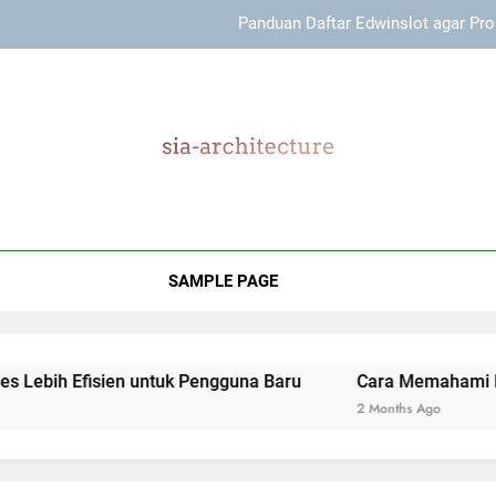
Panduan Daftar Edwinslot agar Pro
Cara Memahami Fungsi Kaya78
Cara Mengatasi Edwinslot Alternatif yang Sulit D
Pand
 Architecture
Panduan Daftar Edwinslot agar Pro
n Arsitektur Profesional Untuk Proyek Bangunan Anda Dari SIA A
Cara Memahami Fungsi Kaya78
SAMPLE PAGE
Cara Mengatasi Edwinslot Alternatif yang Sulit D
isien untuk Pengguna Baru
Cara Memahami Fungsi Kaya78
2 Months Ago