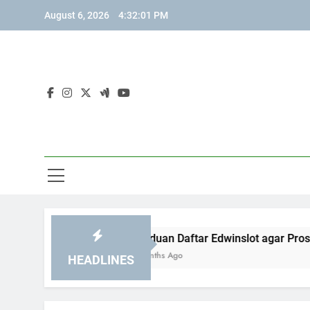
Skip
August 6, 2026
4:32:02 PM
to
content
SIA
Jasa Desai
dan iOS
Panduan Daftar Edwinslot agar Proses Lebih Ef
2 Months Ago
HEADLINES