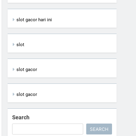
slot gacor hari ini
slot
slot gacor
slot gacor
Search
SEARCH