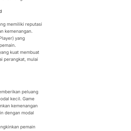
d
ng memiliki reputasi
kan kemenangan.
Player) yang
 pemain.
 yang kuat membuat
 perangkat, mulai
mberikan peluang
odal kecil. Game
kinkan kemenangan
main dengan modal
ungkinkan pemain