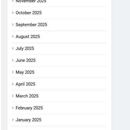
November 2025
October 2025
September 2025
August 2025
July 2025
June 2025
May 2025
April 2025
March 2025
February 2025
January 2025