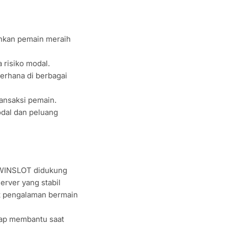
hkan pemain meraih
 risiko modal.
erhana di berbagai
ansaksi pemain.
al dan peluang
EDWINSLOT didukung
erver yang stabil
t pengalaman bermain
iap membantu saat