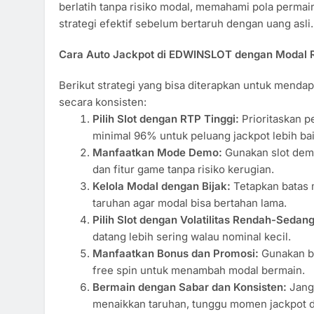
berlatih tanpa risiko modal, memahami pola perma
strategi efektif sebelum bertaruh dengan uang asli.
Cara Auto Jackpot di EDWINSLOT dengan Modal 
Berikut strategi yang bisa diterapkan untuk mendap
secara konsisten:
Pilih Slot dengan RTP Tinggi:
Prioritaskan 
minimal 96% untuk peluang jackpot lebih bai
Manfaatkan Mode Demo:
Gunakan slot demo
dan fitur game tanpa risiko kerugian.
Kelola Modal dengan Bijak:
Tetapkan batas 
taruhan agar modal bisa bertahan lama.
Pilih Slot dengan Volatilitas Rendah-Sedang
datang lebih sering walau nominal kecil.
Manfaatkan Bonus dan Promosi:
Gunakan b
free spin untuk menambah modal bermain.
Bermain dengan Sabar dan Konsisten:
Jang
menaikkan taruhan, tunggu momen jackpot 