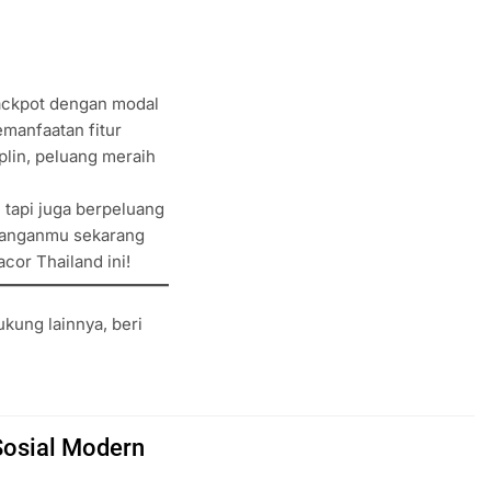
ckpot dengan modal
emanfaatan fitur
lin, peluang meraih
tapi juga berpeluang
langanmu sekarang
cor Thailand ini!
ukung lainnya, beri
Sosial Modern