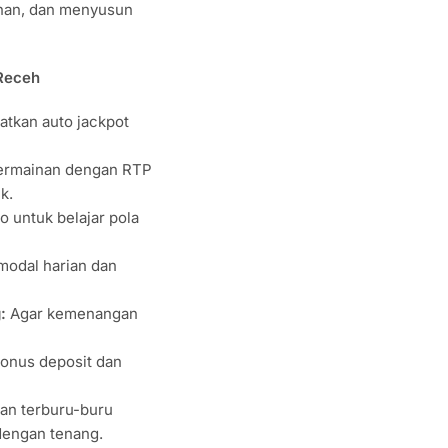
inan, dan menyusun
Receh
atkan auto jackpot
permainan dengan RTP
k.
 untuk belajar pola
modal harian dan
:
Agar kemenangan
onus deposit dan
an terburu-buru
dengan tenang.