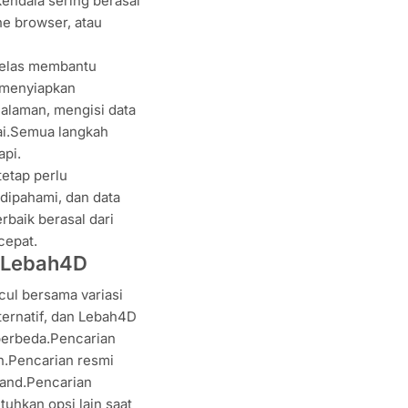
endala sering berasal
he browser, atau
jelas membantu
 menyiapkan
alaman, mengisi data
sai.Semua langkah
api.
etap perlu
 dipahami, dan data
rbaik berasal dari
cepat.
t Lebah4D
ul bersama variasi
ternatif, dan Lebah4D
 berbeda.Pencarian
n.Pencarian resmi
rand.Pencarian
uhkan opsi lain saat