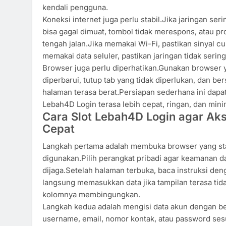
kendali pengguna.
Koneksi internet juga perlu stabil.Jika jaringan ser
bisa gagal dimuat, tombol tidak merespons, atau pro
tengah jalan.Jika memakai Wi-Fi, pastikan sinyal cu
memakai data seluler, pastikan jaringan tidak serin
Browser juga perlu diperhatikan.Gunakan browser
diperbarui, tutup tab yang tidak diperlukan, dan ber
halaman terasa berat.Persiapan sederhana ini dapa
Lebah4D Login terasa lebih cepat, ringan, dan mini
Cara Slot Lebah4D Login agar Aks
Cepat
Langkah pertama adalah membuka browser yang stab
digunakan.Pilih perangkat pribadi agar keamanan d
dijaga.Setelah halaman terbuka, baca instruksi deng
langsung memasukkan data jika tampilan terasa tid
kolomnya membingungkan.
Langkah kedua adalah mengisi data akun dengan be
username, email, nomor kontak, atau password se