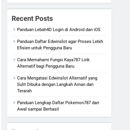
Recent Posts
Panduan Lebah4D Login di Android dan iOS
Panduan Daftar Edwinslot agar Proses Lebih
Efisien untuk Pengguna Baru
Cara Memahami Fungsi Kaya787 Link
Alternatif bagi Pengguna Baru
Cara Mengatasi Edwinslot Alternatif yang
Sulit Dibuka dengan Langkah Aman dan
Terarah
Panduan Lengkap Daftar Pokemon787 dari
Awal sampai Berhasil