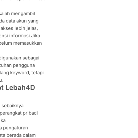
 salah mengambil
ada data akun yang
akses lebih jelas,
ensi informasi.Jika
sebelum memasukkan
digunakan sebagai
utuhan pengguna
lang keyword, tetapi
u.
ot Lebah4D
 sebaiknya
perangkat pribadi
ika
a pengaturan
ata berada dalam