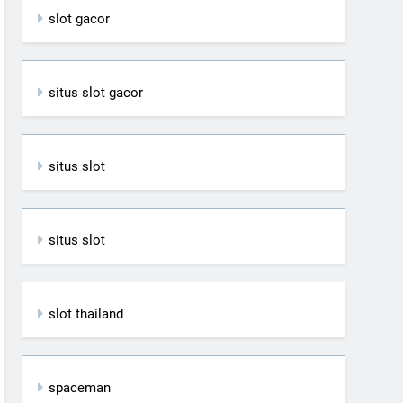
slot gacor
situs slot gacor
situs slot
situs slot
slot thailand
spaceman