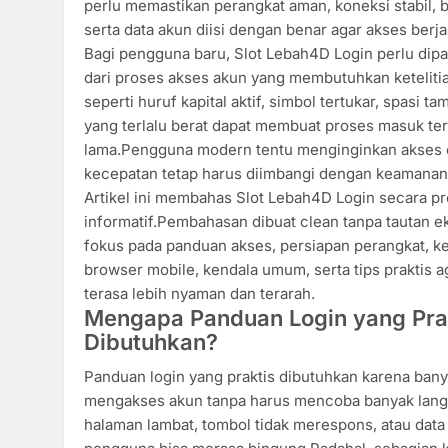
perlu memastikan perangkat aman, koneksi stabil,
serta data akun diisi dengan benar agar akses berj
Bagi pengguna baru, Slot Lebah4D Login perlu dip
dari proses akses akun yang membutuhkan ketelitia
seperti huruf kapital aktif, simbol tertukar, spasi 
yang terlalu berat dapat membuat proses masuk ter
lama.Pengguna modern tentu menginginkan akses c
kecepatan tetap harus diimbangi dengan keamanan
Artikel ini membahas Slot Lebah4D Login secara pr
informatif.Pembahasan dibuat clean tanpa tautan e
fokus pada panduan akses, persiapan perangkat, 
browser mobile, kendala umum, serta tips praktis 
terasa lebih nyaman dan terarah.
Mengapa Panduan Login yang Pra
Dibutuhkan?
Panduan login yang praktis dibutuhkan karena ban
mengakses akun tanpa harus mencoba banyak lang
halaman lambat, tombol tidak merespons, atau data l