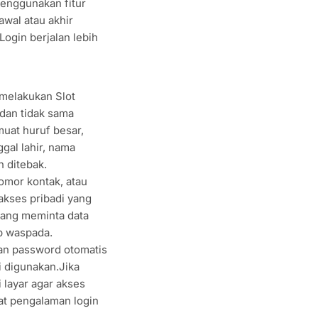
menggunakan fitur
awal atau akhir
ogin berjalan lebih
 melakukan Slot
dan tidak sama
uat huruf besar,
gal lahir, nama
h ditebak.
mor kontak, atau
akses pribadi yang
 yang meminta data
p waspada.
an password otomatis
i digunakan.Jika
 layar agar akses
at pengalaman login