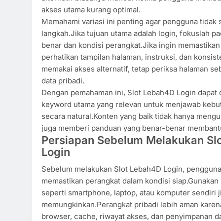
akses utama kurang optimal.
Memahami variasi ini penting agar pengguna tidak
langkah.Jika tujuan utama adalah login, fokuslah p
benar dan kondisi perangkat.Jika ingin memastikan 
perhatikan tampilan halaman, instruksi, dan konsist
memakai akses alternatif, tetap periksa halaman 
data pribadi.
Dengan pemahaman ini, Slot Lebah4D Login dapat 
keyword utama yang relevan untuk menjawab keb
secara natural.Konten yang baik tidak hanya mengu
juga memberi panduan yang benar-benar membant
Persiapan Sebelum Melakukan Sl
Login
Sebelum melakukan Slot Lebah4D Login, pengguna
memastikan perangkat dalam kondisi siap.Gunakan 
seperti smartphone, laptop, atau komputer sendiri j
memungkinkan.Perangkat pribadi lebih aman karen
browser, cache, riwayat akses, dan penyimpanan d