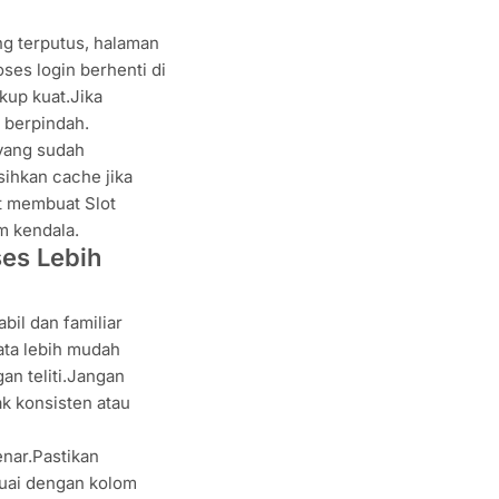
ing terputus, halaman
ses login berhenti di
kup kuat.Jika
g berpindah.
 yang sudah
sihkan cache jika
t membuat Slot
m kendala.
es Lebih
il dan familiar
ata lebih mudah
an teliti.Jangan
ak konsisten atau
nar.Pastikan
suai dengan kolom