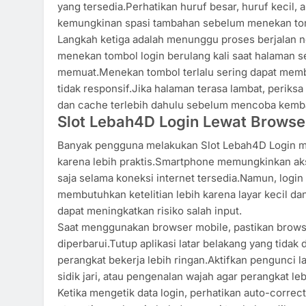
yang tersedia.Perhatikan huruf besar, huruf kecil, 
kemungkinan spasi tambahan sebelum menekan to
Langkah ketiga adalah menunggu proses berjalan 
menekan tombol login berulang kali saat halaman 
memuat.Menekan tombol terlalu sering dapat memb
tidak responsif.Jika halaman terasa lambat, periksa
dan cache terlebih dahulu sebelum mencoba kemba
Slot Lebah4D Login Lewat Browse
Banyak pengguna melakukan Slot Lebah4D Login m
karena lebih praktis.Smartphone memungkinkan ak
saja selama koneksi internet tersedia.Namun, login
membutuhkan ketelitian lebih karena layar kecil dan
dapat meningkatkan risiko salah input.
Saat menggunakan browser mobile, pastikan brow
diperbarui.Tutup aplikasi latar belakang yang tidak 
perangkat bekerja lebih ringan.Aktifkan pengunci la
sidik jari, atau pengenalan wajah agar perangkat l
Ketika mengetik data login, perhatikan auto-correct,