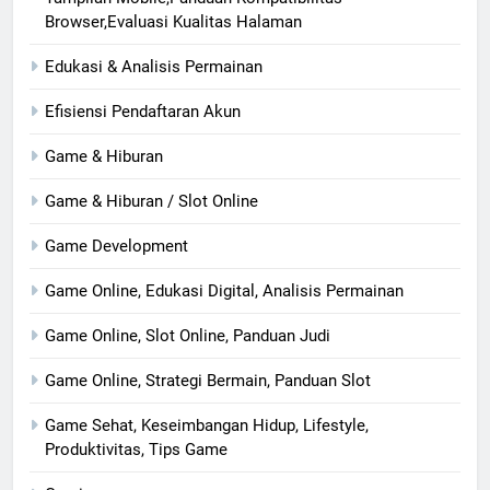
Browser,Evaluasi Kualitas Halaman
Edukasi & Analisis Permainan
Efisiensi Pendaftaran Akun
Game & Hiburan
Game & Hiburan / Slot Online
Game Development
Game Online, Edukasi Digital, Analisis Permainan
Game Online, Slot Online, Panduan Judi
Game Online, Strategi Bermain, Panduan Slot
Game Sehat, Keseimbangan Hidup, Lifestyle,
Produktivitas, Tips Game