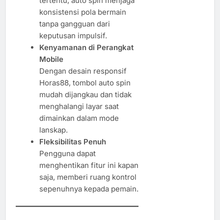
tertentu, auto spin menjaga
konsistensi pola bermain
tanpa gangguan dari
keputusan impulsif.
Kenyamanan di Perangkat
Mobile
Dengan desain responsif
Horas88, tombol auto spin
mudah dijangkau dan tidak
menghalangi layar saat
dimainkan dalam mode
lanskap.
Fleksibilitas Penuh
Pengguna dapat
menghentikan fitur ini kapan
saja, memberi ruang kontrol
sepenuhnya kepada pemain.