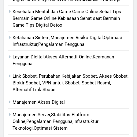
Kesehatan Mental dan Game Game Online Sehat Tips
Bermain Game Online Kebiasaan Sehat saat Bermain
Game Tips Digital Detox
Ketahanan Sistem,Manajemen Risiko Digital,Optimasi
Infrastruktur,Pengalaman Pengguna
Layanan Digital,Akses Alternatif Online,Keamanan
Pengguna
Link Sbobet, Perubahan Kebijakan Sbobet, Akses Sbobet,
Blokir Sbobet, VPN untuk Sbobet, Sbobet Resmi,
Alternatif Link Sbobet
Manajemen Akses Digital
Manajemen Server,Stabilitas Platform
Online,Pengalaman Pengguna,Infrastruktur
Teknologi,Optimasi Sistem