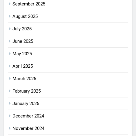
September 2025
August 2025
July 2025
June 2025
May 2025
April 2025
March 2025
February 2025
January 2025
December 2024
November 2024