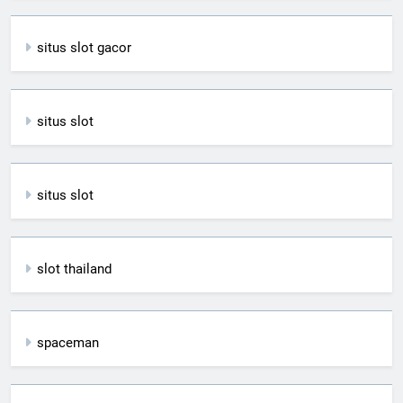
situs slot gacor
situs slot
situs slot
slot thailand
spaceman