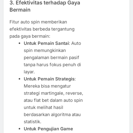
3. Efektivitas terhadap Gaya
Bermain
Fitur auto spin memberikan
efektivitas berbeda tergantung
pada gaya bermain:
Untuk Pemain Santai
: Auto
spin memungkinkan
pengalaman bermain pasif
tanpa harus fokus penuh di
layar.
Untuk Pemain Strategis
:
Mereka bisa mengatur
strategi martingale, reverse,
atau flat bet dalam auto spin
untuk melihat hasil
berdasarkan algoritma atau
statistik.
Untuk Pengujian Game