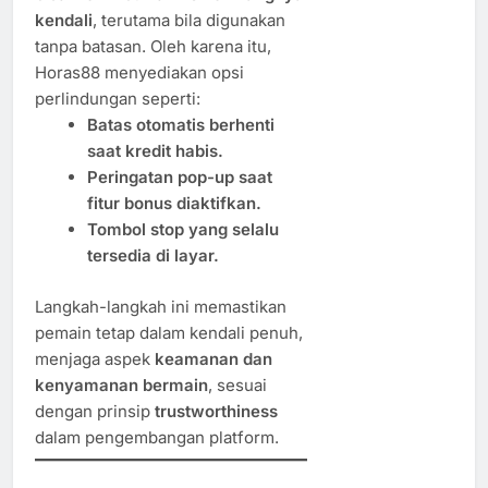
kendali
, terutama bila digunakan
tanpa batasan. Oleh karena itu,
Horas88 menyediakan opsi
perlindungan seperti:
Batas otomatis berhenti
saat kredit habis.
Peringatan pop-up saat
fitur bonus diaktifkan.
Tombol stop yang selalu
tersedia di layar.
Langkah-langkah ini memastikan
pemain tetap dalam kendali penuh,
menjaga aspek
keamanan dan
kenyamanan bermain
, sesuai
dengan prinsip
trustworthiness
dalam pengembangan platform.