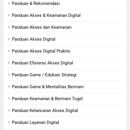
Panduan & Rekomendasi
Panduan Akses & Keamanan Digital
Panduan Akses dan Keamanan
Panduan Akses Digital
Panduan Akses Digital Praktis
Panduan Efisiensi Akses Digital
Panduan Game / Edukasi Strategi
Panduan Game & Mentalitas Bermain
Panduan Keamanan & Bermain Togel
Panduan Kelancaran Akses Digital
Panduan Layanan Digital