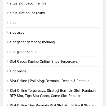
situs slot gacor hari ini
situs slot online resmi
slot
slot gacor
slot gacor gampang menang
slot gacor hari ini
Slot Gacor, Kasino Online, Situs Terpercaya
slot online
Slot Online | Psikologi Bermain | Desain & Estetika
Slot Online Terpercaya, Strategi Bermain Slot, Panduan
RTP Slot, Tips Slot Gacor, Game Slot Populer
Slot Online Tips Bermain Slot Slot Modal Kecil Strategi