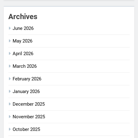
Archives
June 2026
May 2026
April 2026
March 2026
February 2026
January 2026
December 2025
November 2025
October 2025