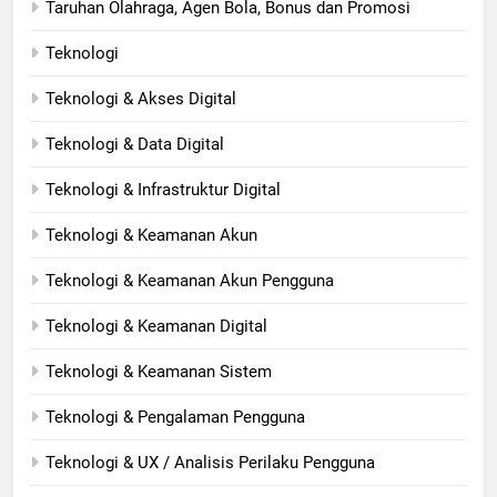
Taruhan Olahraga, Agen Bola, Bonus dan Promosi
Teknologi
Teknologi & Akses Digital
Teknologi & Data Digital
Teknologi & Infrastruktur Digital
Teknologi & Keamanan Akun
Teknologi & Keamanan Akun Pengguna
Teknologi & Keamanan Digital
Teknologi & Keamanan Sistem
Teknologi & Pengalaman Pengguna
Teknologi & UX / Analisis Perilaku Pengguna