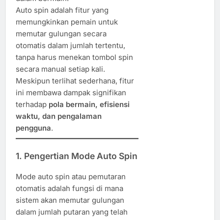
Auto spin adalah fitur yang
memungkinkan pemain untuk
memutar gulungan secara
otomatis dalam jumlah tertentu,
tanpa harus menekan tombol spin
secara manual setiap kali.
Meskipun terlihat sederhana, fitur
ini membawa dampak signifikan
terhadap
pola bermain, efisiensi
waktu, dan pengalaman
pengguna
.
1. Pengertian Mode Auto Spin
Mode auto spin atau pemutaran
otomatis adalah fungsi di mana
sistem akan memutar gulungan
dalam jumlah putaran yang telah