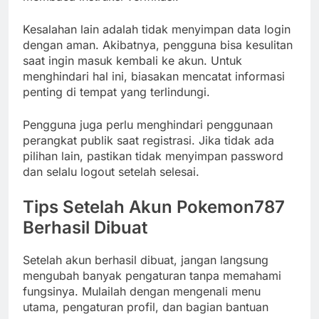
Kesalahan lain adalah tidak menyimpan data login
dengan aman. Akibatnya, pengguna bisa kesulitan
saat ingin masuk kembali ke akun. Untuk
menghindari hal ini, biasakan mencatat informasi
penting di tempat yang terlindungi.
Pengguna juga perlu menghindari penggunaan
perangkat publik saat registrasi. Jika tidak ada
pilihan lain, pastikan tidak menyimpan password
dan selalu logout setelah selesai.
Tips Setelah Akun Pokemon787
Berhasil Dibuat
Setelah akun berhasil dibuat, jangan langsung
mengubah banyak pengaturan tanpa memahami
fungsinya. Mulailah dengan mengenali menu
utama, pengaturan profil, dan bagian bantuan