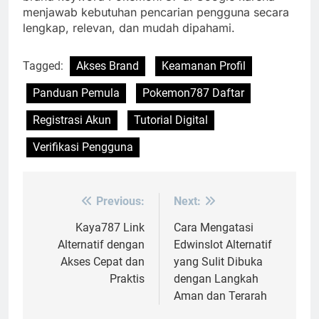
menjawab kebutuhan pencarian pengguna secara
lengkap, relevan, dan mudah dipahami.
Tagged:
Akses Brand
Keamanan Profil
Panduan Pemula
Pokemon787 Daftar
Registrasi Akun
Tutorial Digital
Verifikasi Pengguna
Previous:
Next:
Post
navigation
Kaya787 Link
Cara Mengatasi
Alternatif dengan
Edwinslot Alternatif
Akses Cepat dan
yang Sulit Dibuka
Praktis
dengan Langkah
Aman dan Terarah