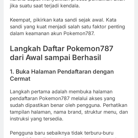
jika suatu saat terjadi kendala.
Keempat, pikirkan kata sandi sejak awal. Kata
sandi yang kuat menjadi salah satu faktor penting
dalam keamanan akun Pokemon787.
Langkah Daftar Pokemon787
dari Awal sampai Berhasil
1. Buka Halaman Pendaftaran dengan
Cermat
Langkah pertama adalah membuka halaman
pendaftaran Pokemon787 melalui akses yang
sudah dipastikan benar oleh pengguna. Perhatikan
tampilan halaman, nama brand, struktur menu, dan
instruksi yang tersedia.
Pengguna baru sebaiknya tidak terburu-buru