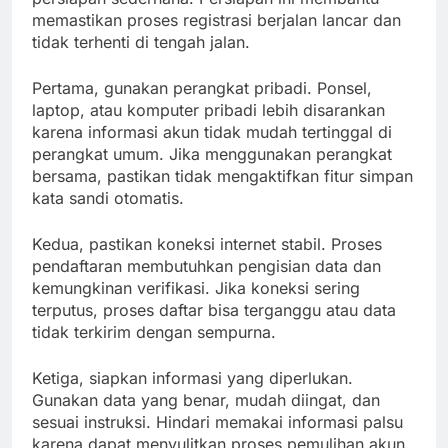
memastikan proses registrasi berjalan lancar dan
tidak terhenti di tengah jalan.
Pertama, gunakan perangkat pribadi. Ponsel,
laptop, atau komputer pribadi lebih disarankan
karena informasi akun tidak mudah tertinggal di
perangkat umum. Jika menggunakan perangkat
bersama, pastikan tidak mengaktifkan fitur simpan
kata sandi otomatis.
Kedua, pastikan koneksi internet stabil. Proses
pendaftaran membutuhkan pengisian data dan
kemungkinan verifikasi. Jika koneksi sering
terputus, proses daftar bisa terganggu atau data
tidak terkirim dengan sempurna.
Ketiga, siapkan informasi yang diperlukan.
Gunakan data yang benar, mudah diingat, dan
sesuai instruksi. Hindari memakai informasi palsu
karena dapat menyulitkan proses pemulihan akun