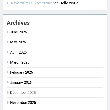
A WordPress Commenter
on
Hello world!
Archives
June 2026
May 2026
April 2026
March 2026
February 2026
January 2026
December 2025
November 2025