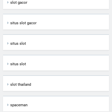
slot gacor
situs slot gacor
situs slot
situs slot
slot thailand
spaceman