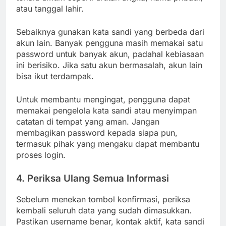
atau tanggal lahir.
Sebaiknya gunakan kata sandi yang berbeda dari
akun lain. Banyak pengguna masih memakai satu
password untuk banyak akun, padahal kebiasaan
ini berisiko. Jika satu akun bermasalah, akun lain
bisa ikut terdampak.
Untuk membantu mengingat, pengguna dapat
memakai pengelola kata sandi atau menyimpan
catatan di tempat yang aman. Jangan
membagikan password kepada siapa pun,
termasuk pihak yang mengaku dapat membantu
proses login.
4. Periksa Ulang Semua Informasi
Sebelum menekan tombol konfirmasi, periksa
kembali seluruh data yang sudah dimasukkan.
Pastikan username benar, kontak aktif, kata sandi