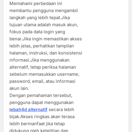
Memahami perbedaan ini
membantu pengguna mengambil
langkah yang lebih tepat.Jika
tujuan utama adalah masuk akun,
fokus pada data login yang
benar.Jika ingin memastikan akses
lebih jelas, perhatikan tampilan
halaman, instruksi, dan konsistensi
informasi.Jika menggunakan
alternatif, tetap periksa halaman
sebelum memasukkan username,
password, email, atau informasi
akun lain.
Dengan pemahaman tersebut,
pengguna dapat menggunakan
lebah4d alternatif
secara lebih
bijak.Akses ringkas akan terasa
lebih bermanfaat jika tetap
didukung oleh ketelitian dan