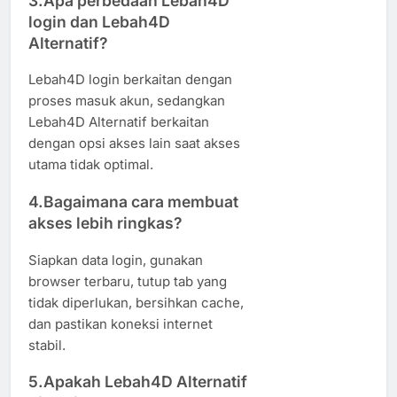
3.Apa perbedaan Lebah4D
login dan Lebah4D
Alternatif?
Lebah4D login berkaitan dengan
proses masuk akun, sedangkan
Lebah4D Alternatif berkaitan
dengan opsi akses lain saat akses
utama tidak optimal.
4.Bagaimana cara membuat
akses lebih ringkas?
Siapkan data login, gunakan
browser terbaru, tutup tab yang
tidak diperlukan, bersihkan cache,
dan pastikan koneksi internet
stabil.
5.Apakah Lebah4D Alternatif