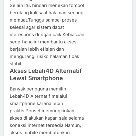
Selain itu, hindari menekan tombol
berulang kali saat halaman sedang
memuat.Tunggu sampai proses
selesai agar sistem dapat
merespons dengan baik.Kebiasaan
sederhana ini membantu akses
berjalan lebih efisien dan
mengurangi risiko halaman tidak
stabil.
Akses Lebah4D Alternatif
Lewat Smartphone
Banyak pengguna memilih
Lebah4D Alternatif melalui
smartphone karena lebih
praktis.Ponsel memungkinkan
akses dilakukan kapan saja selama
koneksi internet tersedia.Namun,
akses mobile membutuhkan