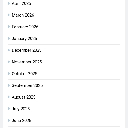
April 2026
March 2026
February 2026
January 2026
December 2025
November 2025
October 2025
September 2025
August 2025
July 2025
June 2025