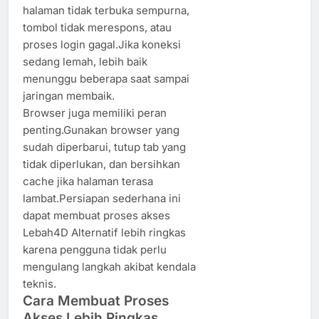
halaman tidak terbuka sempurna,
tombol tidak merespons, atau
proses login gagal.Jika koneksi
sedang lemah, lebih baik
menunggu beberapa saat sampai
jaringan membaik.
Browser juga memiliki peran
penting.Gunakan browser yang
sudah diperbarui, tutup tab yang
tidak diperlukan, dan bersihkan
cache jika halaman terasa
lambat.Persiapan sederhana ini
dapat membuat proses akses
Lebah4D Alternatif lebih ringkas
karena pengguna tidak perlu
mengulang langkah akibat kendala
teknis.
Cara Membuat Proses
Akses Lebih Ringkas