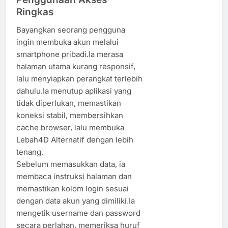
Ringkas
Bayangkan seorang pengguna
ingin membuka akun melalui
smartphone pribadi.Ia merasa
halaman utama kurang responsif,
lalu menyiapkan perangkat terlebih
dahulu.Ia menutup aplikasi yang
tidak diperlukan, memastikan
koneksi stabil, membersihkan
cache browser, lalu membuka
Lebah4D Alternatif dengan lebih
tenang.
Sebelum memasukkan data, ia
membaca instruksi halaman dan
memastikan kolom login sesuai
dengan data akun yang dimiliki.Ia
mengetik username dan password
secara perlahan, memeriksa huruf