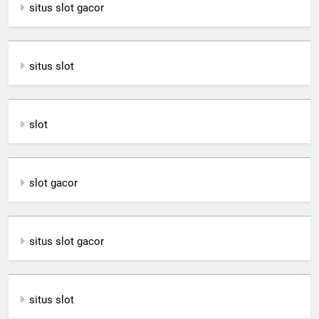
situs slot gacor
situs slot
slot
slot gacor
situs slot gacor
situs slot