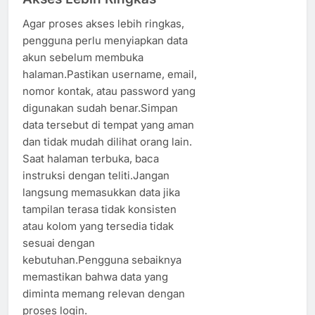
Agar proses akses lebih ringkas,
pengguna perlu menyiapkan data
akun sebelum membuka
halaman.Pastikan username, email,
nomor kontak, atau password yang
digunakan sudah benar.Simpan
data tersebut di tempat yang aman
dan tidak mudah dilihat orang lain.
Saat halaman terbuka, baca
instruksi dengan teliti.Jangan
langsung memasukkan data jika
tampilan terasa tidak konsisten
atau kolom yang tersedia tidak
sesuai dengan
kebutuhan.Pengguna sebaiknya
memastikan bahwa data yang
diminta memang relevan dengan
proses login.