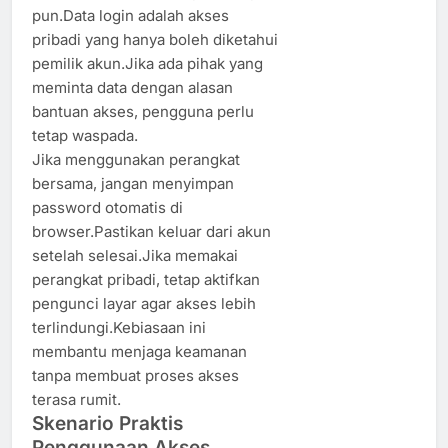
pun.Data login adalah akses
pribadi yang hanya boleh diketahui
pemilik akun.Jika ada pihak yang
meminta data dengan alasan
bantuan akses, pengguna perlu
tetap waspada.
Jika menggunakan perangkat
bersama, jangan menyimpan
password otomatis di
browser.Pastikan keluar dari akun
setelah selesai.Jika memakai
perangkat pribadi, tetap aktifkan
pengunci layar agar akses lebih
terlindungi.Kebiasaan ini
membantu menjaga keamanan
tanpa membuat proses akses
terasa rumit.
Skenario Praktis
Penggunaan Akses