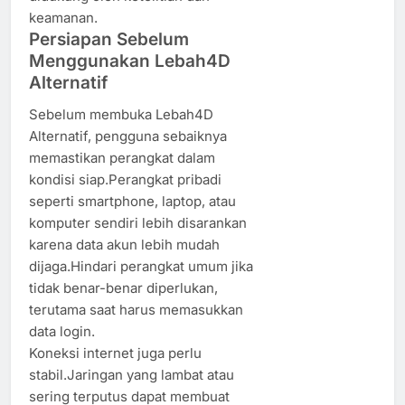
keamanan.
Persiapan Sebelum
Menggunakan Lebah4D
Alternatif
Sebelum membuka Lebah4D
Alternatif, pengguna sebaiknya
memastikan perangkat dalam
kondisi siap.Perangkat pribadi
seperti smartphone, laptop, atau
komputer sendiri lebih disarankan
karena data akun lebih mudah
dijaga.Hindari perangkat umum jika
tidak benar-benar diperlukan,
terutama saat harus memasukkan
data login.
Koneksi internet juga perlu
stabil.Jaringan yang lambat atau
sering terputus dapat membuat