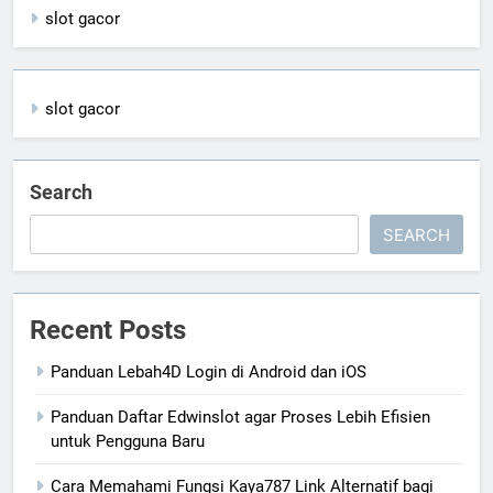
slot gacor
slot gacor
Search
SEARCH
Recent Posts
Panduan Lebah4D Login di Android dan iOS
Panduan Daftar Edwinslot agar Proses Lebih Efisien
untuk Pengguna Baru
Cara Memahami Fungsi Kaya787 Link Alternatif bagi