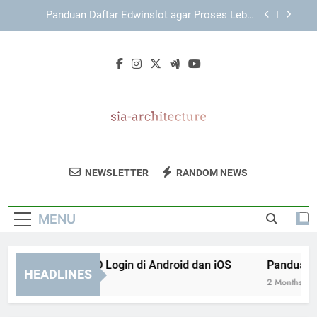
Skip
Cara Memahami Fungsi Kaya787 Link Alternatif
to
bagi Pengguna Baru
content
Cara Mengatasi Edwinslot Alternatif yang Sulit
Dibuka dengan Langkah Aman dan Terarah
Panduan Lebah4D Login di Android dan iOS
Panduan Daftar Edwinslot agar Proses Lebih
Efisien untuk Pengguna Baru
Cara Memahami Fungsi Kaya787 Link Alternatif
bagi Pengguna Baru
SIA Architecture
Jasa Desain Arsitektur Profesional Untuk
Cara Mengatasi Edwinslot Alternatif yang Sulit
NEWSLETTER
RANDOM NEWS
Dibuka dengan Langkah Aman dan Terarah
Proyek Bangunan Anda Dari SIA
Architecture. Kreativitas Dan Kualitas Dalam
MENU
Setiap Karya.
nduan Lebah4D Login di Android dan iOS
Panduan Dafta
HEADLINES
Months Ago
2 Months Ago