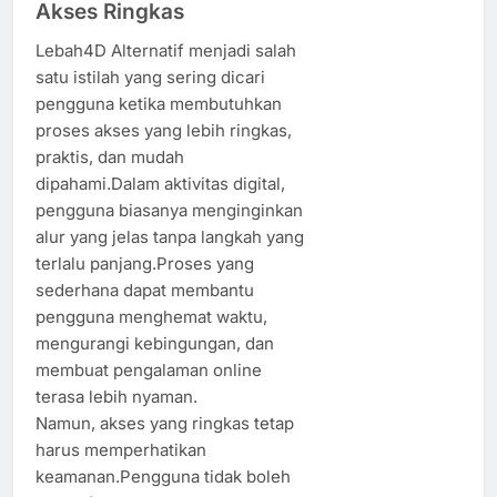
Akses Ringkas
Lebah4D Alternatif menjadi salah
satu istilah yang sering dicari
pengguna ketika membutuhkan
proses akses yang lebih ringkas,
praktis, dan mudah
dipahami.Dalam aktivitas digital,
pengguna biasanya menginginkan
alur yang jelas tanpa langkah yang
terlalu panjang.Proses yang
sederhana dapat membantu
pengguna menghemat waktu,
mengurangi kebingungan, dan
membuat pengalaman online
terasa lebih nyaman.
Namun, akses yang ringkas tetap
harus memperhatikan
keamanan.Pengguna tidak boleh