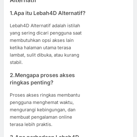
Alternatif
1.Apa itu Lebah4D Alternatif?
Lebah4D Alternatif adalah istilah
yang sering dicari pengguna saat
membutuhkan opsi akses lain
ketika halaman utama terasa
lambat, sulit dibuka, atau kurang
stabil.
2.Mengapa proses akses
ringkas penting?
Proses akses ringkas membantu
pengguna menghemat waktu,
mengurangi kebingungan, dan
membuat pengalaman online
terasa lebih praktis.