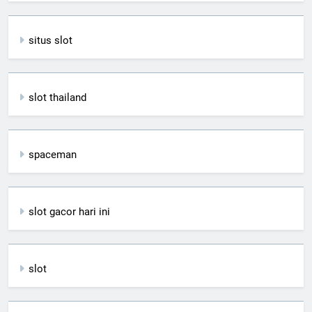
situs slot
slot thailand
spaceman
slot gacor hari ini
slot