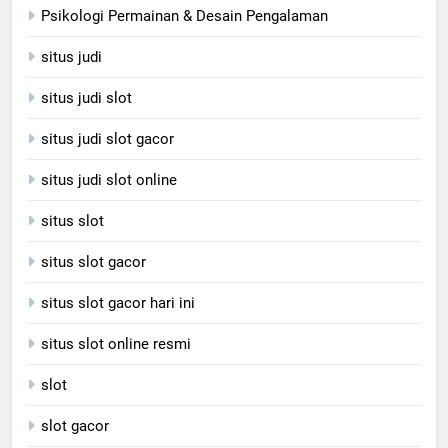
Psikologi Permainan & Desain Pengalaman
situs judi
situs judi slot
situs judi slot gacor
situs judi slot online
situs slot
situs slot gacor
situs slot gacor hari ini
situs slot online resmi
slot
slot gacor