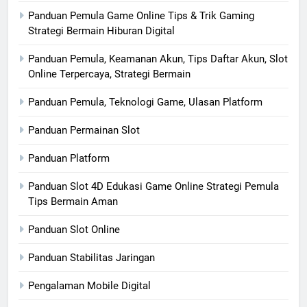
Panduan Pemula Game Online Tips & Trik Gaming
Strategi Bermain Hiburan Digital
Panduan Pemula, Keamanan Akun, Tips Daftar Akun, Slot
Online Terpercaya, Strategi Bermain
Panduan Pemula, Teknologi Game, Ulasan Platform
Panduan Permainan Slot
Panduan Platform
Panduan Slot 4D Edukasi Game Online Strategi Pemula
Tips Bermain Aman
Panduan Slot Online
Panduan Stabilitas Jaringan
Pengalaman Mobile Digital