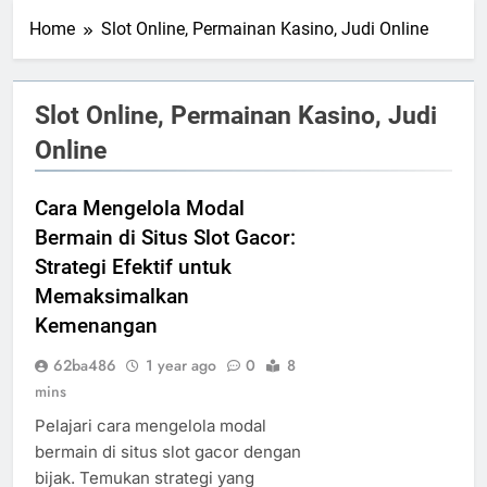
Home
Slot Online, Permainan Kasino, Judi Online
Slot Online, Permainan Kasino, Judi
Online
Cara Mengelola Modal
Bermain di Situs Slot Gacor:
Strategi Efektif untuk
Memaksimalkan
Kemenangan
62ba486
1 year ago
0
8
mins
Pelajari cara mengelola modal
bermain di situs slot gacor dengan
bijak. Temukan strategi yang