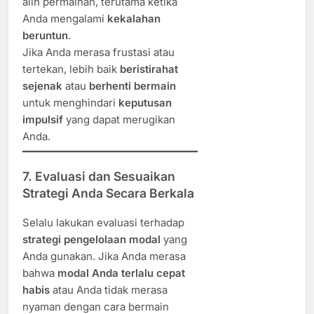
alih permainan, terutama ketika
Anda mengalami
kekalahan
beruntun
.
Jika Anda merasa frustasi atau
tertekan, lebih baik
beristirahat
sejenak
atau
berhenti bermain
untuk menghindari
keputusan
impulsif
yang dapat merugikan
Anda.
7.
Evaluasi dan Sesuaikan
Strategi Anda Secara Berkala
Selalu lakukan evaluasi terhadap
strategi pengelolaan modal
yang
Anda gunakan. Jika Anda merasa
bahwa
modal Anda terlalu cepat
habis
atau Anda tidak merasa
nyaman dengan cara bermain