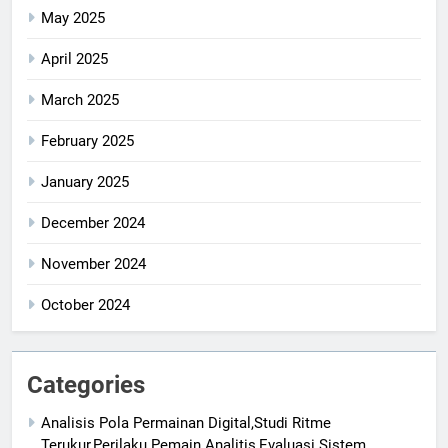
May 2025
April 2025
March 2025
February 2025
January 2025
December 2024
November 2024
October 2024
Categories
Analisis Pola Permainan Digital,Studi Ritme
Terukur,Perilaku Pemain Analitis,Evaluasi Sistem