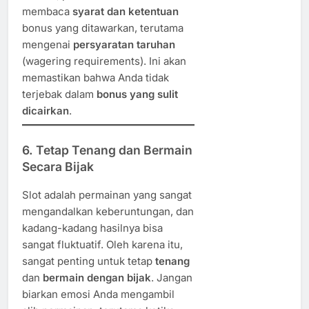
membaca
syarat dan ketentuan
bonus yang ditawarkan, terutama
mengenai
persyaratan taruhan
(wagering requirements). Ini akan
memastikan bahwa Anda tidak
terjebak dalam
bonus yang sulit
dicairkan
.
6.
Tetap Tenang dan Bermain
Secara Bijak
Slot adalah permainan yang sangat
mengandalkan keberuntungan, dan
kadang-kadang hasilnya bisa
sangat fluktuatif. Oleh karena itu,
sangat penting untuk tetap
tenang
dan
bermain dengan bijak
. Jangan
biarkan emosi Anda mengambil