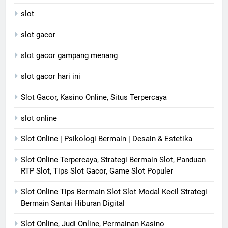
slot
slot gacor
slot gacor gampang menang
slot gacor hari ini
Slot Gacor, Kasino Online, Situs Terpercaya
slot online
Slot Online | Psikologi Bermain | Desain & Estetika
Slot Online Terpercaya, Strategi Bermain Slot, Panduan
RTP Slot, Tips Slot Gacor, Game Slot Populer
Slot Online Tips Bermain Slot Slot Modal Kecil Strategi
Bermain Santai Hiburan Digital
Slot Online, Judi Online, Permainan Kasino