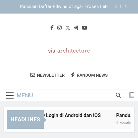
Skip
Cara Memahami Fungsi Kaya787 Link Alternatif
to
bagi Pengguna Baru
content
Cara Mengatasi Edwinslot Alternatif yang Sulit
Dibuka dengan Langkah Aman dan Terarah
Panduan Lebah4D Login di Android dan iOS
Panduan Daftar Edwinslot agar Proses Lebih
Efisien untuk Pengguna Baru
Cara Memahami Fungsi Kaya787 Link Alternatif
bagi Pengguna Baru
SIA Architecture
Jasa Desain Arsitektur Profesional Untuk
Cara Mengatasi Edwinslot Alternatif yang Sulit
NEWSLETTER
RANDOM NEWS
Dibuka dengan Langkah Aman dan Terarah
Proyek Bangunan Anda Dari SIA
Architecture. Kreativitas Dan Kualitas Dalam
MENU
Setiap Karya.
anduan Lebah4D Login di Android dan iOS
Panduan Dafta
HEADLINES
Months Ago
2 Months Ago