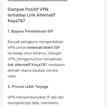
Dampak Positif VPN
terhadap Link Alternatif
Kaya787
1.
Bypass Pembatasan ISP
Banyak pengguna mengandalkan
VPN untuk
melewati blokir ISP
terhadap situs tertentu. Dengan
VPN, pengguna bisa mengakses
link alternatif Kaya787
meskipun
domain utama dibatasi secara
lokal.
2.
Privasi Lebih Terjaga
VPN menyembunyikan IP asli dan
mengenkripsi data, membantu