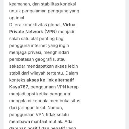
keamanan, dan stabilitas koneksi
untuk pengalaman pengguna yang
optimal.
Di era konektivitas global,
Virtual
Private Network (VPN)
menjadi
salah satu alat penting bagi
pengguna internet yang ingin
menjaga privasi, menghindari
pembatasan geografis, atau
sekadar mendapatkan akses lebih
stabil dari wilayah tertentu. Dalam
konteks
akses ke link alternatif
Kaya787
, penggunaan VPN kerap
menjadi opsi ketika pengguna
mengalami kendala membuka situs
dari jaringan lokal. Namun,
penggunaan VPN tidak selalu
membawa manfaat mutlak. Ada
dampak positif dan negatif
yang