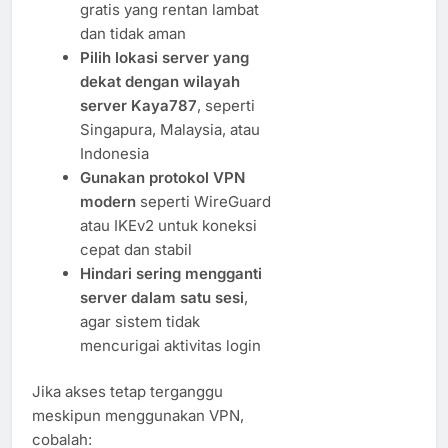
gratis yang rentan lambat
dan tidak aman
Pilih lokasi server yang
dekat dengan wilayah
server Kaya787
, seperti
Singapura, Malaysia, atau
Indonesia
Gunakan protokol VPN
modern
seperti WireGuard
atau IKEv2 untuk koneksi
cepat dan stabil
Hindari sering mengganti
server dalam satu sesi
,
agar sistem tidak
mencurigai aktivitas login
Jika akses tetap terganggu
meskipun menggunakan VPN,
cobalah: