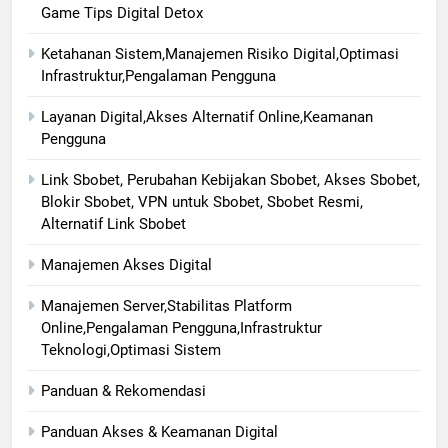
Game Tips Digital Detox
Ketahanan Sistem,Manajemen Risiko Digital,Optimasi
Infrastruktur,Pengalaman Pengguna
Layanan Digital,Akses Alternatif Online,Keamanan
Pengguna
Link Sbobet, Perubahan Kebijakan Sbobet, Akses Sbobet,
Blokir Sbobet, VPN untuk Sbobet, Sbobet Resmi,
Alternatif Link Sbobet
Manajemen Akses Digital
Manajemen Server,Stabilitas Platform
Online,Pengalaman Pengguna,Infrastruktur
Teknologi,Optimasi Sistem
Panduan & Rekomendasi
Panduan Akses & Keamanan Digital