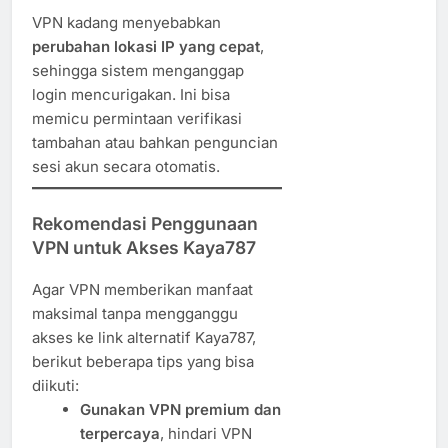
VPN kadang menyebabkan
perubahan lokasi IP yang cepat
,
sehingga sistem menganggap
login mencurigakan. Ini bisa
memicu permintaan verifikasi
tambahan atau bahkan penguncian
sesi akun secara otomatis.
Rekomendasi Penggunaan
VPN untuk Akses Kaya787
Agar VPN memberikan manfaat
maksimal tanpa mengganggu
akses ke link alternatif Kaya787,
berikut beberapa tips yang bisa
diikuti:
Gunakan VPN premium dan
terpercaya
, hindari VPN