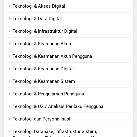
Teknologi & Akses Digital
Teknologi & Data Digital
Teknologi & Infrastruktur Digital
Teknologi & Keamanan Akun
Teknologi & Keamanan Akun Pengguna
Teknologi & Keamanan Digital
Teknologi & Keamanan Sistem
Teknologi & Pengalaman Pengguna
Teknologi & UX / Analisis Perilaku Pengguna
Teknologi dan Personalisasi
Teknologi Database, Infrastruktur Sistem,