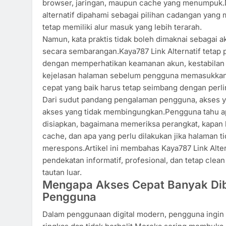
browser, jaringan, maupun cache yang menumpuk.D
alternatif dipahami sebagai pilihan cadangan yan
tetap memiliki alur masuk yang lebih terarah.
Namun, kata praktis tidak boleh dimaknai sebagai a
secara sembarangan.Kaya787 Link Alternatif tetap 
dengan memperhatikan keamanan akun, kestabilan 
kejelasan halaman sebelum pengguna memasukkan 
cepat yang baik harus tetap seimbang dengan perl
Dari sudut pandang pengalaman pengguna, akses ya
akses yang tidak membingungkan.Pengguna tahu a
disiapkan, bagaimana memeriksa perangkat, kapan
cache, dan apa yang perlu dilakukan jika halaman t
merespons.Artikel ini membahas Kaya787 Link Alte
pendekatan informatif, profesional, dan tetap clea
tautan luar.
Mengapa Akses Cepat Banyak Di
Pengguna
Dalam penggunaan digital modern, pengguna ingin