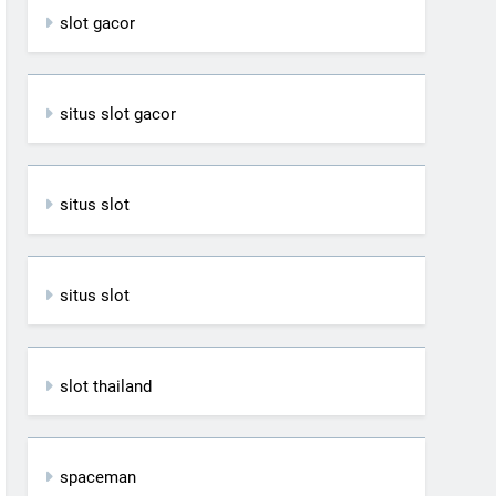
slot gacor
situs slot gacor
situs slot
situs slot
slot thailand
spaceman