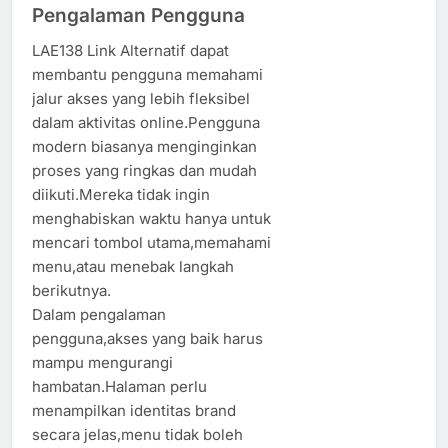
Pengalaman Pengguna
LAE138 Link Alternatif dapat
membantu pengguna memahami
jalur akses yang lebih fleksibel
dalam aktivitas online.Pengguna
modern biasanya menginginkan
proses yang ringkas dan mudah
diikuti.Mereka tidak ingin
menghabiskan waktu hanya untuk
mencari tombol utama,memahami
menu,atau menebak langkah
berikutnya.
Dalam pengalaman
pengguna,akses yang baik harus
mampu mengurangi
hambatan.Halaman perlu
menampilkan identitas brand
secara jelas,menu tidak boleh