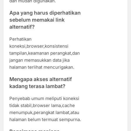
dan mudah digunakan.
Apa yang harus diperhatikan
sebelum memakai link
alternatif?
Perhatikan
koneksi,browser,konsistensi
tampilan,keamanan perangkat,dan
jangan memasukkan data jika
halaman terlihat mencurigakan.
Mengapa akses alternatif
kadang terasa lambat?
Penyebab umum meliputi koneksi
tidak stabil,browser lama,cache
menumpuk,perangkat lambat,atau
halaman belum termuat sempurna.