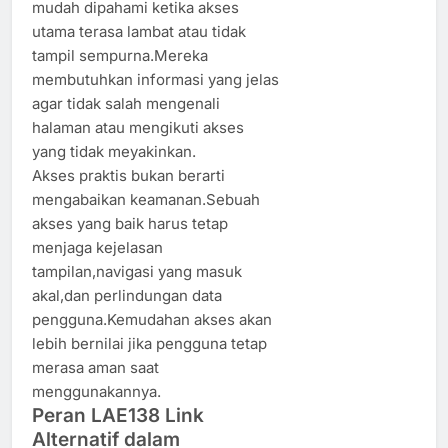
mudah dipahami ketika akses
utama terasa lambat atau tidak
tampil sempurna.Mereka
membutuhkan informasi yang jelas
agar tidak salah mengenali
halaman atau mengikuti akses
yang tidak meyakinkan.
Akses praktis bukan berarti
mengabaikan keamanan.Sebuah
akses yang baik harus tetap
menjaga kejelasan
tampilan,navigasi yang masuk
akal,dan perlindungan data
pengguna.Kemudahan akses akan
lebih bernilai jika pengguna tetap
merasa aman saat
menggunakannya.
Peran LAE138 Link
Alternatif dalam