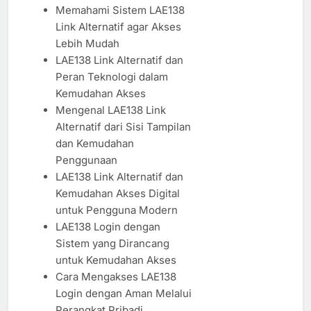
Memahami Sistem LAE138
Link Alternatif agar Akses
Lebih Mudah
LAE138 Link Alternatif dan
Peran Teknologi dalam
Kemudahan Akses
Mengenal LAE138 Link
Alternatif dari Sisi Tampilan
dan Kemudahan
Penggunaan
LAE138 Link Alternatif dan
Kemudahan Akses Digital
untuk Pengguna Modern
LAE138 Login dengan
Sistem yang Dirancang
untuk Kemudahan Akses
Cara Mengakses LAE138
Login dengan Aman Melalui
Perangkat Pribadi