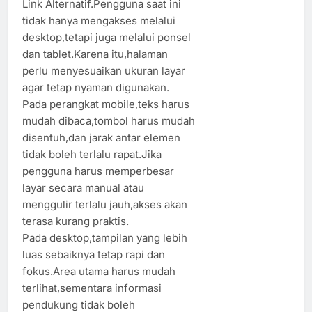
Link Alternatif.Pengguna saat ini
tidak hanya mengakses melalui
desktop,tetapi juga melalui ponsel
dan tablet.Karena itu,halaman
perlu menyesuaikan ukuran layar
agar tetap nyaman digunakan.
Pada perangkat mobile,teks harus
mudah dibaca,tombol harus mudah
disentuh,dan jarak antar elemen
tidak boleh terlalu rapat.Jika
pengguna harus memperbesar
layar secara manual atau
menggulir terlalu jauh,akses akan
terasa kurang praktis.
Pada desktop,tampilan yang lebih
luas sebaiknya tetap rapi dan
fokus.Area utama harus mudah
terlihat,sementara informasi
pendukung tidak boleh