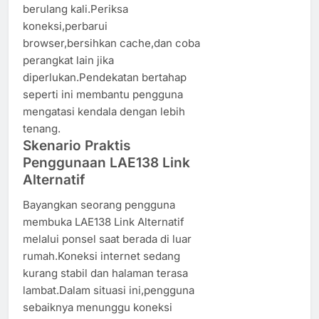
berulang kali.Periksa
koneksi,perbarui
browser,bersihkan cache,dan coba
perangkat lain jika
diperlukan.Pendekatan bertahap
seperti ini membantu pengguna
mengatasi kendala dengan lebih
tenang.
Skenario Praktis
Penggunaan LAE138 Link
Alternatif
Bayangkan seorang pengguna
membuka LAE138 Link Alternatif
melalui ponsel saat berada di luar
rumah.Koneksi internet sedang
kurang stabil dan halaman terasa
lambat.Dalam situasi ini,pengguna
sebaiknya menunggu koneksi