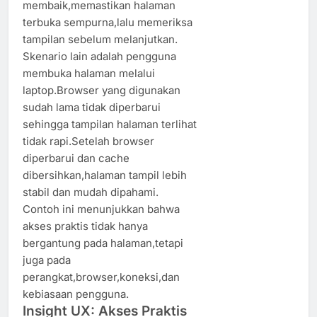
membaik,memastikan halaman
terbuka sempurna,lalu memeriksa
tampilan sebelum melanjutkan.
Skenario lain adalah pengguna
membuka halaman melalui
laptop.Browser yang digunakan
sudah lama tidak diperbarui
sehingga tampilan halaman terlihat
tidak rapi.Setelah browser
diperbarui dan cache
dibersihkan,halaman tampil lebih
stabil dan mudah dipahami.
Contoh ini menunjukkan bahwa
akses praktis tidak hanya
bergantung pada halaman,tetapi
juga pada
perangkat,browser,koneksi,dan
kebiasaan pengguna.
Insight UX: Akses Praktis