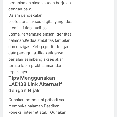
pengalaman akses sudah berjalan
dengan baik.
Dalam pendekatan
profesional,akses digital yang ideal
memiliki tiga kualitas
utama.Pertama,kejelasan identitas
halaman.Kedua,stabilitas tampilan
dan navigasi.Ketiga,perlindungan
data pengguna.Jika ketiganya
berjalan seimbang,akses akan
terasa lebih praktis,aman,dan
tepercaya.
Tips Menggunakan
LAE138 Link Alternatif
dengan Bijak
Gunakan perangkat pribadi saat
membuka halaman.Pastikan
koneksi internet stabil.Gunakan