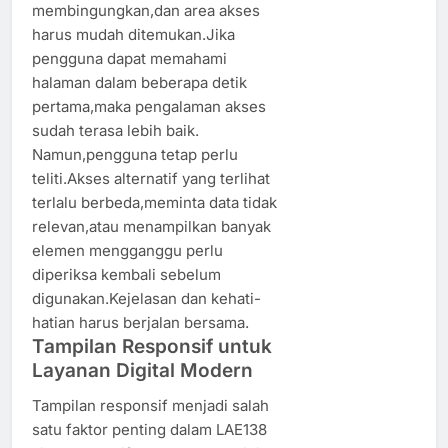
membingungkan,dan area akses
harus mudah ditemukan.Jika
pengguna dapat memahami
halaman dalam beberapa detik
pertama,maka pengalaman akses
sudah terasa lebih baik.
Namun,pengguna tetap perlu
teliti.Akses alternatif yang terlihat
terlalu berbeda,meminta data tidak
relevan,atau menampilkan banyak
elemen mengganggu perlu
diperiksa kembali sebelum
digunakan.Kejelasan dan kehati-
hatian harus berjalan bersama.
Tampilan Responsif untuk
Layanan Digital Modern
Tampilan responsif menjadi salah
satu faktor penting dalam LAE138