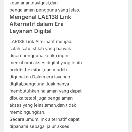
keamanan,navigasi,dan
pengalaman pengguna yang jelas.
Mengenal LAE138 Link
Alternatif dalam Era
Layanan Digital
LAE138 Link Alternatif menjadi
salah satu istilah yang banyak
dicari pengguna ketika ingin
memahami akses digital yang lebih
praktis,fleksibel,dan mudah
digunakan.Dalam era layanan
digital,pengguna tidak hanya
membutuhkan halaman yang dapat
dibuka,tetapi juga pengalaman
akses yang jelas,aman,dan tidak
membingungkan.
Secara umum,link alternatif dapat
dipahami sebagai jalur akses