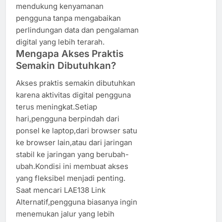
mendukung kenyamanan
pengguna tanpa mengabaikan
perlindungan data dan pengalaman
digital yang lebih terarah.
Mengapa Akses Praktis
Semakin Dibutuhkan?
Akses praktis semakin dibutuhkan
karena aktivitas digital pengguna
terus meningkat.Setiap
hari,pengguna berpindah dari
ponsel ke laptop,dari browser satu
ke browser lain,atau dari jaringan
stabil ke jaringan yang berubah-
ubah.Kondisi ini membuat akses
yang fleksibel menjadi penting.
Saat mencari LAE138 Link
Alternatif,pengguna biasanya ingin
menemukan jalur yang lebih