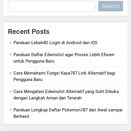
SEARCH
Recent Posts
Panduan Lebah4D Login di Android dan iOS
Panduan Daftar Edwinslot agar Proses Lebih Efisien
untuk Pengguna Baru
Cara Memahami Fungsi Kaya787 Link Alternatif bagi
Pengguna Baru
Cara Mengatasi Edwinslot Alternatif yang Sulit Dibuka
dengan Langkah Aman dan Terarah
Panduan Lengkap Daftar Pokemon787 dari Awal sampai
Berhasil