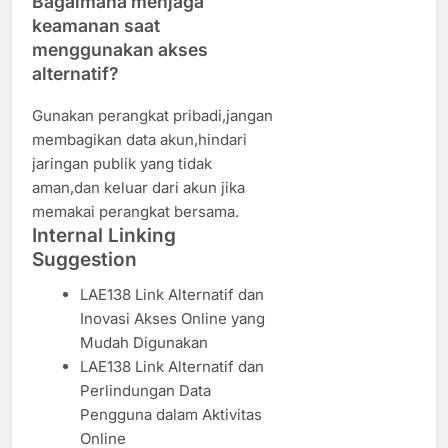
Bagaimana menjaga
keamanan saat
menggunakan akses
alternatif?
Gunakan perangkat pribadi,jangan
membagikan data akun,hindari
jaringan publik yang tidak
aman,dan keluar dari akun jika
memakai perangkat bersama.
Internal Linking
Suggestion
LAE138 Link Alternatif dan
Inovasi Akses Online yang
Mudah Digunakan
LAE138 Link Alternatif dan
Perlindungan Data
Pengguna dalam Aktivitas
Online