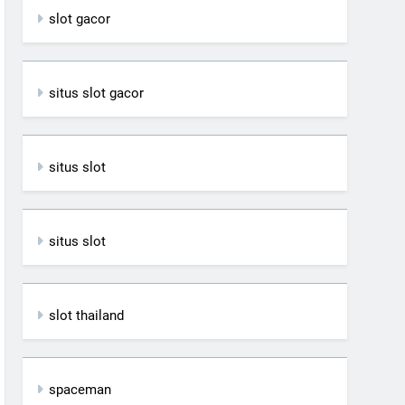
slot gacor
situs slot gacor
situs slot
situs slot
slot thailand
spaceman