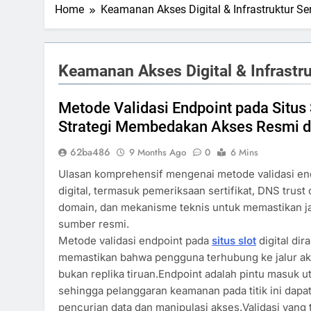
Home
Keamanan Akses Digital & Infrastruktur Sert
Keamanan Akses Digital & Infrastruk
Metode Validasi Endpoint pada Situs S
Strategi Membedakan Akses Resmi da
62ba486
9 Months Ago
0
6 Mins
Ulasan komprehensif mengenai metode validasi end
digital, termasuk pemeriksaan sertifikat, DNS trust 
domain, dan mekanisme teknis untuk memastikan jal
sumber resmi.
Metode validasi endpoint pada
situs slot
digital di
memastikan bahwa pengguna terhubung ke jalur ak
bukan replika tiruan.Endpoint adalah pintu masuk 
sehingga pelanggaran keamanan pada titik ini dapa
pencurian data dan manipulasi akses.Validasi yan