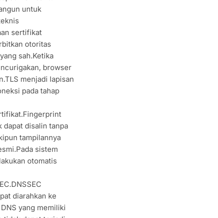
bangun untuk
teknis
an sertifikat
bitkan otoritas
 yang sah.Ketika
 mencurigakan, browser
.TLS menjadi lapisan
oneksi pada tahap
ifikat.Fingerprint
k dapat disalin tanpa
kipun tampilannya
resmi.Pada sistem
lakukan otomatis
SSEC.DNSSEC
pat diarahkan ke
e DNS yang memiliki