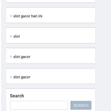
slot gacor hari ini
slot
slot gacor
slot gacor
Search
SEARCH