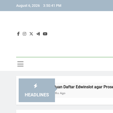
Skip
August 6, 2026
3:50:42 PM
to
content
SIA
Jasa Desai
an iOS
Panduan Daftar Edwinslot agar Proses Lebih Efis
2 Months Ago
HEADLINES