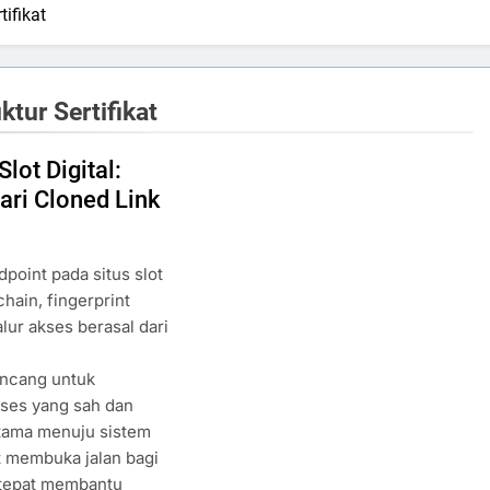
ifikat
tur Sertifikat
lot Digital:
ri Cloned Link
point pada situs slot
chain, fingerprint
ur akses berasal dari
rancang untuk
ses yang sah dan
utama menuju sistem
t membuka jalan bagi
g tepat membantu