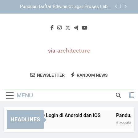
Skip
Cara Memahami Fungsi Kaya787 Link Alternatif
to
bagi Pengguna Baru
content
Cara Mengatasi Edwinslot Alternatif yang Sulit
Dibuka dengan Langkah Aman dan Terarah
Panduan Lebah4D Login di Android dan iOS
Panduan Daftar Edwinslot agar Proses Lebih
Efisien untuk Pengguna Baru
Cara Memahami Fungsi Kaya787 Link Alternatif
bagi Pengguna Baru
SIA Architecture
Jasa Desain Arsitektur Profesional Untuk
Cara Mengatasi Edwinslot Alternatif yang Sulit
NEWSLETTER
RANDOM NEWS
Dibuka dengan Langkah Aman dan Terarah
Proyek Bangunan Anda Dari SIA
Architecture. Kreativitas Dan Kualitas Dalam
MENU
Setiap Karya.
nduan Lebah4D Login di Android dan iOS
Panduan Dafta
HEADLINES
Months Ago
2 Months Ago