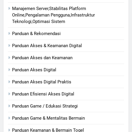
Manajemen Server,Stabilitas Platform
Online,Pengalaman Pengguna,Infrastruktur
Teknologi,Optimasi Sistem
Panduan & Rekomendasi
Panduan Akses & Keamanan Digital
Panduan Akses dan Keamanan
Panduan Akses Digital
Panduan Akses Digital Praktis
Panduan Efisiensi Akses Digital
Panduan Game / Edukasi Strategi
Panduan Game & Mentalitas Bermain
Panduan Keamanan & Bermain Togel