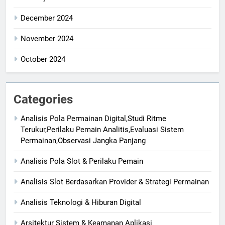
December 2024
November 2024
October 2024
Categories
Analisis Pola Permainan Digital,Studi Ritme
Terukur,Perilaku Pemain Analitis,Evaluasi Sistem
Permainan,Observasi Jangka Panjang
Analisis Pola Slot & Perilaku Pemain
Analisis Slot Berdasarkan Provider & Strategi Permainan
Analisis Teknologi & Hiburan Digital
Arsitektur Sistem & Keamanan Aplikasi