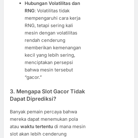
Hubungan Volatilitas dan
RNG
: Volatilitas tidak
mempengaruhi cara kerja
RNG, tetapi sering kali
mesin dengan volatilitas
rendah cenderung
memberikan kemenangan
kecil yang lebih sering,
menciptakan persepsi
bahwa mesin tersebut
“gacor.”
3. Mengapa Slot Gacor Tidak
Dapat Diprediksi?
Banyak pemain percaya bahwa
mereka dapat menemukan pola
atau
waktu tertentu
di mana mesin
slot akan lebih cenderung