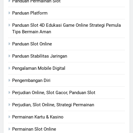
Panduan Permainan Slot
Panduan Platform
Panduan Slot 4D Edukasi Game Online Strategi Pemula
Tips Bermain Aman
Panduan Slot Online
Panduan Stabilitas Jaringan
Pengalaman Mobile Digital
Pengembangan Diri
Perjudian Online, Slot Gacor, Panduan Slot
Perjudian, Slot Online, Strategi Permainan
Permainan Kartu & Kasino
Permainan Slot Online