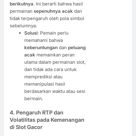
berikutnya
. Ini berarti bahwa hasil
permainan
sepenuhnya acak
dan
tidak terpengaruh oleh pola simbol
sebelumnya.
Solusi
: Pemain perlu
memahami bahwa
keberuntungan
dan
peluang
acak
memainkan peran
utama dalam permainan slot,
dan tidak ada cara untuk
memprediksi atau
memanipulasi hasil
berdasarkan waktu atau sesi
bermain.
4. Pengaruh RTP dan
Volatilitas pada Kemenangan
di Slot Gacor