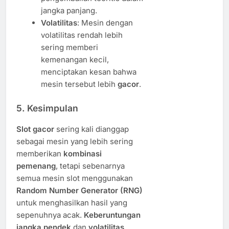
jangka panjang.
Volatilitas
: Mesin dengan
volatilitas rendah lebih
sering memberi
kemenangan kecil,
menciptakan kesan bahwa
mesin tersebut lebih
gacor
.
5. Kesimpulan
Slot gacor
sering kali dianggap
sebagai mesin yang lebih sering
memberikan
kombinasi
pemenang
, tetapi sebenarnya
semua mesin slot menggunakan
Random Number Generator (RNG)
untuk menghasilkan hasil yang
sepenuhnya acak.
Keberuntungan
jangka pendek
dan
volatilitas