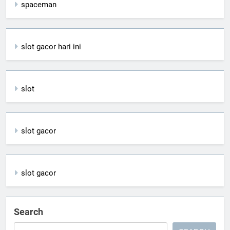
spaceman
slot gacor hari ini
slot
slot gacor
slot gacor
Search