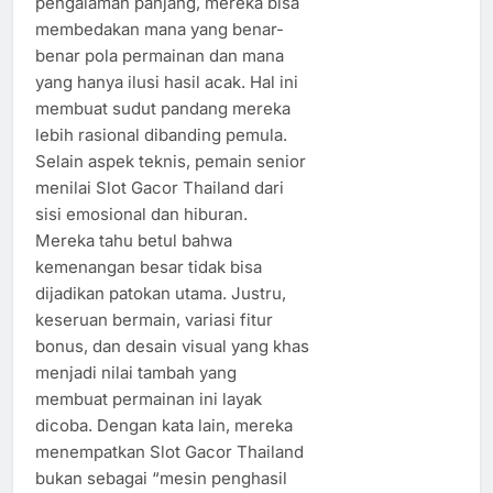
pengalaman panjang, mereka bisa
membedakan mana yang benar-
benar pola permainan dan mana
yang hanya ilusi hasil acak. Hal ini
membuat sudut pandang mereka
lebih rasional dibanding pemula.
Selain aspek teknis, pemain senior
menilai Slot Gacor Thailand dari
sisi emosional dan hiburan.
Mereka tahu betul bahwa
kemenangan besar tidak bisa
dijadikan patokan utama. Justru,
keseruan bermain, variasi fitur
bonus, dan desain visual yang khas
menjadi nilai tambah yang
membuat permainan ini layak
dicoba. Dengan kata lain, mereka
menempatkan Slot Gacor Thailand
bukan sebagai “mesin penghasil