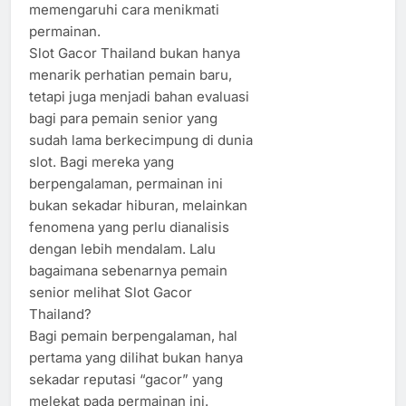
memengaruhi cara menikmati
permainan.
Slot Gacor Thailand bukan hanya
menarik perhatian pemain baru,
tetapi juga menjadi bahan evaluasi
bagi para pemain senior yang
sudah lama berkecimpung di dunia
slot. Bagi mereka yang
berpengalaman, permainan ini
bukan sekadar hiburan, melainkan
fenomena yang perlu dianalisis
dengan lebih mendalam. Lalu
bagaimana sebenarnya pemain
senior melihat Slot Gacor
Thailand?
Bagi pemain berpengalaman, hal
pertama yang dilihat bukan hanya
sekadar reputasi “gacor” yang
melekat pada permainan ini.