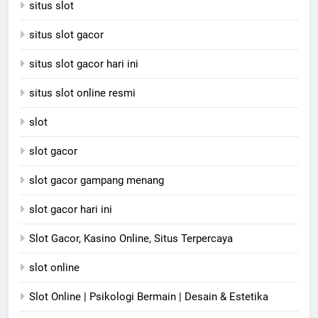
situs slot
situs slot gacor
situs slot gacor hari ini
situs slot online resmi
slot
slot gacor
slot gacor gampang menang
slot gacor hari ini
Slot Gacor, Kasino Online, Situs Terpercaya
slot online
Slot Online | Psikologi Bermain | Desain & Estetika