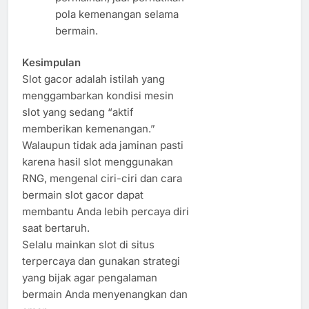
pola kemenangan selama
bermain.
Kesimpulan
Slot gacor adalah istilah yang
menggambarkan kondisi mesin
slot yang sedang “aktif
memberikan kemenangan.”
Walaupun tidak ada jaminan pasti
karena hasil slot menggunakan
RNG, mengenal ciri-ciri dan cara
bermain slot gacor dapat
membantu Anda lebih percaya diri
saat bertaruh.
Selalu mainkan slot di situs
terpercaya dan gunakan strategi
yang bijak agar pengalaman
bermain Anda menyenangkan dan