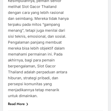
Kesimpulannya, pemain senior
melihat Slot Gacor Thailand
dengan cara yang lebih rasional
dan seimbang. Mereka tidak hanya
terpaku pada mitos “gampang
menang”, tetapi juga menilai dari
sisi teknis, emosional, dan sosial.
Pengalaman panjang membuat
mereka bisa lebih objektif dalam
memahami permainan ini. Pada
akhirnya, bagi para pemain
berpengalaman, Slot Gacor
Thailand adalah perpaduan antara
hiburan, strategi pribadi, dan
persepsi komunitas yang
menjadikannya tetap menarik
untuk dimainkan.
Read More