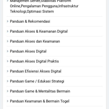
Manajemen Server,Stabilitas Platform
Online,Pengalaman Pengguna,Infrastruktur
Teknologi,Optimasi Sistem
Panduan & Rekomendasi
Panduan Akses & Keamanan Digital
Panduan Akses dan Keamanan
Panduan Akses Digital
Panduan Akses Digital Praktis
Panduan Efisiensi Akses Digital
Panduan Game / Edukasi Strategi
Panduan Game & Mentalitas Bermain
Panduan Keamanan & Bermain Togel