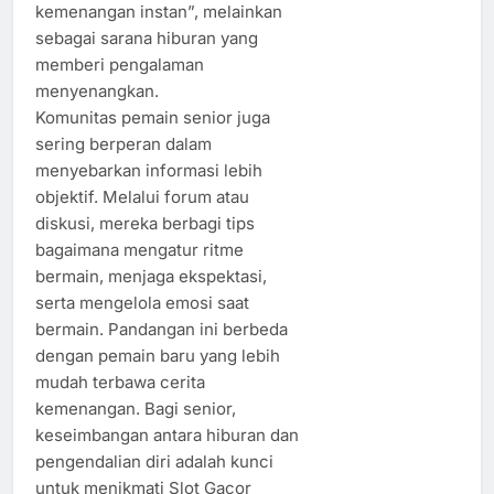
kemenangan instan”, melainkan
sebagai sarana hiburan yang
memberi pengalaman
menyenangkan.
Komunitas pemain senior juga
sering berperan dalam
menyebarkan informasi lebih
objektif. Melalui forum atau
diskusi, mereka berbagi tips
bagaimana mengatur ritme
bermain, menjaga ekspektasi,
serta mengelola emosi saat
bermain. Pandangan ini berbeda
dengan pemain baru yang lebih
mudah terbawa cerita
kemenangan. Bagi senior,
keseimbangan antara hiburan dan
pengendalian diri adalah kunci
untuk menikmati Slot Gacor