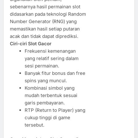
sebenarnya hasil permainan slot
didasarkan pada teknologi Random
Number Generator (RNG) yang
memastikan hasil setiap putaran
acak dan tidak dapat diprediksi.
Ciri-ciri Slot Gacor
Frekuensi kemenangan
yang relatif sering dalam
sesi permainan.
Banyak fitur bonus dan free
spins yang muncul.
Kombinasi simbol yang
mudah terbentuk sesuai
garis pembayaran.
RTP (Return to Player) yang
cukup tinggi di game
tersebut.