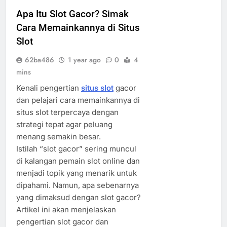
Apa Itu Slot Gacor? Simak
Cara Memainkannya di Situs
Slot
62ba486
1 year ago
0
4
mins
Kenali pengertian
situs slot
gacor
dan pelajari cara memainkannya di
situs slot terpercaya dengan
strategi tepat agar peluang
menang semakin besar.
Istilah “slot gacor” sering muncul
di kalangan pemain slot online dan
menjadi topik yang menarik untuk
dipahami. Namun, apa sebenarnya
yang dimaksud dengan slot gacor?
Artikel ini akan menjelaskan
pengertian slot gacor dan