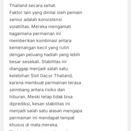
Thailand secara sehat.
Faktor lain yang dinilai oleh pemain
senior adalah konsistensi
volatilitas. Mereka mengamati
bagaimana permainan ini
memberikan kombinasi antara
kemenangan kecil yang rutin
dengan peluang hadiah yang lebih
besar sesekali. Stabilitas ini
dianggap menjadi salah satu
kelebihan Slot Gacor Thailand,
karena membuat permainan terasa
seimbang antara risiko dan
hiburan. Meski tetap tidak bisa
diprediksi, kesan stabilitas ini
menjadi salah satu alasan mengapa
permainan ini mendapat tempat
khusus di mata mereka.