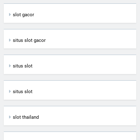
slot gacor
situs slot gacor
situs slot
situs slot
slot thailand