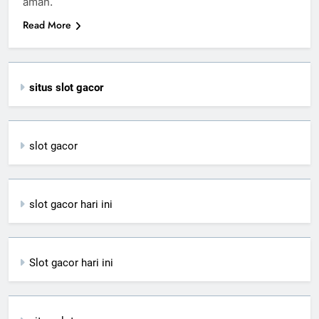
aman.
Read More
situs slot gacor
slot gacor
slot gacor hari ini
Slot gacor hari ini