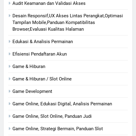
Audit Keamanan dan Validasi Akses
Desain Responsif,UX Akses Lintas Perangkat,Optimasi
Tampilan Mobile,Panduan Kompatibilitas
Browser,Evaluasi Kualitas Halaman
Edukasi & Analisis Permainan
Efisiensi Pendaftaran Akun
Game & Hiburan
Game & Hiburan / Slot Online
Game Development
Game Online, Edukasi Digital, Analisis Permainan
Game Online, Slot Online, Panduan Judi
Game Online, Strategi Bermain, Panduan Slot