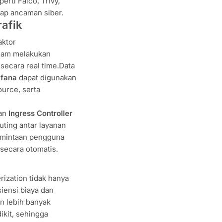
erti Falco, Trivy,
ap ancaman siber.
rafik
aktor
lam melakukan
secara real time.Data
afana
dapat digunakan
urce, serta
gan
Ingress Controller
ting antar layanan
ermintaan pengguna
 secara otomatis.
rization tidak hanya
siensi biaya dan
n lebih banyak
ikit, sehingga