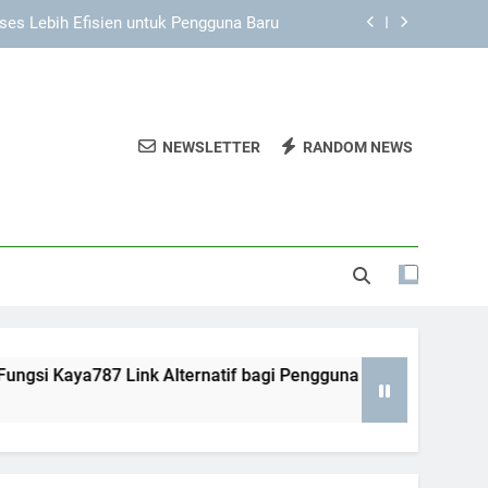
ses Lebih Efisien untuk Pengguna Baru
7 Link Alternatif bagi Pengguna Baru
ibuka dengan Langkah Aman dan Terarah
NEWSLETTER
RANDOM NEWS
uan Lebah4D Login di Android dan iOS
ses Lebih Efisien untuk Pengguna Baru
rchitecture. Kreativitas Dan Kualitas Dalam Setiap Karya.
7 Link Alternatif bagi Pengguna Baru
ibuka dengan Langkah Aman dan Terarah
787 Link Alternatif bagi Pengguna Baru
Cara Mengatas
3 Months Ago