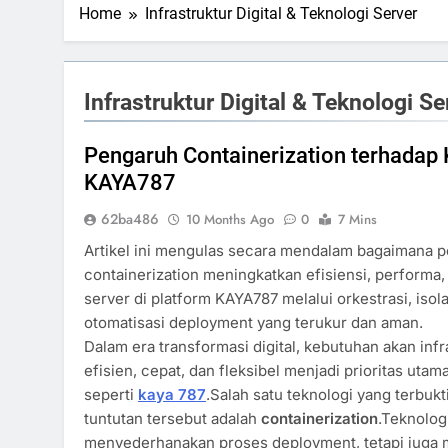
Home
Infrastruktur Digital & Teknologi Server
Infrastruktur Digital & Teknologi Se
Pengaruh Containerization terhadap 
KAYA787
62ba486
10 Months Ago
0
7 Mins
Artikel ini mengulas secara mendalam bagaimana p
containerization meningkatkan efisiensi, performa, 
server di platform KAYA787 melalui orkestrasi, isol
otomatisasi deployment yang terukur dan aman.
Dalam era transformasi digital, kebutuhan akan infr
efisien, cepat, dan fleksibel menjadi prioritas utam
seperti
kaya 787
.Salah satu teknologi yang terb
tuntutan tersebut adalah
containerization
.Teknologi
menyederhanakan proses deployment, tetapi juga