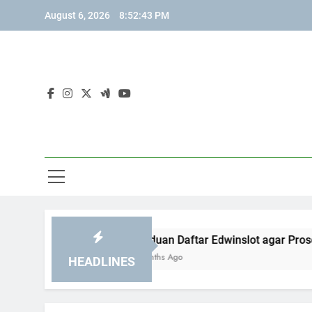
Skip
August 6, 2026
8:52:44 PM
to
content
SIA
Jasa Desai
 dan iOS
Panduan Daftar Edwinslot agar Proses Lebih E
2 Months Ago
HEADLINES