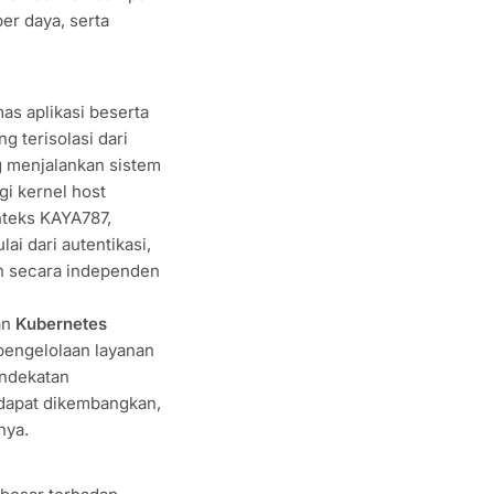
er daya, serta
s aplikasi beserta
 terisolasi dari
g menjalankan sistem
gi kernel host
nteks KAYA787,
i dari autentikasi,
an secara independen
an
Kubernetes
engelolaan layanan
endekatan
 dapat dikembangkan,
nya.