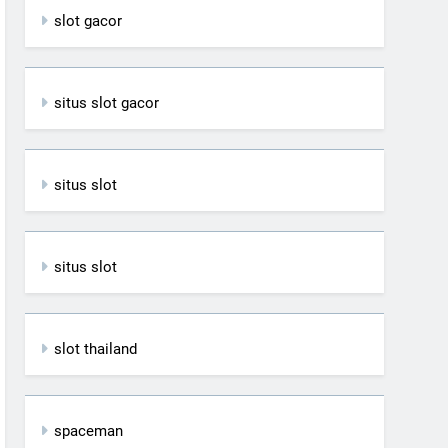
slot gacor
situs slot gacor
situs slot
situs slot
slot thailand
spaceman