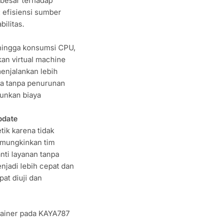
besar terhadap
 efisiensi sumber
ilitas.
ehingga konsumsi CPU,
kan virtual machine
enjalankan lebih
ma tanpa penurunan
unkan biaya
pdate
tik karena tidak
emungkinkan tim
ti layanan tanpa
njadi lebih cepat dan
at diuji dan
tainer pada KAYA787