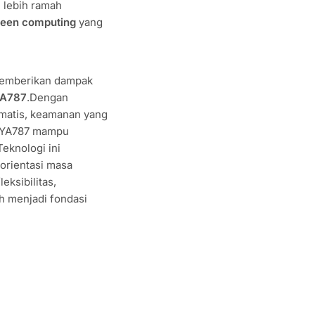
i lebih ramah
reen computing
yang
 memberikan dampak
YA787
.Dengan
omatis, keamanan yang
KAYA787 mampu
Teknologi ini
rorientasi masa
eksibilitas,
ah menjadi fondasi