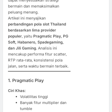
dapat menyesuaikan strategi
bermain dan memaksimalkan
peluang menang.
Artikel ini menyajikan
perbandingan pola slot Thailand
berdasarkan lima provider
populer
, yaitu
Pragmatic Play, PG
Soft, Habanero, Spadegaming,
dan Jili Gaming
. Analisis ini
mencakup performa fitur scatter,
RTP rata-rata, konsistensi pola
jalan, serta waktu bermain terbaik.
1. Pragmatic Play
Ciri Khas:
Volatilitas tinggi
Banyak fitur multiplier dan
tumble