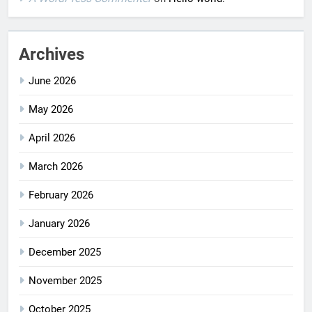
Archives
June 2026
May 2026
April 2026
March 2026
February 2026
January 2026
December 2025
November 2025
October 2025