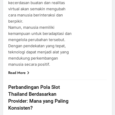
kecerdasan buatan dan realitas
virtual akan semakin mengubah
cara manusia berinteraksi dan
berpikir.
Namun, manusia memiliki
kemampuan untuk beradaptasi dan
mengelola perubahan tersebut.
Dengan pendekatan yang tepat,
teknologi dapat menjadi alat yang
mendukung perkembangan
manusia secara positif.
Read More
Perbandingan Pola Slot
Thailand Berdasarkan
Provider: Mana yang Paling
Konsisten?