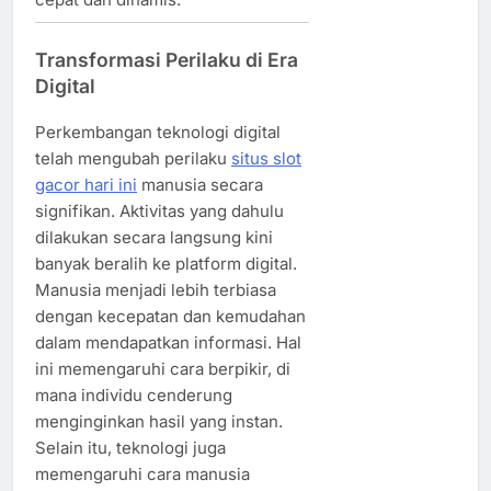
Transformasi Perilaku di Era
Digital
Perkembangan teknologi digital
telah mengubah perilaku
situs slot
gacor hari ini
manusia secara
signifikan. Aktivitas yang dahulu
dilakukan secara langsung kini
banyak beralih ke platform digital.
Manusia menjadi lebih terbiasa
dengan kecepatan dan kemudahan
dalam mendapatkan informasi. Hal
ini memengaruhi cara berpikir, di
mana individu cenderung
menginginkan hasil yang instan.
Selain itu, teknologi juga
memengaruhi cara manusia