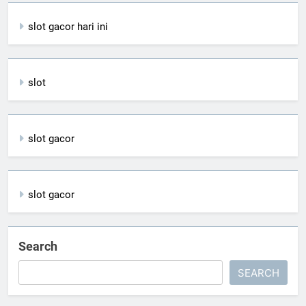
slot gacor hari ini
slot
slot gacor
slot gacor
Search
SEARCH