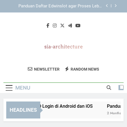
Skip
Cara Memahami Fungsi Kaya787 Link Alternatif
to
bagi Pengguna Baru
content
Cara Mengatasi Edwinslot Alternatif yang Sulit
Dibuka dengan Langkah Aman dan Terarah
Panduan Lebah4D Login di Android dan iOS
Panduan Daftar Edwinslot agar Proses Lebih
Efisien untuk Pengguna Baru
Cara Memahami Fungsi Kaya787 Link Alternatif
bagi Pengguna Baru
SIA Architecture
Jasa Desain Arsitektur Profesional Untuk
Cara Mengatasi Edwinslot Alternatif yang Sulit
NEWSLETTER
RANDOM NEWS
Dibuka dengan Langkah Aman dan Terarah
Proyek Bangunan Anda Dari SIA
Architecture. Kreativitas Dan Kualitas Dalam
MENU
Setiap Karya.
anduan Lebah4D Login di Android dan iOS
Panduan Daft
HEADLINES
 Months Ago
2 Months Ago