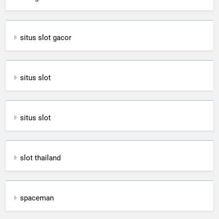
situs slot gacor
situs slot
situs slot
slot thailand
spaceman