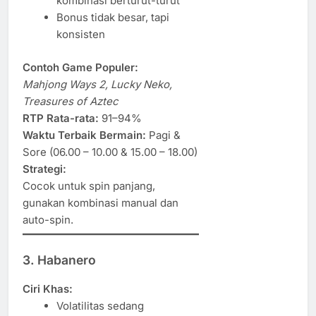
kombinasi berturut-turut
Bonus tidak besar, tapi
konsisten
Contoh Game Populer:
Mahjong Ways 2, Lucky Neko,
Treasures of Aztec
RTP Rata-rata:
91–94%
Waktu Terbaik Bermain:
Pagi &
Sore (06.00 – 10.00 & 15.00 – 18.00)
Strategi:
Cocok untuk spin panjang,
gunakan kombinasi manual dan
auto-spin.
3. Habanero
Ciri Khas:
Volatilitas sedang