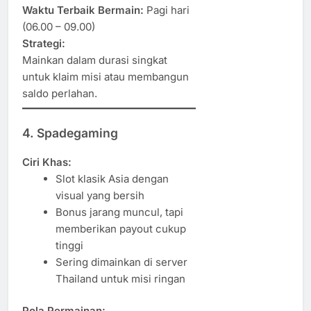
Waktu Terbaik Bermain:
Pagi hari
(06.00 – 09.00)
Strategi:
Mainkan dalam durasi singkat
untuk klaim misi atau membangun
saldo perlahan.
4. Spadegaming
Ciri Khas:
Slot klasik Asia dengan
visual yang bersih
Bonus jarang muncul, tapi
memberikan payout cukup
tinggi
Sering dimainkan di server
Thailand untuk misi ringan
Pola Permainan: