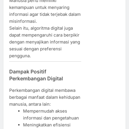
Manusia perlu memiliki
kemampuan untuk menyaring
informasi agar tidak terjebak dalam
misinformasi.
Selain itu, algoritma digital juga
dapat mempengaruhi cara berpikir
dengan menyajikan informasi yang
sesuai dengan preferensi
pengguna.
Dampak Positif
Perkembangan Digital
Perkembangan digital membawa
berbagai manfaat dalam kehidupan
manusia, antara lain:
Mempermudah akses
informasi dan pengetahuan
Meningkatkan efisiensi