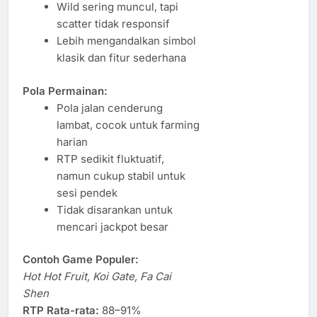
Wild sering muncul, tapi
scatter tidak responsif
Lebih mengandalkan simbol
klasik dan fitur sederhana
Pola Permainan:
Pola jalan cenderung
lambat, cocok untuk farming
harian
RTP sedikit fluktuatif,
namun cukup stabil untuk
sesi pendek
Tidak disarankan untuk
mencari jackpot besar
Contoh Game Populer:
Hot Hot Fruit, Koi Gate, Fa Cai
Shen
RTP Rata-rata:
88–91%