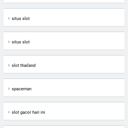
situs slot
situs slot
slot thailand
spaceman
slot gacor hari ini