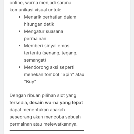
online, warna menjadi sarana
komunikasi visual untuk:
Menarik perhatian dalam
hitungan detik
Mengatur suasana
permainan
Memberi sinyal emosi
tertentu (senang, tegang,
semangat)
Mendorong aksi seperti
menekan tombol “Spin” atau
“Buy”
Dengan ribuan pilihan slot yang
tersedia,
desain warna yang tepat
dapat menentukan apakah
seseorang akan mencoba sebuah
permainan atau melewatkannya.