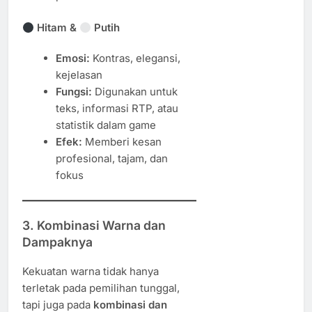
Hitam &
Putih
Emosi:
Kontras, elegansi,
kejelasan
Fungsi:
Digunakan untuk
teks, informasi RTP, atau
statistik dalam game
Efek:
Memberi kesan
profesional, tajam, dan
fokus
3. Kombinasi Warna dan
Dampaknya
Kekuatan warna tidak hanya
terletak pada pemilihan tunggal,
tapi juga pada
kombinasi dan