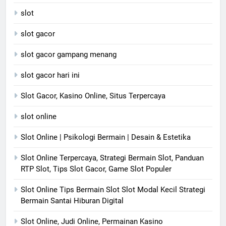
slot
slot gacor
slot gacor gampang menang
slot gacor hari ini
Slot Gacor, Kasino Online, Situs Terpercaya
slot online
Slot Online | Psikologi Bermain | Desain & Estetika
Slot Online Terpercaya, Strategi Bermain Slot, Panduan
RTP Slot, Tips Slot Gacor, Game Slot Populer
Slot Online Tips Bermain Slot Slot Modal Kecil Strategi
Bermain Santai Hiburan Digital
Slot Online, Judi Online, Permainan Kasino