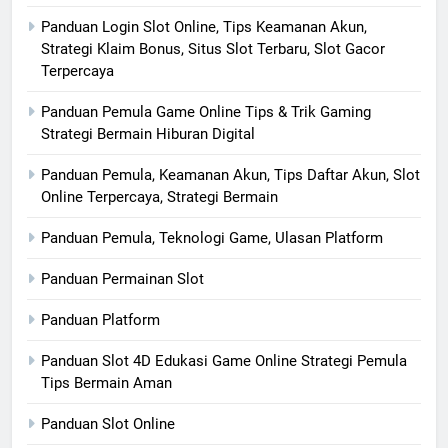
Panduan Login Slot Online, Tips Keamanan Akun,
Strategi Klaim Bonus, Situs Slot Terbaru, Slot Gacor
Terpercaya
Panduan Pemula Game Online Tips & Trik Gaming
Strategi Bermain Hiburan Digital
Panduan Pemula, Keamanan Akun, Tips Daftar Akun, Slot
Online Terpercaya, Strategi Bermain
Panduan Pemula, Teknologi Game, Ulasan Platform
Panduan Permainan Slot
Panduan Platform
Panduan Slot 4D Edukasi Game Online Strategi Pemula
Tips Bermain Aman
Panduan Slot Online