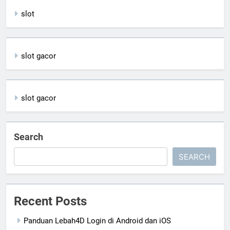
slot
slot gacor
slot gacor
Search
SEARCH
Recent Posts
Panduan Lebah4D Login di Android dan iOS