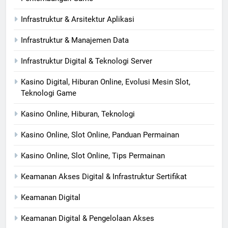
Infrastruktur & Arsitektur Aplikasi
Infrastruktur & Manajemen Data
Infrastruktur Digital & Teknologi Server
Kasino Digital, Hiburan Online, Evolusi Mesin Slot,
Teknologi Game
Kasino Online, Hiburan, Teknologi
Kasino Online, Slot Online, Panduan Permainan
Kasino Online, Slot Online, Tips Permainan
Keamanan Akses Digital & Infrastruktur Sertifikat
Keamanan Digital
Keamanan Digital & Pengelolaan Akses