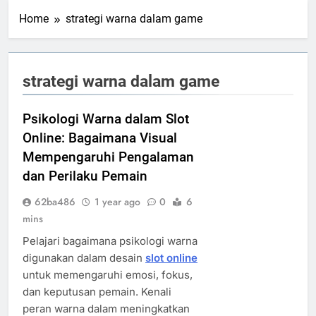
Home
strategi warna dalam game
strategi warna dalam game
Psikologi Warna dalam Slot
Online: Bagaimana Visual
Mempengaruhi Pengalaman
dan Perilaku Pemain
62ba486
1 year ago
0
6
mins
Pelajari bagaimana psikologi warna
digunakan dalam desain
slot online
untuk memengaruhi emosi, fokus,
dan keputusan pemain. Kenali
peran warna dalam meningkatkan