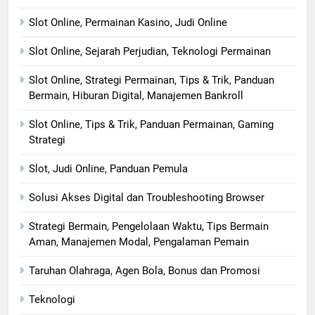
Slot Online, Permainan Kasino, Judi Online
Slot Online, Sejarah Perjudian, Teknologi Permainan
Slot Online, Strategi Permainan, Tips & Trik, Panduan
Bermain, Hiburan Digital, Manajemen Bankroll
Slot Online, Tips & Trik, Panduan Permainan, Gaming
Strategi
Slot, Judi Online, Panduan Pemula
Solusi Akses Digital dan Troubleshooting Browser
Strategi Bermain, Pengelolaan Waktu, Tips Bermain
Aman, Manajemen Modal, Pengalaman Pemain
Taruhan Olahraga, Agen Bola, Bonus dan Promosi
Teknologi