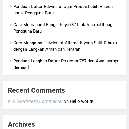
Panduan Daftar Edwinslot agar Proses Lebih Efisien
untuk Pengguna Baru
Cara Memahami Fungsi Kaya787 Link Alternatif bagi
Pengguna Baru
Cara Mengatasi Edwinslot Alternatif yang Sulit Dibuka
dengan Langkah Aman dan Terarah
Panduan Lengkap Daftar Pokemon787 dari Awal sampai
Berhasil
Recent Comments
A WordPress Commenter
on
Hello world!
Archives