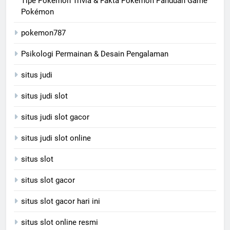
Tipe Pokémon Trivia & Fakta Pokémon Panduan Game
Pokémon
pokemon787
Psikologi Permainan & Desain Pengalaman
situs judi
situs judi slot
situs judi slot gacor
situs judi slot online
situs slot
situs slot gacor
situs slot gacor hari ini
situs slot online resmi