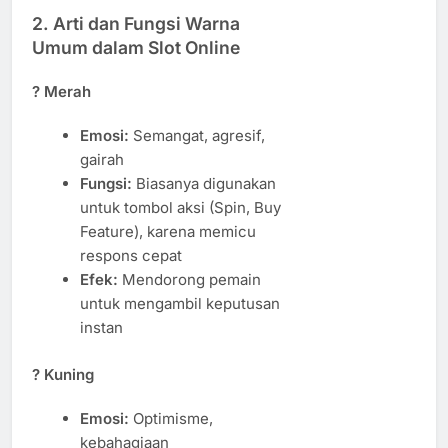
2. Arti dan Fungsi Warna
Umum dalam Slot Online
? Merah
Emosi:
Semangat, agresif,
gairah
Fungsi:
Biasanya digunakan
untuk tombol aksi (Spin, Buy
Feature), karena memicu
respons cepat
Efek:
Mendorong pemain
untuk mengambil keputusan
instan
? Kuning
Emosi:
Optimisme,
kebahagiaan