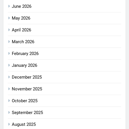
June 2026
May 2026
April 2026
March 2026
February 2026
January 2026
December 2025
November 2025
October 2025
September 2025
August 2025