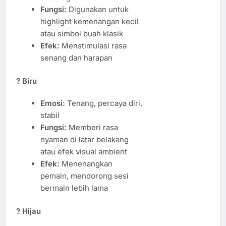
Fungsi:
Digunakan untuk
highlight kemenangan kecil
atau simbol buah klasik
Efek:
Menstimulasi rasa
senang dan harapan
? Biru
Emosi:
Tenang, percaya diri,
stabil
Fungsi:
Memberi rasa
nyaman di latar belakang
atau efek visual ambient
Efek:
Menenangkan
pemain, mendorong sesi
bermain lebih lama
? Hijau