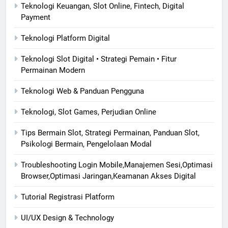
Teknologi Keuangan, Slot Online, Fintech, Digital
Payment
Teknologi Platform Digital
Teknologi Slot Digital • Strategi Pemain • Fitur
Permainan Modern
Teknologi Web & Panduan Pengguna
Teknologi, Slot Games, Perjudian Online
Tips Bermain Slot, Strategi Permainan, Panduan Slot,
Psikologi Bermain, Pengelolaan Modal
Troubleshooting Login Mobile,Manajemen Sesi,Optimasi
Browser,Optimasi Jaringan,Keamanan Akses Digital
Tutorial Registrasi Platform
UI/UX Design & Technology