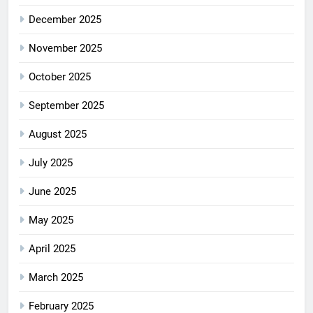
December 2025
November 2025
October 2025
September 2025
August 2025
July 2025
June 2025
May 2025
April 2025
March 2025
February 2025