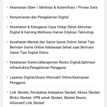
Keamanan Siber / Identitas & Autentikasi / Privasi Data
Kenyamanan dan Pengalaman Digital
Kesehatan & Kebugaran Gaya Hidup Sehat Aktivitas
Digital & Gaming Wellness Harian Edukasi Teknologi
Kesehatan Mental dan Game Game Online Sehat Tips
Bermain Game Online Kebiasaan Sehat saat Bermain
Game Tips Digital Detox
Ketahanan Sistem,Manajemen Risiko Digital,Optimasi
Infrastruktur,Pengalaman Pengguna
Layanan Digital,Akses Alternatif Online,Keamanan
Pengguna
Link Sbobet, Perubahan Kebijakan Sbobet, Akses Sbobet,
Blokir Sbobet, VPN untuk Sbobet, Sbobet Resmi,
Alternatif Link Sbobet