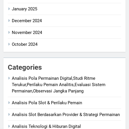
January 2025
December 2024
November 2024
October 2024
Categories
Analisis Pola Permainan Digital,Studi Ritme
Terukur,Perilaku Pemain Analitis,Evaluasi Sistem
Permainan,Observasi Jangka Panjang
Analisis Pola Slot & Perilaku Pemain
Analisis Slot Berdasarkan Provider & Strategi Permainan
Analisis Teknologi & Hiburan Digital