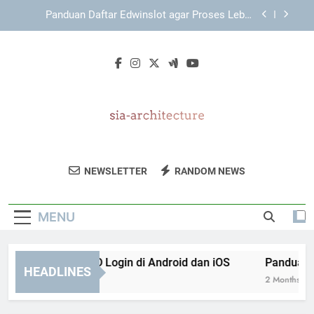
Skip
Cara Memahami Fungsi Kaya787 Link Alternatif
to
bagi Pengguna Baru
content
Cara Mengatasi Edwinslot Alternatif yang Sulit
Dibuka dengan Langkah Aman dan Terarah
Panduan Lebah4D Login di Android dan iOS
Panduan Daftar Edwinslot agar Proses Lebih
Efisien untuk Pengguna Baru
Cara Memahami Fungsi Kaya787 Link Alternatif
bagi Pengguna Baru
SIA Architecture
Jasa Desain Arsitektur Profesional Untuk
Cara Mengatasi Edwinslot Alternatif yang Sulit
NEWSLETTER
RANDOM NEWS
Dibuka dengan Langkah Aman dan Terarah
Proyek Bangunan Anda Dari SIA
Architecture. Kreativitas Dan Kualitas Dalam
MENU
Setiap Karya.
anduan Lebah4D Login di Android dan iOS
Panduan Dafta
HEADLINES
Months Ago
2 Months Ago