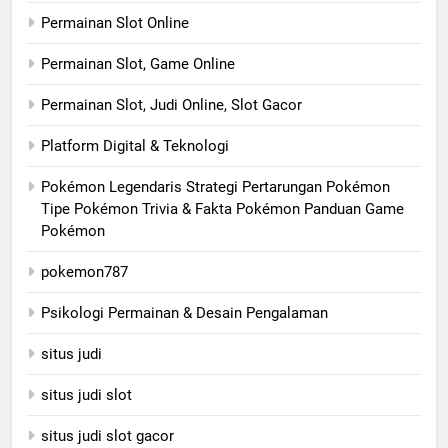
Permainan Slot Online
Permainan Slot, Game Online
Permainan Slot, Judi Online, Slot Gacor
Platform Digital & Teknologi
Pokémon Legendaris Strategi Pertarungan Pokémon
Tipe Pokémon Trivia & Fakta Pokémon Panduan Game
Pokémon
pokemon787
Psikologi Permainan & Desain Pengalaman
situs judi
situs judi slot
situs judi slot gacor