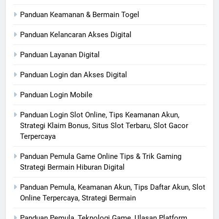
Panduan Keamanan & Bermain Togel
Panduan Kelancaran Akses Digital
Panduan Layanan Digital
Panduan Login dan Akses Digital
Panduan Login Mobile
Panduan Login Slot Online, Tips Keamanan Akun,
Strategi Klaim Bonus, Situs Slot Terbaru, Slot Gacor
Terpercaya
Panduan Pemula Game Online Tips & Trik Gaming
Strategi Bermain Hiburan Digital
Panduan Pemula, Keamanan Akun, Tips Daftar Akun, Slot
Online Terpercaya, Strategi Bermain
Panduan Pemula, Teknologi Game, Ulasan Platform