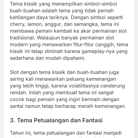
Tema klasik yang menampilkan simbol-simbol
buah-buahan adalah tema yang tidak pernah
kehilangan daya tariknya. Dengan simbol seperti
cherry, lemon, anggur, dan semangka, tema ini
membawa pemain kembali ke akar permainan slot
tradisional. Walaupun banyak permainan slot
modern yang menawarkan fitur-fitur canggih, tema
klasik ini tetap diminati karena gameplay-nya yang
sederhana dan mudah dipahami.
Slot dengan tema klasik dan buah-buahan juga
sering kali menawarkan peluang kemenangan
yang lebih tinggi, karena volatilitasnya cenderung
rendah. Inilah yang membuat tema ini sangat
cocok bagi pemain yang ingin bermain dengan
santai namun tetap berharap meraih kemenangan.
3. Tema Petualangan dan Fantasi
Tahun ini, tema petualangan dan fantasi menjadi