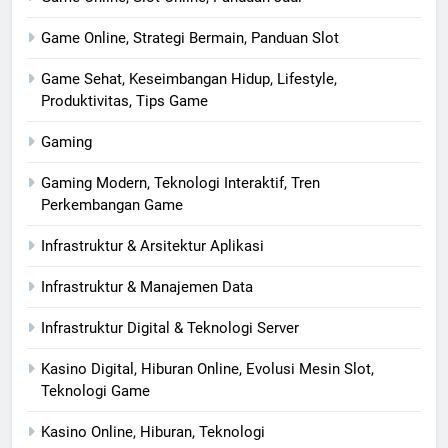
Game Online, Strategi Bermain, Panduan Slot
Game Sehat, Keseimbangan Hidup, Lifestyle,
Produktivitas, Tips Game
Gaming
Gaming Modern, Teknologi Interaktif, Tren
Perkembangan Game
Infrastruktur & Arsitektur Aplikasi
Infrastruktur & Manajemen Data
Infrastruktur Digital & Teknologi Server
Kasino Digital, Hiburan Online, Evolusi Mesin Slot,
Teknologi Game
Kasino Online, Hiburan, Teknologi