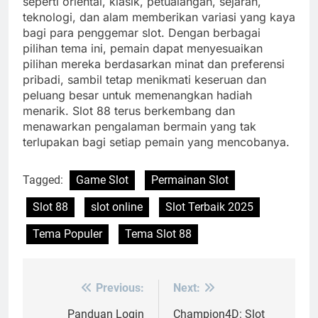
seperti oriental, klasik, petualangan, sejarah,
teknologi, dan alam memberikan variasi yang kaya
bagi para penggemar slot. Dengan berbagai
pilihan tema ini, pemain dapat menyesuaikan
pilihan mereka berdasarkan minat dan preferensi
pribadi, sambil tetap menikmati keseruan dan
peluang besar untuk memenangkan hadiah
menarik. Slot 88 terus berkembang dan
menawarkan pengalaman bermain yang tak
terlupakan bagi setiap pemain yang mencobanya.
Tagged:
Game Slot
Permainan Slot
Slot 88
slot online
Slot Terbaik 2025
Tema Populer
Tema Slot 88
Previous:
Next:
Post
navigation
Panduan Login
Champion4D: Slot