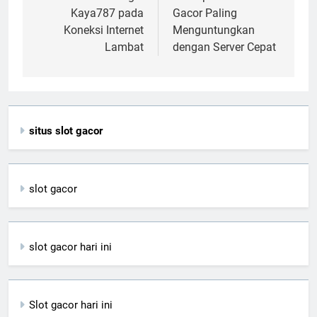
Kaya787 pada
Gacor Paling
Koneksi Internet
Menguntungkan
Lambat
dengan Server Cepat
situs slot gacor
slot gacor
slot gacor hari ini
Slot gacor hari ini