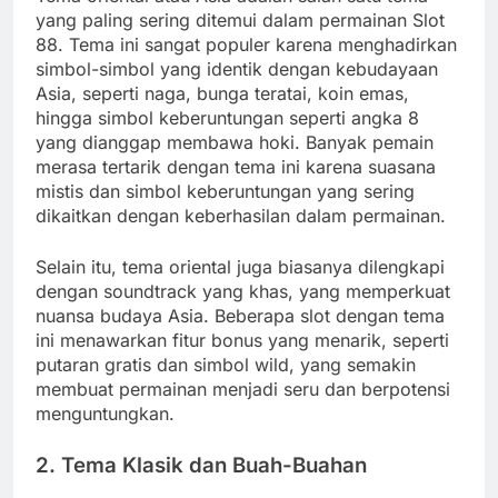
yang paling sering ditemui dalam permainan Slot
88. Tema ini sangat populer karena menghadirkan
simbol-simbol yang identik dengan kebudayaan
Asia, seperti naga, bunga teratai, koin emas,
hingga simbol keberuntungan seperti angka 8
yang dianggap membawa hoki. Banyak pemain
merasa tertarik dengan tema ini karena suasana
mistis dan simbol keberuntungan yang sering
dikaitkan dengan keberhasilan dalam permainan.
Selain itu, tema oriental juga biasanya dilengkapi
dengan soundtrack yang khas, yang memperkuat
nuansa budaya Asia. Beberapa slot dengan tema
ini menawarkan fitur bonus yang menarik, seperti
putaran gratis dan simbol wild, yang semakin
membuat permainan menjadi seru dan berpotensi
menguntungkan.
2. Tema Klasik dan Buah-Buahan