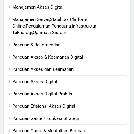
Manajemen Akses Digital
Manajemen Server,Stabilitas Platform
Online,Pengalaman Pengguna,Infrastruktur
Teknologi,Optimasi Sistem
Panduan & Rekomendasi
Panduan Akses & Keamanan Digital
Panduan Akses dan Keamanan
Panduan Akses Digital
Panduan Akses Digital Praktis
Panduan Efisiensi Akses Digital
Panduan Game / Edukasi Strategi
Panduan Game & Mentalitas Bermain