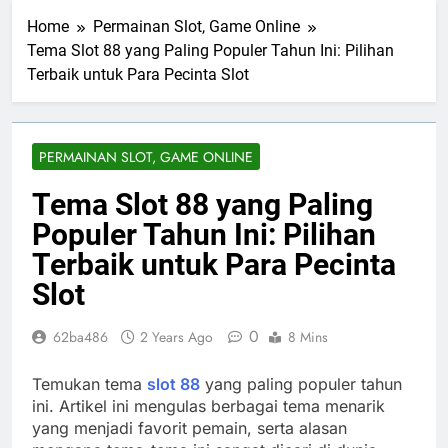
Home
Permainan Slot, Game Online
Tema Slot 88 yang Paling Populer Tahun Ini: Pilihan
Terbaik untuk Para Pecinta Slot
PERMAINAN SLOT, GAME ONLINE
Tema Slot 88 yang Paling
Populer Tahun Ini: Pilihan
Terbaik untuk Para Pecinta
Slot
0
62ba486
2 Years Ago
8 Mins
Temukan tema
slot 88
yang paling populer tahun
ini. Artikel ini mengulas berbagai tema menarik
yang menjadi favorit pemain, serta alasan