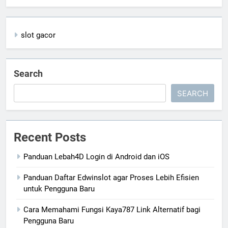
slot gacor
Search
SEARCH
Recent Posts
Panduan Lebah4D Login di Android dan iOS
Panduan Daftar Edwinslot agar Proses Lebih Efisien
untuk Pengguna Baru
Cara Memahami Fungsi Kaya787 Link Alternatif bagi
Pengguna Baru