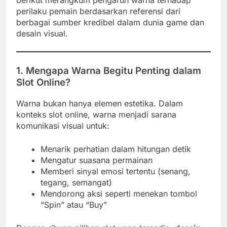
berikut merangkum pengaruh warna terhadap
perilaku pemain berdasarkan referensi dari
berbagai sumber kredibel dalam dunia game dan
desain visual.
1. Mengapa Warna Begitu Penting dalam
Slot Online?
Warna bukan hanya elemen estetika. Dalam
konteks slot online, warna menjadi sarana
komunikasi visual untuk:
Menarik perhatian dalam hitungan detik
Mengatur suasana permainan
Memberi sinyal emosi tertentu (senang,
tegang, semangat)
Mendorong aksi seperti menekan tombol
“Spin” atau “Buy”