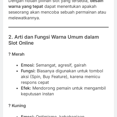
Dengan ribuan pilihan slot yang tersedia,
desain
warna yang tepat
dapat menentukan apakah
seseorang akan mencoba sebuah permainan atau
melewatkannya.
2. Arti dan Fungsi Warna Umum dalam
Slot Online
? Merah
Emosi:
Semangat, agresif, gairah
Fungsi:
Biasanya digunakan untuk tombol
aksi (Spin, Buy Feature), karena memicu
respons cepat
Efek:
Mendorong pemain untuk mengambil
keputusan instan
? Kuning
Emosi:
Optimisme, kebahagiaan