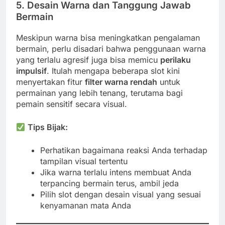
5. Desain Warna dan Tanggung Jawab
Bermain
Meskipun warna bisa meningkatkan pengalaman
bermain, perlu disadari bahwa penggunaan warna
yang terlalu agresif juga bisa memicu
perilaku
impulsif
. Itulah mengapa beberapa slot kini
menyertakan fitur
filter warna rendah
untuk
permainan yang lebih tenang, terutama bagi
pemain sensitif secara visual.
Tips Bijak:
Perhatikan bagaimana reaksi Anda terhadap
tampilan visual tertentu
Jika warna terlalu intens membuat Anda
terpancing bermain terus, ambil jeda
Pilih slot dengan desain visual yang sesuai
kenyamanan mata Anda