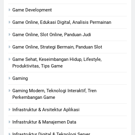
Game Development
Game Online, Edukasi Digital, Analisis Permainan
Game Online, Slot Online, Panduan Judi
Game Online, Strategi Bermain, Panduan Slot
Game Sehat, Keseimbangan Hidup, Lifestyle,
Produktivitas, Tips Game
Gaming
Gaming Modern, Teknologi Interaktif, Tren
Perkembangan Game
Infrastruktur & Arsitektur Aplikasi
Infrastruktur & Manajemen Data
Infrastruktur Digital & Teknologi Server