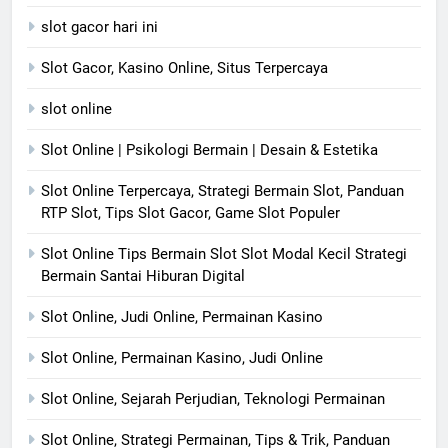
slot gacor hari ini
Slot Gacor, Kasino Online, Situs Terpercaya
slot online
Slot Online | Psikologi Bermain | Desain & Estetika
Slot Online Terpercaya, Strategi Bermain Slot, Panduan
RTP Slot, Tips Slot Gacor, Game Slot Populer
Slot Online Tips Bermain Slot Slot Modal Kecil Strategi
Bermain Santai Hiburan Digital
Slot Online, Judi Online, Permainan Kasino
Slot Online, Permainan Kasino, Judi Online
Slot Online, Sejarah Perjudian, Teknologi Permainan
Slot Online, Strategi Permainan, Tips & Trik, Panduan