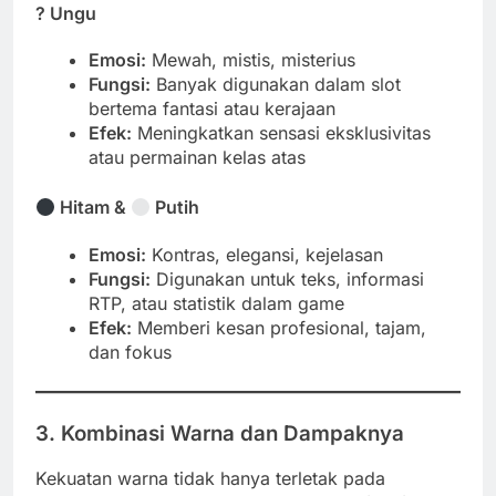
? Ungu
Emosi:
Mewah, mistis, misterius
Fungsi:
Banyak digunakan dalam slot
bertema fantasi atau kerajaan
Efek:
Meningkatkan sensasi eksklusivitas
atau permainan kelas atas
Hitam &
Putih
Emosi:
Kontras, elegansi, kejelasan
Fungsi:
Digunakan untuk teks, informasi
RTP, atau statistik dalam game
Efek:
Memberi kesan profesional, tajam,
dan fokus
3. Kombinasi Warna dan Dampaknya
Kekuatan warna tidak hanya terletak pada