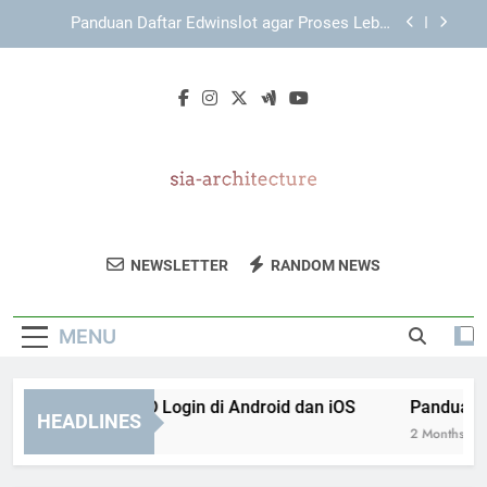
Skip
Cara Memahami Fungsi Kaya787 Link Alternatif
to
bagi Pengguna Baru
content
Cara Mengatasi Edwinslot Alternatif yang Sulit
Dibuka dengan Langkah Aman dan Terarah
Panduan Lebah4D Login di Android dan iOS
Panduan Daftar Edwinslot agar Proses Lebih
Efisien untuk Pengguna Baru
Cara Memahami Fungsi Kaya787 Link Alternatif
bagi Pengguna Baru
SIA Architecture
Jasa Desain Arsitektur Profesional Untuk
Cara Mengatasi Edwinslot Alternatif yang Sulit
NEWSLETTER
RANDOM NEWS
Dibuka dengan Langkah Aman dan Terarah
Proyek Bangunan Anda Dari SIA
Architecture. Kreativitas Dan Kualitas Dalam
MENU
Setiap Karya.
nduan Lebah4D Login di Android dan iOS
Panduan Dafta
HEADLINES
Months Ago
2 Months Ago