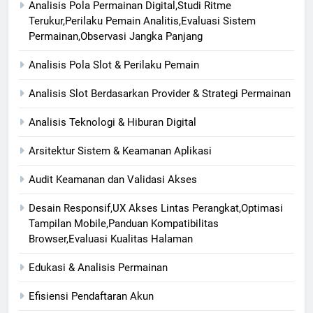
Analisis Pola Permainan Digital,Studi Ritme
Terukur,Perilaku Pemain Analitis,Evaluasi Sistem
Permainan,Observasi Jangka Panjang
Analisis Pola Slot & Perilaku Pemain
Analisis Slot Berdasarkan Provider & Strategi Permainan
Analisis Teknologi & Hiburan Digital
Arsitektur Sistem & Keamanan Aplikasi
Audit Keamanan dan Validasi Akses
Desain Responsif,UX Akses Lintas Perangkat,Optimasi
Tampilan Mobile,Panduan Kompatibilitas
Browser,Evaluasi Kualitas Halaman
Edukasi & Analisis Permainan
Efisiensi Pendaftaran Akun