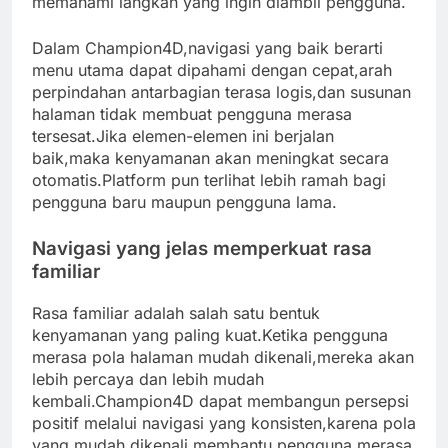
memahami langkah yang ingin diambil pengguna.
Dalam Champion4D,navigasi yang baik berarti
menu utama dapat dipahami dengan cepat,arah
perpindahan antarbagian terasa logis,dan susunan
halaman tidak membuat pengguna merasa
tersesat.Jika elemen-elemen ini berjalan
baik,maka kenyamanan akan meningkat secara
otomatis.Platform pun terlihat lebih ramah bagi
pengguna baru maupun pengguna lama.
Navigasi yang jelas memperkuat rasa
familiar
Rasa familiar adalah salah satu bentuk
kenyamanan yang paling kuat.Ketika pengguna
merasa pola halaman mudah dikenali,mereka akan
lebih percaya dan lebih mudah
kembali.Champion4D dapat membangun persepsi
positif melalui navigasi yang konsisten,karena pola
yang mudah dikenali membantu pengguna merasa