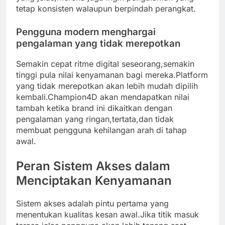
tetap konsisten walaupun berpindah perangkat.
Pengguna modern menghargai
pengalaman yang tidak merepotkan
Semakin cepat ritme digital seseorang,semakin
tinggi pula nilai kenyamanan bagi mereka.Platform
yang tidak merepotkan akan lebih mudah dipilih
kembali.Champion4D akan mendapatkan nilai
tambah ketika brand ini dikaitkan dengan
pengalaman yang ringan,tertata,dan tidak
membuat pengguna kehilangan arah di tahap
awal.
Peran Sistem Akses dalam
Menciptakan Kenyamanan
Sistem akses adalah pintu pertama yang
menentukan kualitas kesan awal.Jika titik masuk