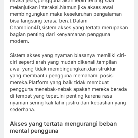
terasa jelas,pengguna akan lebih tenang saat
melanjutkan interaksi.Namun jika akses awal
membingungkan,maka keseluruhan pengalaman
bisa langsung terasa berat.Dalam
Champion4D,sistem akses yang tertata merupakan
bagian penting dari kenyamanan pengguna
modern.
Sistem akses yang nyaman biasanya memiliki ciri-
ciri seperti arah yang mudah dikenali,tampilan
awal yang tidak membingungkan,dan struktur
yang membantu pengguna memahami posisi
mereka.Platform yang baik tidak membuat
pengguna menebak-nebak apakah mereka berada
di tempat yang tepat.Ini penting karena rasa
nyaman sering kali lahir justru dari kepastian yang
sederhana.
Akses yang tertata mengurangi beban
mental pengguna