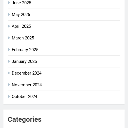
June 2025
May 2025
April 2025
March 2025
February 2025
January 2025
December 2024
November 2024
October 2024
Categories