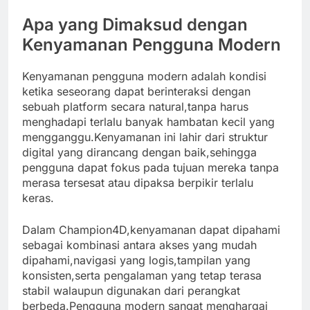
Apa yang Dimaksud dengan
Kenyamanan Pengguna Modern
Kenyamanan pengguna modern adalah kondisi
ketika seseorang dapat berinteraksi dengan
sebuah platform secara natural,tanpa harus
menghadapi terlalu banyak hambatan kecil yang
mengganggu.Kenyamanan ini lahir dari struktur
digital yang dirancang dengan baik,sehingga
pengguna dapat fokus pada tujuan mereka tanpa
merasa tersesat atau dipaksa berpikir terlalu
keras.
Dalam Champion4D,kenyamanan dapat dipahami
sebagai kombinasi antara akses yang mudah
dipahami,navigasi yang logis,tampilan yang
konsisten,serta pengalaman yang tetap terasa
stabil walaupun digunakan dari perangkat
berbeda.Pengguna modern sangat menghargai