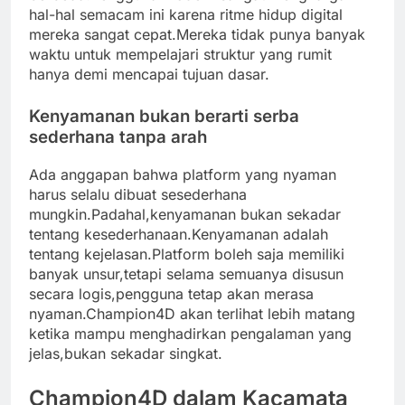
hal-hal semacam ini karena ritme hidup digital
mereka sangat cepat.Mereka tidak punya banyak
waktu untuk mempelajari struktur yang rumit
hanya demi mencapai tujuan dasar.
Kenyamanan bukan berarti serba
sederhana tanpa arah
Ada anggapan bahwa platform yang nyaman
harus selalu dibuat sesederhana
mungkin.Padahal,kenyamanan bukan sekadar
tentang kesederhanaan.Kenyamanan adalah
tentang kejelasan.Platform boleh saja memiliki
banyak unsur,tetapi selama semuanya disusun
secara logis,pengguna tetap akan merasa
nyaman.Champion4D akan terlihat lebih matang
ketika mampu menghadirkan pengalaman yang
jelas,bukan sekadar singkat.
Champion4D dalam Kacamata