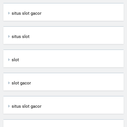
situs slot gacor
situs slot
slot
slot gacor
situs slot gacor