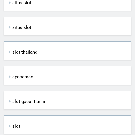
situs slot
situs slot
slot thailand
spaceman
slot gacor hari ini
slot