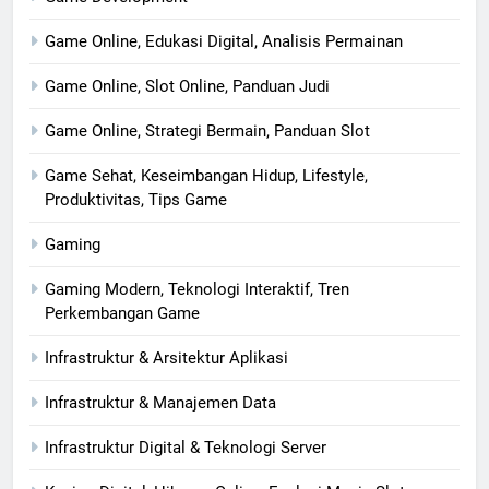
Game Online, Edukasi Digital, Analisis Permainan
Game Online, Slot Online, Panduan Judi
Game Online, Strategi Bermain, Panduan Slot
Game Sehat, Keseimbangan Hidup, Lifestyle,
Produktivitas, Tips Game
Gaming
Gaming Modern, Teknologi Interaktif, Tren
Perkembangan Game
Infrastruktur & Arsitektur Aplikasi
Infrastruktur & Manajemen Data
Infrastruktur Digital & Teknologi Server