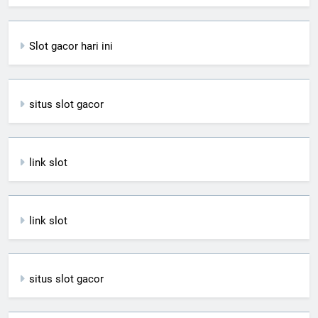
Slot gacor hari ini
situs slot gacor
link slot
link slot
situs slot gacor