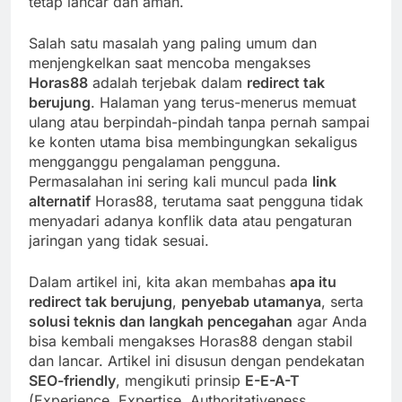
tetap lancar dan aman.
Salah satu masalah yang paling umum dan
menjengkelkan saat mencoba mengakses
Horas88
adalah terjebak dalam
redirect tak
berujung
. Halaman yang terus-menerus memuat
ulang atau berpindah-pindah tanpa pernah sampai
ke konten utama bisa membingungkan sekaligus
mengganggu pengalaman pengguna.
Permasalahan ini sering kali muncul pada
link
alternatif
Horas88, terutama saat pengguna tidak
menyadari adanya konflik data atau pengaturan
jaringan yang tidak sesuai.
Dalam artikel ini, kita akan membahas
apa itu
redirect tak berujung
,
penyebab utamanya
, serta
solusi teknis dan langkah pencegahan
agar Anda
bisa kembali mengakses Horas88 dengan stabil
dan lancar. Artikel ini disusun dengan pendekatan
SEO-friendly
, mengikuti prinsip
E-E-A-T
(Experience, Expertise, Authoritativeness,