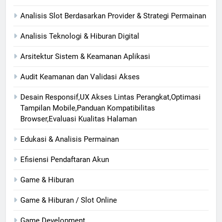
Analisis Slot Berdasarkan Provider & Strategi Permainan
Analisis Teknologi & Hiburan Digital
Arsitektur Sistem & Keamanan Aplikasi
Audit Keamanan dan Validasi Akses
Desain Responsif,UX Akses Lintas Perangkat,Optimasi
Tampilan Mobile,Panduan Kompatibilitas
Browser,Evaluasi Kualitas Halaman
Edukasi & Analisis Permainan
Efisiensi Pendaftaran Akun
Game & Hiburan
Game & Hiburan / Slot Online
Game Development