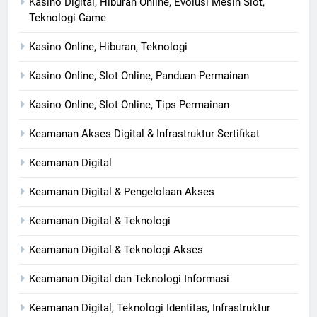
Kasino Digital, Hiburan Online, Evolusi Mesin Slot,
Teknologi Game
Kasino Online, Hiburan, Teknologi
Kasino Online, Slot Online, Panduan Permainan
Kasino Online, Slot Online, Tips Permainan
Keamanan Akses Digital & Infrastruktur Sertifikat
Keamanan Digital
Keamanan Digital & Pengelolaan Akses
Keamanan Digital & Teknologi
Keamanan Digital & Teknologi Akses
Keamanan Digital dan Teknologi Informasi
Keamanan Digital, Teknologi Identitas, Infrastruktur