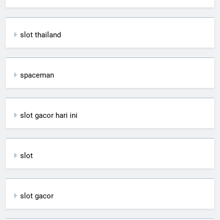
slot thailand
spaceman
slot gacor hari ini
slot
slot gacor