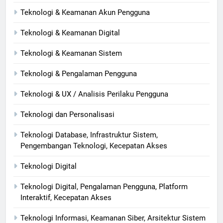
Teknologi & Keamanan Akun Pengguna
Teknologi & Keamanan Digital
Teknologi & Keamanan Sistem
Teknologi & Pengalaman Pengguna
Teknologi & UX / Analisis Perilaku Pengguna
Teknologi dan Personalisasi
Teknologi Database, Infrastruktur Sistem,
Pengembangan Teknologi, Kecepatan Akses
Teknologi Digital
Teknologi Digital, Pengalaman Pengguna, Platform
Interaktif, Kecepatan Akses
Teknologi Informasi, Keamanan Siber, Arsitektur Sistem