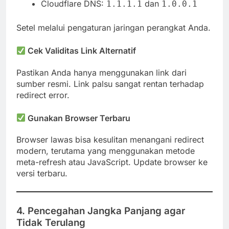
Cloudflare DNS:
dan
1.1.1.1
1.0.0.1
Setel melalui pengaturan jaringan perangkat Anda.
Cek Validitas Link Alternatif
Pastikan Anda hanya menggunakan link dari
sumber resmi. Link palsu sangat rentan terhadap
redirect error.
Gunakan Browser Terbaru
Browser lawas bisa kesulitan menangani redirect
modern, terutama yang menggunakan metode
meta-refresh atau JavaScript. Update browser ke
versi terbaru.
4. Pencegahan Jangka Panjang agar
Tidak Terulang