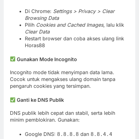
Di Chrome:
Settings > Privacy > Clear
Browsing Data
Pilih
Cookies and Cached Images
, lalu klik
Clear Data
Restart browser dan coba akses ulang link
Horas88
Gunakan Mode Incognito
Incognito mode tidak menyimpan data lama.
Cocok untuk mengakses ulang domain tanpa
pengaruh cookies yang tersimpan.
Ganti ke DNS Publik
DNS publik lebih cepat dan stabil, serta lebih
minim pemblokiran. Gunakan:
Google DNS:
dan
8.8.8.8
8.8.4.4