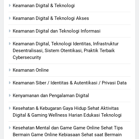
Keamanan Digital & Teknologi
Keamanan Digital & Teknologi Akses
Keamanan Digital dan Teknologi Informasi
Keamanan Digital, Teknologi Identitas, Infrastruktur
Desentralisasi, Sistem Otentikasi, Praktik Terbaik
Cybersecurity
Keamanan Online
Keamanan Siber / Identitas & Autentikasi / Privasi Data
Kenyamanan dan Pengalaman Digital
Kesehatan & Kebugaran Gaya Hidup Sehat Aktivitas
Digital & Gaming Wellness Harian Edukasi Teknologi
Kesehatan Mental dan Game Game Online Sehat Tips
Bermain Game Online Kebiasaan Sehat saat Bermain