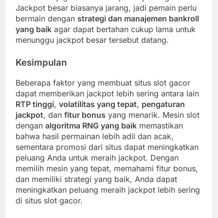
Jackpot besar biasanya jarang, jadi pemain perlu
bermain dengan
strategi dan manajemen bankroll
yang baik
agar dapat bertahan cukup lama untuk
menunggu jackpot besar tersebut datang.
Kesimpulan
Beberapa faktor yang membuat situs slot gacor
dapat memberikan jackpot lebih sering antara lain
RTP tinggi
,
volatilitas yang tepat
,
pengaturan
jackpot
, dan
fitur bonus
yang menarik. Mesin slot
dengan
algoritma RNG yang baik
memastikan
bahwa hasil permainan lebih adil dan acak,
sementara promosi dari situs dapat meningkatkan
peluang Anda untuk meraih jackpot. Dengan
memilih mesin yang tepat, memahami fitur bonus,
dan memiliki strategi yang baik, Anda dapat
meningkatkan peluang meraih jackpot lebih sering
di situs slot gacor.