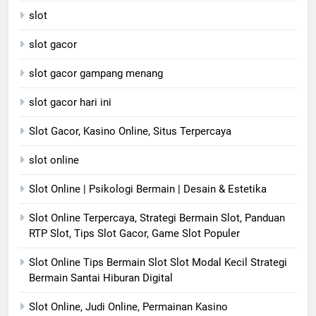
slot
slot gacor
slot gacor gampang menang
slot gacor hari ini
Slot Gacor, Kasino Online, Situs Terpercaya
slot online
Slot Online | Psikologi Bermain | Desain & Estetika
Slot Online Terpercaya, Strategi Bermain Slot, Panduan
RTP Slot, Tips Slot Gacor, Game Slot Populer
Slot Online Tips Bermain Slot Slot Modal Kecil Strategi
Bermain Santai Hiburan Digital
Slot Online, Judi Online, Permainan Kasino