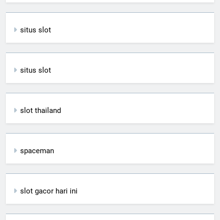
situs slot
situs slot
slot thailand
spaceman
slot gacor hari ini