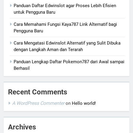
Panduan Daftar Edwinslot agar Proses Lebih Efisien
untuk Pengguna Baru
Cara Memahami Fungsi Kaya787 Link Alternatif bagi
Pengguna Baru
Cara Mengatasi Edwinslot Alternatif yang Sulit Dibuka
dengan Langkah Aman dan Terarah
Panduan Lengkap Daftar Pokemon787 dari Awal sampai
Berhasil
Recent Comments
A WordPress Commenter
on
Hello world!
Archives