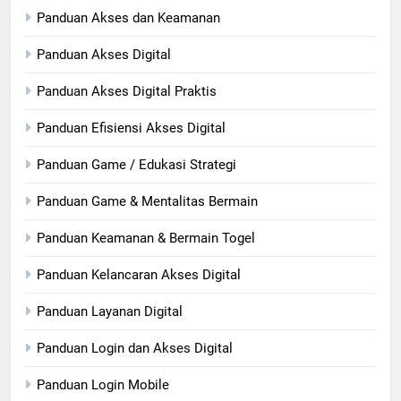
Panduan Akses dan Keamanan
Panduan Akses Digital
Panduan Akses Digital Praktis
Panduan Efisiensi Akses Digital
Panduan Game / Edukasi Strategi
Panduan Game & Mentalitas Bermain
Panduan Keamanan & Bermain Togel
Panduan Kelancaran Akses Digital
Panduan Layanan Digital
Panduan Login dan Akses Digital
Panduan Login Mobile