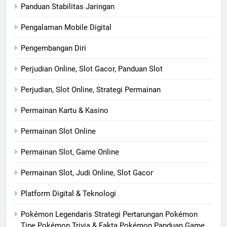
Panduan Stabilitas Jaringan
Pengalaman Mobile Digital
Pengembangan Diri
Perjudian Online, Slot Gacor, Panduan Slot
Perjudian, Slot Online, Strategi Permainan
Permainan Kartu & Kasino
Permainan Slot Online
Permainan Slot, Game Online
Permainan Slot, Judi Online, Slot Gacor
Platform Digital & Teknologi
Pokémon Legendaris Strategi Pertarungan Pokémon
Tipe Pokémon Trivia & Fakta Pokémon Panduan Game