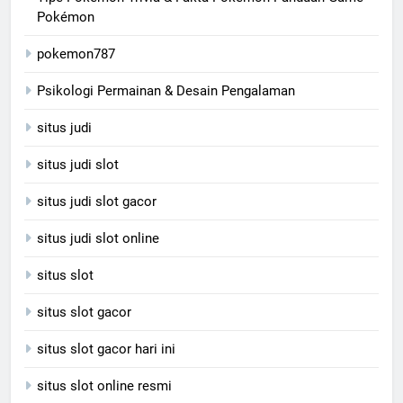
Pokémon
pokemon787
Psikologi Permainan & Desain Pengalaman
situs judi
situs judi slot
situs judi slot gacor
situs judi slot online
situs slot
situs slot gacor
situs slot gacor hari ini
situs slot online resmi