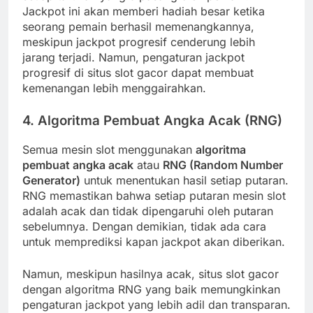
Jackpot ini akan memberi hadiah besar ketika
seorang pemain berhasil memenangkannya,
meskipun jackpot progresif cenderung lebih
jarang terjadi. Namun, pengaturan jackpot
progresif di situs slot gacor dapat membuat
kemenangan lebih menggairahkan.
4.
Algoritma Pembuat Angka Acak (RNG)
Semua mesin slot menggunakan
algoritma
pembuat angka acak
atau
RNG (Random Number
Generator)
untuk menentukan hasil setiap putaran.
RNG memastikan bahwa setiap putaran mesin slot
adalah acak dan tidak dipengaruhi oleh putaran
sebelumnya. Dengan demikian, tidak ada cara
untuk memprediksi kapan jackpot akan diberikan.
Namun, meskipun hasilnya acak, situs slot gacor
dengan algoritma RNG yang baik memungkinkan
pengaturan jackpot yang lebih adil dan transparan.