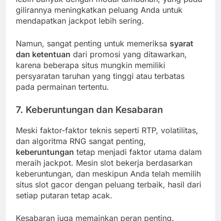
gilirannya meningkatkan peluang Anda untuk
mendapatkan jackpot lebih sering.
Namun, sangat penting untuk memeriksa
syarat
dan ketentuan
dari promosi yang ditawarkan,
karena beberapa situs mungkin memiliki
persyaratan taruhan yang tinggi atau terbatas
pada permainan tertentu.
7.
Keberuntungan dan Kesabaran
Meski faktor-faktor teknis seperti RTP, volatilitas,
dan algoritma RNG sangat penting,
keberuntungan
tetap menjadi faktor utama dalam
meraih jackpot. Mesin slot bekerja berdasarkan
keberuntungan, dan meskipun Anda telah memilih
situs slot gacor dengan peluang terbaik, hasil dari
setiap putaran tetap acak.
Kesabaran juga memainkan peran penting.