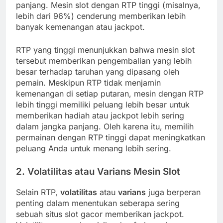
panjang. Mesin slot dengan RTP tinggi (misalnya,
lebih dari 96%) cenderung memberikan lebih
banyak kemenangan atau jackpot.
RTP yang tinggi menunjukkan bahwa mesin slot
tersebut memberikan pengembalian yang lebih
besar terhadap taruhan yang dipasang oleh
pemain. Meskipun RTP tidak menjamin
kemenangan di setiap putaran, mesin dengan RTP
lebih tinggi memiliki peluang lebih besar untuk
memberikan hadiah atau jackpot lebih sering
dalam jangka panjang. Oleh karena itu, memilih
permainan dengan RTP tinggi dapat meningkatkan
peluang Anda untuk menang lebih sering.
2.
Volatilitas atau Varians Mesin Slot
Selain RTP,
volatilitas
atau
varians
juga berperan
penting dalam menentukan seberapa sering
sebuah situs slot gacor memberikan jackpot.