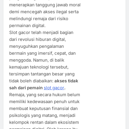
menerapkan tanggung jawab moral
demi mencegah akses ilegal serta
melindungi remaja dari risiko
permainan digital.
Slot gacor telah menjadi bagian
dari revolusi hiburan digital,
menyuguhkan pengalaman
bermain yang imersif, cepat, dan
menggoda. Namun, di balik
kemajuan teknologi tersebut,
tersimpan tantangan besar yang
tidak boleh diabaikan:
akses tidak
sah dari pemain
slot gacor
.
Remaja, yang secara hukum belum
memiliki kedewasaan penuh untuk
membuat keputusan finansial dan
psikologis yang matang, menjadi
kelompok rentan dalam ekosistem