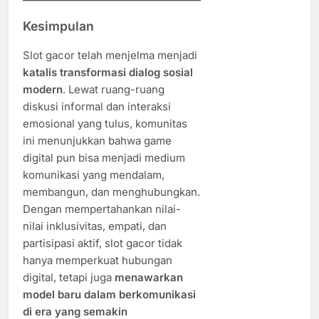
Kesimpulan
Slot gacor telah menjelma menjadi
katalis transformasi dialog sosial
modern
. Lewat ruang-ruang
diskusi informal dan interaksi
emosional yang tulus, komunitas
ini menunjukkan bahwa game
digital pun bisa menjadi medium
komunikasi yang mendalam,
membangun, dan menghubungkan.
Dengan mempertahankan nilai-
nilai inklusivitas, empati, dan
partisipasi aktif, slot gacor tidak
hanya memperkuat hubungan
digital, tetapi juga
menawarkan
model baru dalam berkomunikasi
di era yang semakin