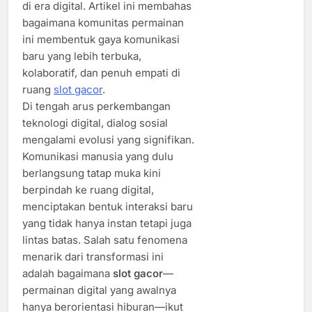
di era digital. Artikel ini membahas
bagaimana komunitas permainan
ini membentuk gaya komunikasi
baru yang lebih terbuka,
kolaboratif, dan penuh empati di
ruang
slot gacor
.
Di tengah arus perkembangan
teknologi digital, dialog sosial
mengalami evolusi yang signifikan.
Komunikasi manusia yang dulu
berlangsung tatap muka kini
berpindah ke ruang digital,
menciptakan bentuk interaksi baru
yang tidak hanya instan tetapi juga
lintas batas. Salah satu fenomena
menarik dari transformasi ini
adalah bagaimana
slot gacor
—
permainan digital yang awalnya
hanya berorientasi hiburan—ikut