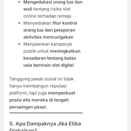
Mengedukasi orang tua dan
wali
tentang risiko slot
online terhadap remaja
Menyediakan
fitur kontrol
orang tua dan pelaporan
aktivitas mencurigakan
Menjalankan kampanye
publik untuk
meningkatkan
kesadaran tentang batas
usia bermain slot digital
Tanggung jawab sosial ini tidak
hanya membangun reputasi
platform, tapi juga
memperkuat
posisi etis mereka di tengah
persaingan pasar.
5. Apa Dampaknya Jika Etika
Diabaikan?