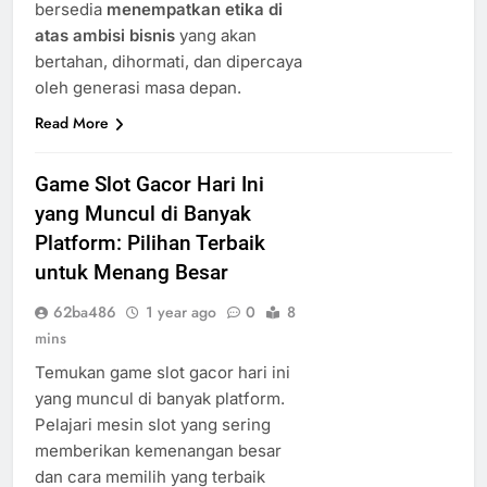
bersedia
menempatkan etika di
atas ambisi bisnis
yang akan
bertahan, dihormati, dan dipercaya
oleh generasi masa depan.
Read More
Game Slot Gacor Hari Ini
yang Muncul di Banyak
Platform: Pilihan Terbaik
untuk Menang Besar
62ba486
1 year ago
0
8
mins
Temukan game slot gacor hari ini
yang muncul di banyak platform.
Pelajari mesin slot yang sering
memberikan kemenangan besar
dan cara memilih yang terbaik