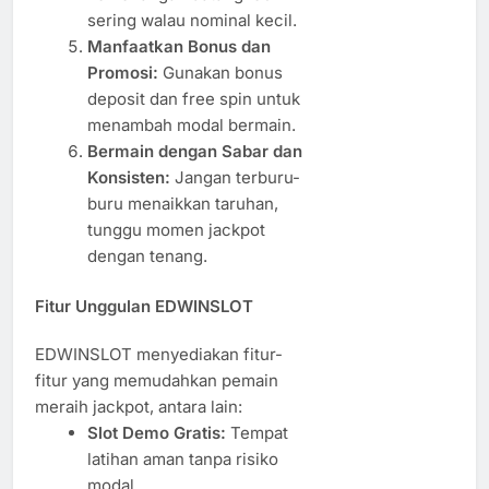
sering walau nominal kecil.
Manfaatkan Bonus dan
Promosi:
Gunakan bonus
deposit dan free spin untuk
menambah modal bermain.
Bermain dengan Sabar dan
Konsisten:
Jangan terburu-
buru menaikkan taruhan,
tunggu momen jackpot
dengan tenang.
Fitur Unggulan EDWINSLOT
EDWINSLOT menyediakan fitur-
fitur yang memudahkan pemain
meraih jackpot, antara lain:
Slot Demo Gratis:
Tempat
latihan aman tanpa risiko
modal.