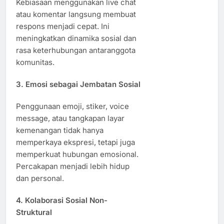
Kebiasaan menggunakan live chat
atau komentar langsung membuat
respons menjadi cepat. Ini
meningkatkan dinamika sosial dan
rasa keterhubungan antaranggota
komunitas.
3.
Emosi sebagai Jembatan Sosial
Penggunaan emoji, stiker, voice
message, atau tangkapan layar
kemenangan tidak hanya
memperkaya ekspresi, tetapi juga
memperkuat hubungan emosional.
Percakapan menjadi lebih hidup
dan personal.
4.
Kolaborasi Sosial Non-
Struktural