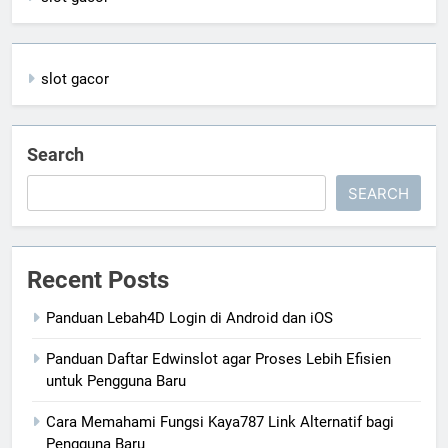
slot gacor
Search
SEARCH
Recent Posts
Panduan Lebah4D Login di Android dan iOS
Panduan Daftar Edwinslot agar Proses Lebih Efisien
untuk Pengguna Baru
Cara Memahami Fungsi Kaya787 Link Alternatif bagi
Pengguna Baru