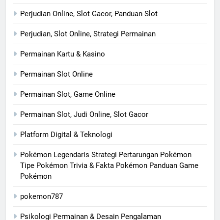
Perjudian Online, Slot Gacor, Panduan Slot
Perjudian, Slot Online, Strategi Permainan
Permainan Kartu & Kasino
Permainan Slot Online
Permainan Slot, Game Online
Permainan Slot, Judi Online, Slot Gacor
Platform Digital & Teknologi
Pokémon Legendaris Strategi Pertarungan Pokémon
Tipe Pokémon Trivia & Fakta Pokémon Panduan Game
Pokémon
pokemon787
Psikologi Permainan & Desain Pengalaman