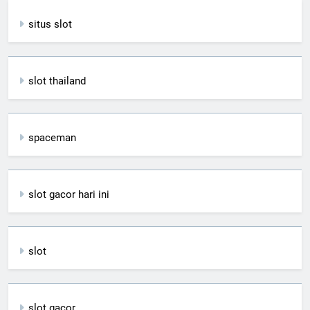
situs slot
slot thailand
spaceman
slot gacor hari ini
slot
slot gacor