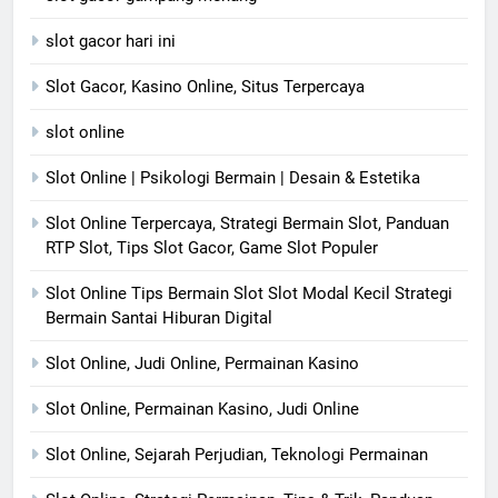
slot gacor hari ini
Slot Gacor, Kasino Online, Situs Terpercaya
slot online
Slot Online | Psikologi Bermain | Desain & Estetika
Slot Online Terpercaya, Strategi Bermain Slot, Panduan
RTP Slot, Tips Slot Gacor, Game Slot Populer
Slot Online Tips Bermain Slot Slot Modal Kecil Strategi
Bermain Santai Hiburan Digital
Slot Online, Judi Online, Permainan Kasino
Slot Online, Permainan Kasino, Judi Online
Slot Online, Sejarah Perjudian, Teknologi Permainan