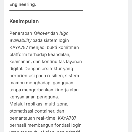
Engineering
.
Kesimpulan
Penerapan
failover
dan
high
availability
pada sistem login
KAYA787 menjadi bukti komitmen
platform terhadap keandalan,
keamanan, dan kontinuitas layanan
digital. Dengan arsitektur yang
berorientasi pada resilien, sistem
mampu menghadapi gangguan
tanpa mengorbankan kinerja atau
kenyamanan pengguna.
Melalui replikasi multi-zona,
otomatisasi container, dan
pemantauan real-time, KAYA787
berhasil membangun fondasi login