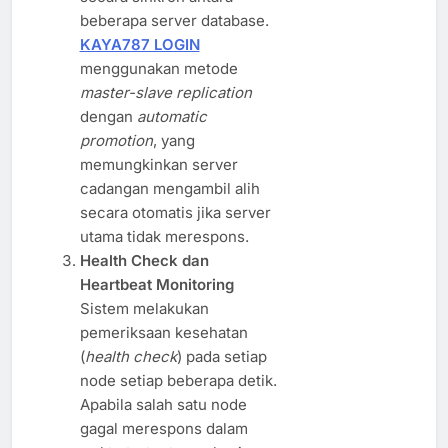
beberapa server database.
KAYA787 LOGIN
menggunakan metode
master-slave replication
dengan
automatic
promotion
, yang
memungkinkan server
cadangan mengambil alih
secara otomatis jika server
utama tidak merespons.
Health Check dan
Heartbeat Monitoring
Sistem melakukan
pemeriksaan kesehatan
(
health check
) pada setiap
node setiap beberapa detik.
Apabila salah satu node
gagal merespons dalam