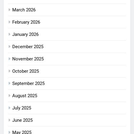
March 2026
February 2026
January 2026
December 2025
November 2025
October 2025
September 2025
August 2025
July 2025
June 2025
May 2025