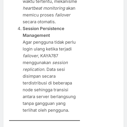
waktu tertentu, mekanisme
heartbeat monitoring
akan
memicu proses
failover
secara otomatis.
Session Persistence
Management
Agar pengguna tidak perlu
login ulang ketika terjadi
failover
, KAYA787
menggunakan
session
replication
. Data sesi
disimpan secara
terdistribusi di beberapa
node sehingga transisi
antara server berlangsung
tanpa gangguan yang
terlihat oleh pengguna.