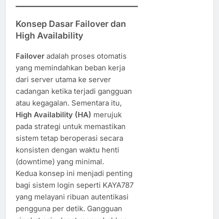
Konsep Dasar Failover dan
High Availability
Failover
adalah proses otomatis
yang memindahkan beban kerja
dari server utama ke server
cadangan ketika terjadi gangguan
atau kegagalan. Sementara itu,
High Availability (HA)
merujuk
pada strategi untuk memastikan
sistem tetap beroperasi secara
konsisten dengan waktu henti
(downtime) yang minimal.
Kedua konsep ini menjadi penting
bagi sistem login seperti KAYA787
yang melayani ribuan autentikasi
pengguna per detik. Gangguan