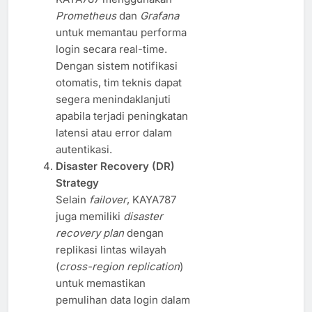
Prometheus
dan
Grafana
untuk memantau performa
login secara real-time.
Dengan sistem notifikasi
otomatis, tim teknis dapat
segera menindaklanjuti
apabila terjadi peningkatan
latensi atau error dalam
autentikasi.
Disaster Recovery (DR)
Strategy
Selain
failover
, KAYA787
juga memiliki
disaster
recovery plan
dengan
replikasi lintas wilayah
(
cross-region replication
)
untuk memastikan
pemulihan data login dalam