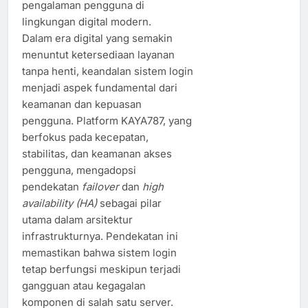
pengalaman pengguna di
lingkungan digital modern.
Dalam era digital yang semakin
menuntut ketersediaan layanan
tanpa henti, keandalan sistem login
menjadi aspek fundamental dari
keamanan dan kepuasan
pengguna. Platform KAYA787, yang
berfokus pada kecepatan,
stabilitas, dan keamanan akses
pengguna, mengadopsi
pendekatan
failover
dan
high
availability (HA)
sebagai pilar
utama dalam arsitektur
infrastrukturnya. Pendekatan ini
memastikan bahwa sistem login
tetap berfungsi meskipun terjadi
gangguan atau kegagalan
komponen di salah satu server.