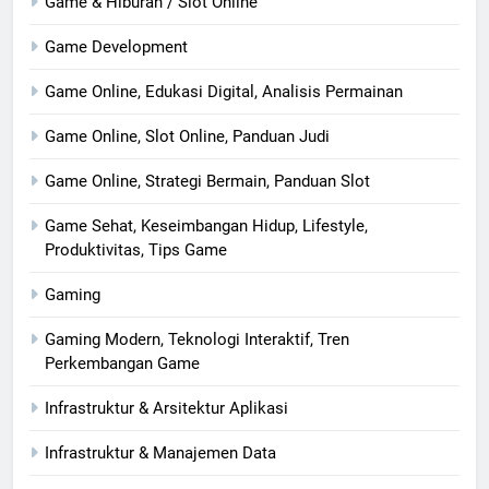
Game & Hiburan / Slot Online
Game Development
Game Online, Edukasi Digital, Analisis Permainan
Game Online, Slot Online, Panduan Judi
Game Online, Strategi Bermain, Panduan Slot
Game Sehat, Keseimbangan Hidup, Lifestyle,
Produktivitas, Tips Game
Gaming
Gaming Modern, Teknologi Interaktif, Tren
Perkembangan Game
Infrastruktur & Arsitektur Aplikasi
Infrastruktur & Manajemen Data