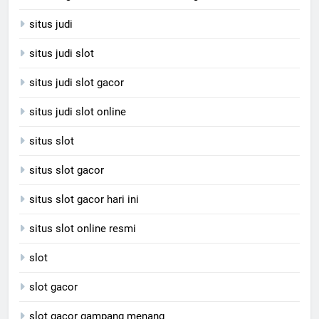
situs judi
situs judi slot
situs judi slot gacor
situs judi slot online
situs slot
situs slot gacor
situs slot gacor hari ini
situs slot online resmi
slot
slot gacor
slot gacor gampang menang