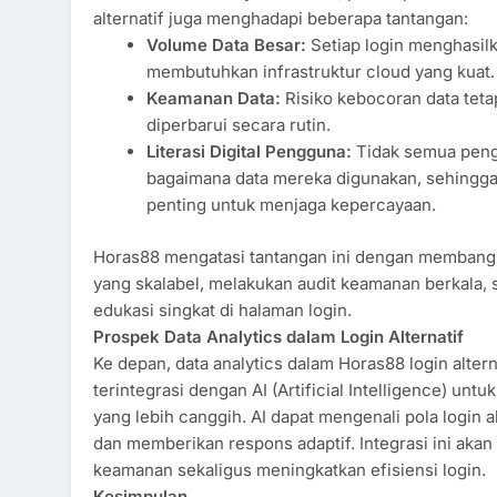
alternatif juga menghadapi beberapa tantangan:
Volume Data Besar:
Setiap login menghasilk
membutuhkan infrastruktur cloud yang kuat.
Keamanan Data:
Risiko kebocoran data tetap
diperbarui secara rutin.
Literasi Digital Pengguna:
Tidak semua pen
bagaimana data mereka digunakan, sehingga
penting untuk menjaga kepercayaan.
Horas88 mengatasi tantangan ini dengan membangu
yang skalabel, melakukan audit keamanan berkala,
edukasi singkat di halaman login.
Prospek Data Analytics dalam Login Alternatif
Ke depan, data analytics dalam Horas88 login altern
terintegrasi dengan AI (Artificial Intelligence) untuk
yang lebih canggih. AI dapat mengenali pola login 
dan memberikan respons adaptif. Integrasi ini ak
keamanan sekaligus meningkatkan efisiensi login.
Kesimpulan