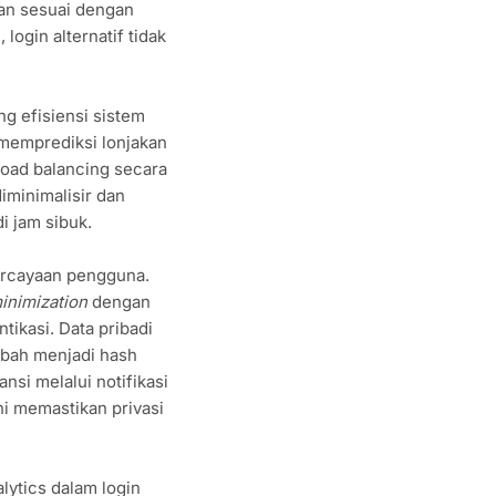
dan sesuai dengan
login alternatif tidak
g efisiensi sistem
 memprediksi lonjakan
 load balancing secara
iminimalisir dan
i jam sibuk.
percayaan pengguna.
inimization
dengan
ikasi. Data pribadi
ubah menjadi hash
ansi melalui notifikasi
ni memastikan privasi
lytics dalam login