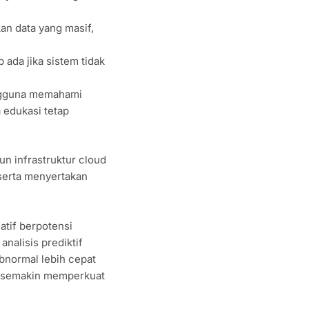
an data yang masif,
 ada jika sistem tidak
gguna memahami
 edukasi tetap
n infrastruktur cloud
 serta menyertakan
atif berpotensi
 analisis prediktif
abnormal lebih cepat
an semakin memperkuat