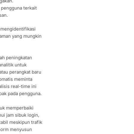
igakan.
 pengguna terkait
san.
 mengidentifikasi
caman yang mungkin
lah peningkatan
nalitik untuk
 atau perangkat baru
tomatis meminta
isis real-time ini
pak pada pengguna.
ntuk memperbaiki
i jam sibuk login,
abil meskipun trafik
atform menyusun