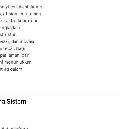
nalytics adalah kunci
 efisien, dan ramah
knis, dan keamanan,
ningkatkan
truktur.
ivasi, dan inovasi
n tepat. Bagi
epat, aman, dan
 ini menunjukkan
nting dalam
na Sistem
 oleh platform