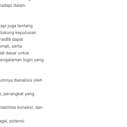
ihadapi dalam
tapi juga tentang
ndukung keputusan
ras88 dapat
mali, serta
adi dasar untuk
engalaman login yang
umnya dianalisis oleh
n, perangkat yang
tabilitas koneksi, dan
gal, potensi