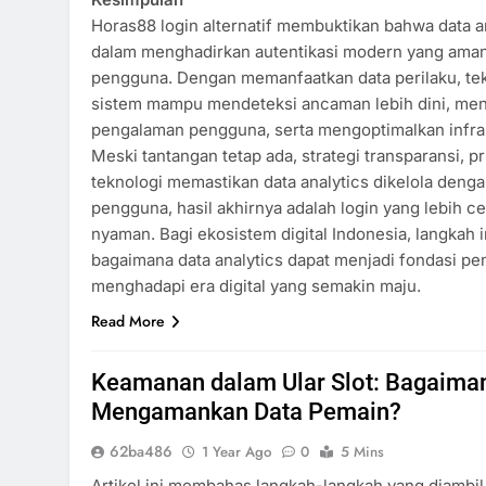
Horas88 login alternatif membuktikan bahwa data a
dalam menghadirkan autentikasi modern yang aman,
pengguna. Dengan memanfaatkan data perilaku, te
sistem mampu mendeteksi ancaman lebih dini, me
pengalaman pengguna, serta mengoptimalkan infras
Meski tantangan tetap ada, strategi transparansi, pr
teknologi memastikan data analytics dikelola denga
pengguna, hasil akhirnya adalah login yang lebih c
nyaman. Bagi ekosistem digital Indonesia, langkah
bagaimana data analytics dapat menjadi fondasi pe
menghadapi era digital yang semakin maju.
Read More
Keamanan dalam Ular Slot: Bagaima
Mengamankan Data Pemain?
62ba486
1 Year Ago
0
5 Mins
Artikel ini membahas langkah-langkah yang diambil