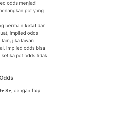
ied odds menjadi
menangkan pot yang
ung bermain
ketat
dan
uat, implied odds
lain, jika lawan
l, implied odds bisa
ketika pot odds tidak
 Odds
9♥ 8♥
, dengan
flop