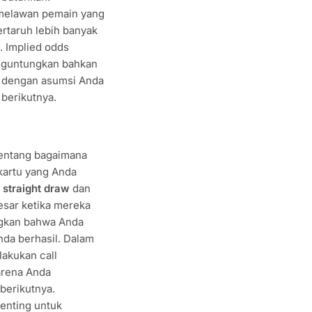
 melawan pemain yang
rtaruh lebih banyak
. Implied odds
nguntungkan bahkan
r, dengan asumsi Anda
berikutnya.
entang bagaimana
kartu yang Anda
straight draw
dan
sar ketika mereka
ngkan bahwa Anda
nda berhasil. Dalam
lakukan call
arena Anda
berikutnya.
Penting untuk