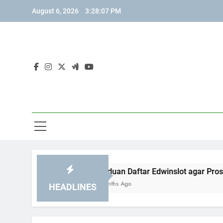
Skip
August 6, 2026
3:28:08 PM
to
content
SIA
Jasa Desai
an iOS
Panduan Daftar Edwinslot agar Proses Lebih Efi
2 Months Ago
HEADLINES