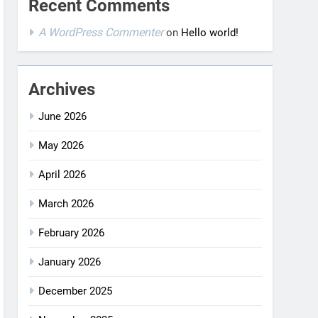
Recent Comments
A WordPress Commenter
on
Hello world!
Archives
June 2026
May 2026
April 2026
March 2026
February 2026
January 2026
December 2025