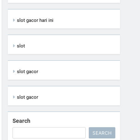
slot gacor hari ini
slot
slot gacor
slot gacor
Search
SEARCH