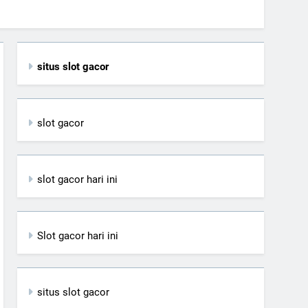
situs slot gacor
slot gacor
slot gacor hari ini
Slot gacor hari ini
situs slot gacor