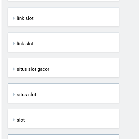
link slot
link slot
situs slot gacor
situs slot
slot