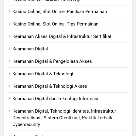
Kasino Online, Slot Online, Panduan Permainan
Kasino Online, Slot Online, Tips Permainan
Keamanan Akses Digital & Infrastruktur Sertifikat
Keamanan Digital
Keamanan Digital & Pengelolaan Akses
Keamanan Digital & Teknologi
Keamanan Digital & Teknologi Akses
Keamanan Digital dan Teknologi Informasi
Keamanan Digital, Teknologi Identitas, Infrastruktur
Desentralisasi, Sistem Otentikasi, Praktik Terbaik
Cybersecurity