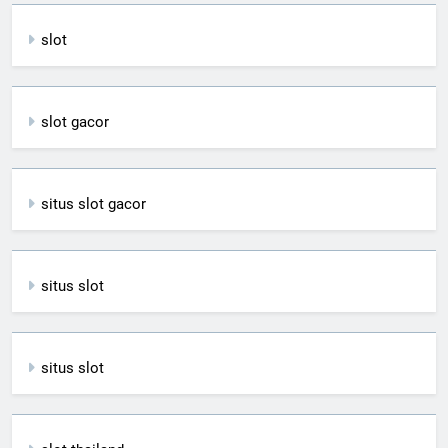
slot
slot gacor
situs slot gacor
situs slot
situs slot