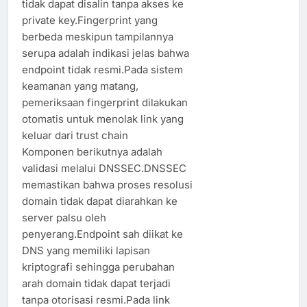
tidak dapat disalin tanpa akses ke
private key.Fingerprint yang
berbeda meskipun tampilannya
serupa adalah indikasi jelas bahwa
endpoint tidak resmi.Pada sistem
keamanan yang matang,
pemeriksaan fingerprint dilakukan
otomatis untuk menolak link yang
keluar dari trust chain
Komponen berikutnya adalah
validasi melalui DNSSEC.DNSSEC
memastikan bahwa proses resolusi
domain tidak dapat diarahkan ke
server palsu oleh
penyerang.Endpoint sah diikat ke
DNS yang memiliki lapisan
kriptografi sehingga perubahan
arah domain tidak dapat terjadi
tanpa otorisasi resmi.Pada link