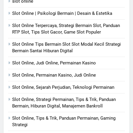
slot online
Slot Online | Psikologi Bermain | Desain & Estetika
Slot Online Terpercaya, Strategi Bermain Slot, Panduan
RTP Slot, Tips Slot Gacor, Game Slot Populer
Slot Online Tips Bermain Slot Slot Modal Kecil Strategi
Bermain Santai Hiburan Digital
Slot Online, Judi Online, Permainan Kasino
Slot Online, Permainan Kasino, Judi Online
Slot Online, Sejarah Perjudian, Teknologi Permainan
Slot Online, Strategi Permainan, Tips & Trik, Panduan
Bermain, Hiburan Digital, Manajemen Bankroll
Slot Online, Tips & Trik, Panduan Permainan, Gaming
Strategi