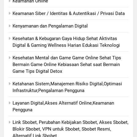
Keamanan Online
Keamanan Siber / Identitas & Autentikasi / Privasi Data
Kenyamanan dan Pengalaman Digital
Kesehatan & Kebugaran Gaya Hidup Sehat Aktivitas
Digital & Gaming Wellness Harian Edukasi Teknologi
Kesehatan Mental dan Game Game Online Sehat Tips
Bermain Game Online Kebiasaan Sehat saat Bermain
Game Tips Digital Detox
Ketahanan Sistem,Manajemen Risiko Digital,Optimasi
Infrastruktur,Pengalaman Pengguna
Layanan Digital,Akses Alternatif Online,Keamanan
Pengguna
Link Sbobet, Perubahan Kebijakan Sbobet, Akses Sbobet,
Blokir Sbobet, VPN untuk Sbobet, Sbobet Resmi,
Alternatif Link Sbobet