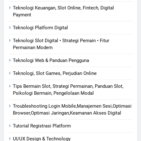
Teknologi Keuangan, Slot Online, Fintech, Digital
Payment
Teknologi Platform Digital
Teknologi Slot Digital • Strategi Pemain • Fitur
Permainan Modern
Teknologi Web & Panduan Pengguna
Teknologi, Slot Games, Perjudian Online
Tips Bermain Slot, Strategi Permainan, Panduan Slot,
Psikologi Bermain, Pengelolaan Modal
Troubleshooting Login Mobile,Manajemen Sesi,Optimasi
Browser,Optimasi Jaringan,Keamanan Akses Digital
Tutorial Registrasi Platform
UI/UX Design & Technology