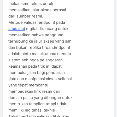
mekanisme teknis untuk
memastikan jalur akses berasal
dari sumber resmi.
Metode validasi endpoint pada
situs slot
digital dirancang untuk
memastikan bahwa pengguna
terhubung ke jalur akses yang sah
dan bukan replika tiruan.Endpoint
adalah pintu masuk utama menuju
sistem sehingga pelanggaran
keamanan pada titik ini dapat
membuka jalan bagi pencurian
data dan manipulasi akses.Validasi
yang tepat membantu
membedakan link resmi dari
domain palsu yang dibangun untuk
menirukan tampilan tetapi tidak
memiliki legitimasi teknis
Tahap pertama validasi dilakukan