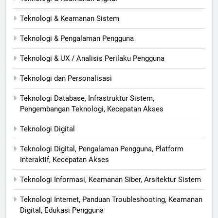
Teknologi & Keamanan Sistem
Teknologi & Pengalaman Pengguna
Teknologi & UX / Analisis Perilaku Pengguna
Teknologi dan Personalisasi
Teknologi Database, Infrastruktur Sistem,
Pengembangan Teknologi, Kecepatan Akses
Teknologi Digital
Teknologi Digital, Pengalaman Pengguna, Platform
Interaktif, Kecepatan Akses
Teknologi Informasi, Keamanan Siber, Arsitektur Sistem
Teknologi Internet, Panduan Troubleshooting, Keamanan
Digital, Edukasi Pengguna