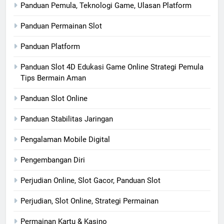
Panduan Pemula, Teknologi Game, Ulasan Platform
Panduan Permainan Slot
Panduan Platform
Panduan Slot 4D Edukasi Game Online Strategi Pemula
Tips Bermain Aman
Panduan Slot Online
Panduan Stabilitas Jaringan
Pengalaman Mobile Digital
Pengembangan Diri
Perjudian Online, Slot Gacor, Panduan Slot
Perjudian, Slot Online, Strategi Permainan
Permainan Kartu & Kasino