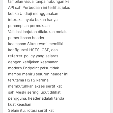
tampilan visual tanpa hubungan ke
API sah.Perbedaan ini terlihat jelas
ketika UI diuji menggunakan
interaksi nyata bukan hanya
penampilan permukaan
Validasi lanjutan dilakukan melalui
pemeriksaan header
keamanan.Situs resmi memiliki
konfigurasi HSTS, CSP, dan
referrer-policy yang selaras
dengan kebijakan keamanan
modern.Endpoint palsu tidak
mampu meniru seluruh header ini
terutama HSTS karena
membutuhkan akses sertifikat
sah.Meski sering luput dilihat
pengguna, header adalah tanda
kuat keaslian
Selain itu, rotasi sertifikat