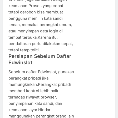
keamanan.Proses yang cepat
tetapi ceroboh bisa membuat
pengguna memilih kata sandi
lemah, memakai perangkat umum,
atau menyimpan data login di
tempat terbuka.Karena itu,
pendaftaran perlu dilakukan cepat,
tetapi tetap teliti.
Persiapan Sebelum Daftar
Edwinslot
Sebelum daftar Edwinslot, gunakan
perangkat pribadi jika
memungkinkan.Perangkat pribadi
memberi kontrol lebih baik
terhadap riwayat browser,
penyimpanan kata sandi, dan
keamanan layar.Hindari
menggunakan perangkat orang lain