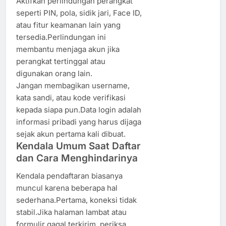
Aktifkan perlindungan perangkat
seperti PIN, pola, sidik jari, Face ID,
atau fitur keamanan lain yang
tersedia.Perlindungan ini
membantu menjaga akun jika
perangkat tertinggal atau
digunakan orang lain.
Jangan membagikan username,
kata sandi, atau kode verifikasi
kepada siapa pun.Data login adalah
informasi pribadi yang harus dijaga
sejak akun pertama kali dibuat.
Kendala Umum Saat Daftar
dan Cara Menghindarinya
Kendala pendaftaran biasanya
muncul karena beberapa hal
sederhana.Pertama, koneksi tidak
stabil.Jika halaman lambat atau
formulir gagal terkirim, periksa