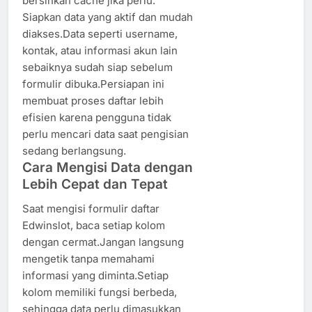
bersihkan cache jika perlu.
Siapkan data yang aktif dan mudah
diakses.Data seperti username,
kontak, atau informasi akun lain
sebaiknya sudah siap sebelum
formulir dibuka.Persiapan ini
membuat proses daftar lebih
efisien karena pengguna tidak
perlu mencari data saat pengisian
sedang berlangsung.
Cara Mengisi Data dengan
Lebih Cepat dan Tepat
Saat mengisi formulir daftar
Edwinslot, baca setiap kolom
dengan cermat.Jangan langsung
mengetik tanpa memahami
informasi yang diminta.Setiap
kolom memiliki fungsi berbeda,
sehingga data perlu dimasukkan