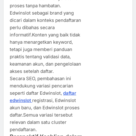
proses tanpa hambatan.
Edwinslot sebagai brand yang
dicari dalam konteks pendaftaran
perlu dibahas secara
informatif.Konten yang baik tidak
hanya menargetkan keyword,
tetapi juga memberi panduan
praktis tentang validasi data,
keamanan akun, dan pengelolaan
akses setelah daftar.
Secara SEO, pembahasan ini
mendukung variasi pencarian
seperti daftar Edwinslot,
daftar
edwinslot
registrasi, Edwinslot
akun baru, dan Edwinslot proses
daftar.Semua variasi tersebut
relevan dalam satu cluster
pendaftaran.