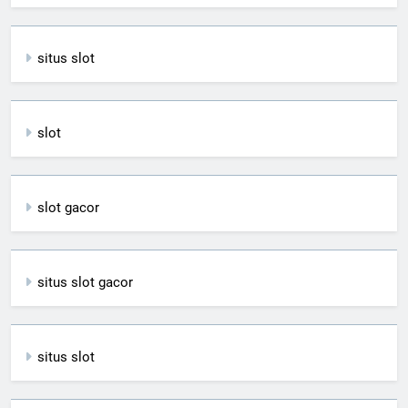
situs slot
slot
slot gacor
situs slot gacor
situs slot