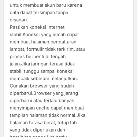
untuk membuat akun baru karena
data dapat tersimpan tanpa
disadari.
Pastikan koneksi internet
stabil.Koneksi yang lemah dapat
membuat halaman pendaftaran
lambat, formulir tidak terkirim, atau
proses berhenti di tengah
jalan.Jika jaringan terasa tidak
stabil, tunggu sampai koneksi
membaik sebelum melanjutkan.
Gunakan browser yang sudah
diperbarui.Browser yang jarang
diperbarui atau terlalu banyak
menyimpan cache dapat membuat
tampilan halaman tidak normal.Jika
halaman terasa berat, tutup tab
yang tidak diperlukan dan