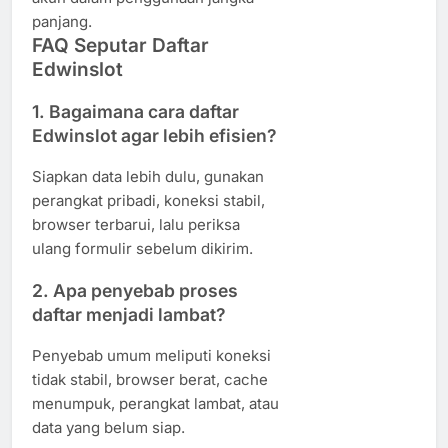
panjang.
FAQ Seputar Daftar
Edwinslot
1. Bagaimana cara daftar
Edwinslot agar lebih efisien?
Siapkan data lebih dulu, gunakan
perangkat pribadi, koneksi stabil,
browser terbarui, lalu periksa
ulang formulir sebelum dikirim.
2. Apa penyebab proses
daftar menjadi lambat?
Penyebab umum meliputi koneksi
tidak stabil, browser berat, cache
menumpuk, perangkat lambat, atau
data yang belum siap.