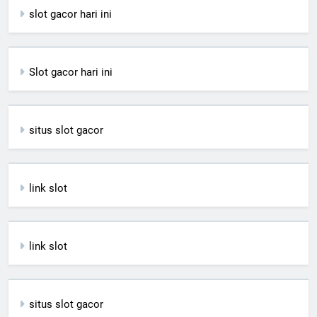
slot gacor hari ini
Slot gacor hari ini
situs slot gacor
link slot
link slot
situs slot gacor