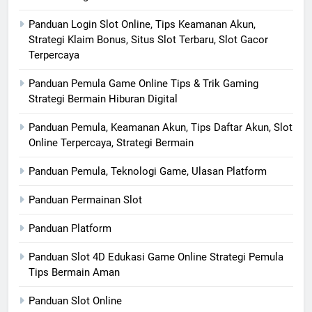
Panduan Login Slot Online, Tips Keamanan Akun,
Strategi Klaim Bonus, Situs Slot Terbaru, Slot Gacor
Terpercaya
Panduan Pemula Game Online Tips & Trik Gaming
Strategi Bermain Hiburan Digital
Panduan Pemula, Keamanan Akun, Tips Daftar Akun, Slot
Online Terpercaya, Strategi Bermain
Panduan Pemula, Teknologi Game, Ulasan Platform
Panduan Permainan Slot
Panduan Platform
Panduan Slot 4D Edukasi Game Online Strategi Pemula
Tips Bermain Aman
Panduan Slot Online