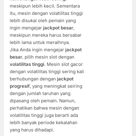
meskipun lebih kecil. Sementara
itu, mesin dengan volatilitas tinggi
lebih disukai oleh pemain yang
ingin mengejar
jackpot besar
,
meskipun mereka harus bersabar
lebih lama untuk meraihnya.
Jika Anda ingin mengejar
jackpot
besar
, pilih mesin slot dengan
volatilitas tinggi
. Mesin slot gacor
dengan volatilitas tinggi sering kali
berhubungan dengan
jackpot
progresif
, yang meningkat seiring
dengan jumlah taruhan yang
dipasang oleh pemain. Namun,
perhatikan bahwa mesin dengan
volatilitas tinggi juga berarti ada
lebih banyak periode kekalahan
yang harus dihadapi.