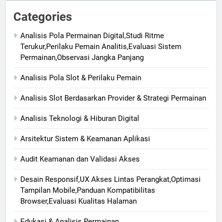
Categories
Analisis Pola Permainan Digital,Studi Ritme
Terukur,Perilaku Pemain Analitis,Evaluasi Sistem
Permainan,Observasi Jangka Panjang
Analisis Pola Slot & Perilaku Pemain
Analisis Slot Berdasarkan Provider & Strategi Permainan
Analisis Teknologi & Hiburan Digital
Arsitektur Sistem & Keamanan Aplikasi
Audit Keamanan dan Validasi Akses
Desain Responsif,UX Akses Lintas Perangkat,Optimasi
Tampilan Mobile,Panduan Kompatibilitas
Browser,Evaluasi Kualitas Halaman
Edukasi & Analisis Permainan