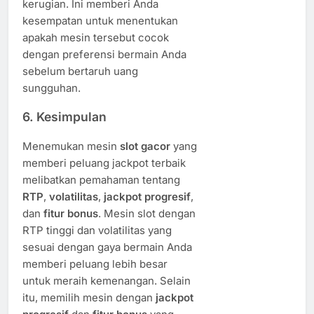
kerugian. Ini memberi Anda
kesempatan untuk menentukan
apakah mesin tersebut cocok
dengan preferensi bermain Anda
sebelum bertaruh uang
sungguhan.
6.
Kesimpulan
Menemukan mesin
slot gacor
yang
memberi peluang jackpot terbaik
melibatkan pemahaman tentang
RTP
,
volatilitas
,
jackpot progresif
,
dan
fitur bonus
. Mesin slot dengan
RTP tinggi dan volatilitas yang
sesuai dengan gaya bermain Anda
memberi peluang lebih besar
untuk meraih kemenangan. Selain
itu, memilih mesin dengan
jackpot