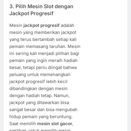
3.
Pilih Mesin Slot dengan
Jackpot Progresif
Mesin
jackpot progresif
adalah
mesin yang memberikan jackpot
yang terus bertambah setiap kali
pemain memasang taruhan. Mesin
ini sering kali menjadi pilihan bagi
pemain yang ingin meraih hadiah
besar, tetapi perlu diingat bahwa
peluang untuk memenangkan
jackpot progresif lebih kecil
dibandingkan dengan mesin
dengan hadiah tetap. Namun,
jackpot yang ditawarkan bisa
sangat besar dan bisa mengubah
hidup pemain yang beruntung.
Saat memilih
mesin slot gacor
,
pastikan untuk memilih mesin