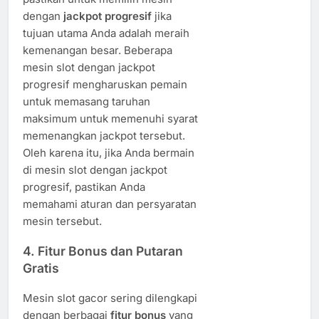
dengan
jackpot progresif
jika
tujuan utama Anda adalah meraih
kemenangan besar. Beberapa
mesin slot dengan jackpot
progresif mengharuskan pemain
untuk memasang taruhan
maksimum untuk memenuhi syarat
memenangkan jackpot tersebut.
Oleh karena itu, jika Anda bermain
di mesin slot dengan jackpot
progresif, pastikan Anda
memahami aturan dan persyaratan
mesin tersebut.
4.
Fitur Bonus dan Putaran
Gratis
Mesin slot gacor sering dilengkapi
dengan berbagai
fitur bonus
yang