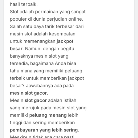
hasil terbaik.
Slot adalah permainan yang sangat
populer di dunia perjudian online.
Salah satu daya tarik terbesar dari
mesin slot adalah kesempatan
untuk memenangkan
jackpot
besar
. Namun, dengan begitu
banyaknya mesin slot yang
tersedia, bagaimana Anda bisa
tahu mana yang memiliki peluang
terbaik untuk memberikan jackpot
besar? Jawabannya ada pada
mesin slot gacor
.
Mesin
slot gacor
adalah istilah
yang merujuk pada mesin slot yang
memiliki
peluang menang
lebih
tinggi dan sering memberikan
pembayaran yang lebih sering
.
Meskipun tidak ada cara pasti