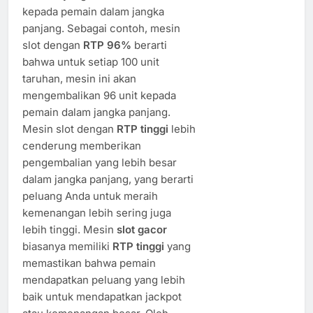
kepada pemain dalam jangka
panjang. Sebagai contoh, mesin
slot dengan
RTP 96%
berarti
bahwa untuk setiap 100 unit
taruhan, mesin ini akan
mengembalikan 96 unit kepada
pemain dalam jangka panjang.
Mesin slot dengan
RTP tinggi
lebih
cenderung memberikan
pengembalian yang lebih besar
dalam jangka panjang, yang berarti
peluang Anda untuk meraih
kemenangan lebih sering juga
lebih tinggi. Mesin
slot gacor
biasanya memiliki
RTP tinggi
yang
memastikan bahwa pemain
mendapatkan peluang yang lebih
baik untuk mendapatkan jackpot