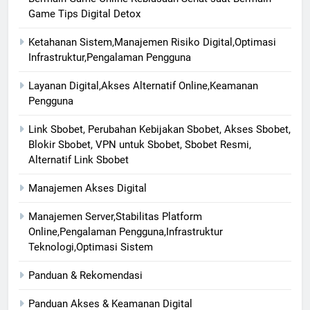
Game Tips Digital Detox
Ketahanan Sistem,Manajemen Risiko Digital,Optimasi
Infrastruktur,Pengalaman Pengguna
Layanan Digital,Akses Alternatif Online,Keamanan
Pengguna
Link Sbobet, Perubahan Kebijakan Sbobet, Akses Sbobet,
Blokir Sbobet, VPN untuk Sbobet, Sbobet Resmi,
Alternatif Link Sbobet
Manajemen Akses Digital
Manajemen Server,Stabilitas Platform
Online,Pengalaman Pengguna,Infrastruktur
Teknologi,Optimasi Sistem
Panduan & Rekomendasi
Panduan Akses & Keamanan Digital