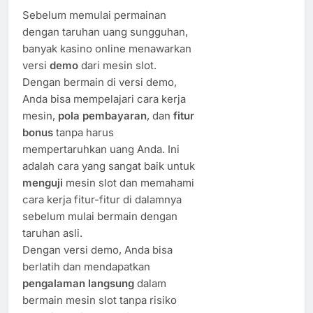
Sebelum memulai permainan
dengan taruhan uang sungguhan,
banyak kasino online menawarkan
versi
demo
dari mesin slot.
Dengan bermain di versi demo,
Anda bisa mempelajari cara kerja
mesin,
pola pembayaran
, dan
fitur
bonus
tanpa harus
mempertaruhkan uang Anda. Ini
adalah cara yang sangat baik untuk
menguji
mesin slot dan memahami
cara kerja fitur-fitur di dalamnya
sebelum mulai bermain dengan
taruhan asli.
Dengan versi demo, Anda bisa
berlatih dan mendapatkan
pengalaman langsung
dalam
bermain mesin slot tanpa risiko