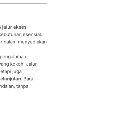
n
jalur akses
kebutuhan esensial.
or dalam menyediakan
n pengalaman
ng kokoh. Jalur
etapi juga
kelanjutan
. Bagi
ndalan, tanpa