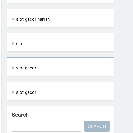
slot gacor hari ini
slot
slot gacor
slot gacor
Search
SEARCH