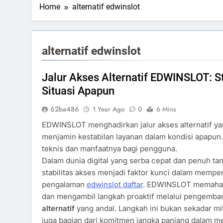
Home
alternatif edwinslot
alternatif edwinslot
Jalur Akses Alternatif EDWINSLOT: St
Situasi Apapun
62ba486
1 Year Ago
0
6 Mins
EDWINSLOT menghadirkan jalur akses alternatif ya
menjamin kestabilan layanan dalam kondisi apapun. 
teknis dan manfaatnya bagi pengguna.
Dalam dunia digital yang serba cepat dan penuh tan
stabilitas akses menjadi faktor kunci dalam mempe
pengalaman
edwinslot daftar
. EDWINSLOT memahami
dan mengambil langkah proaktif melalui pengemb
alternatif
yang andal. Langkah ini bukan sekadar miti
juga bagian dari komitmen jangka panjang dalam m