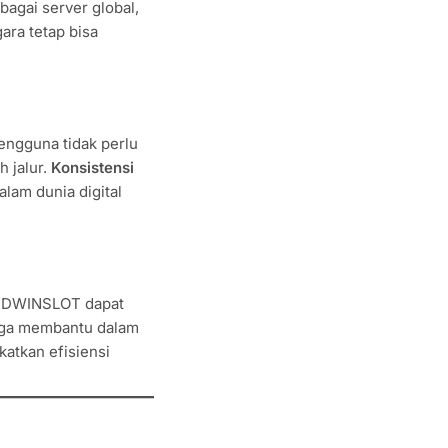
bagai server global,
ra tetap bisa
engguna tidak perlu
h jalur.
Konsistensi
alam dunia digital
 EDWINSLOT dapat
 juga membantu dalam
tkan efisiensi