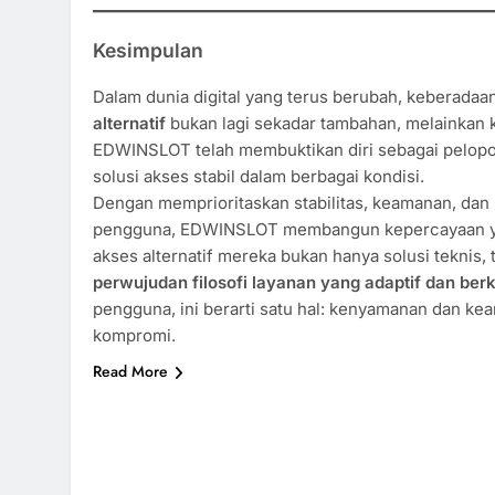
Kesimpulan
Dalam dunia digital yang terus berubah, keberadaa
alternatif
bukan lagi sekadar tambahan, melainkan 
EDWINSLOT telah membuktikan diri sebagai pelop
solusi akses stabil dalam berbagai kondisi.
Dengan memprioritaskan stabilitas, keamanan, da
pengguna, EDWINSLOT membangun kepercayaan ya
akses alternatif mereka bukan hanya solusi teknis, t
perwujudan filosofi layanan yang adaptif dan ber
pengguna, ini berarti satu hal: kenyamanan dan kea
kompromi.
Read More