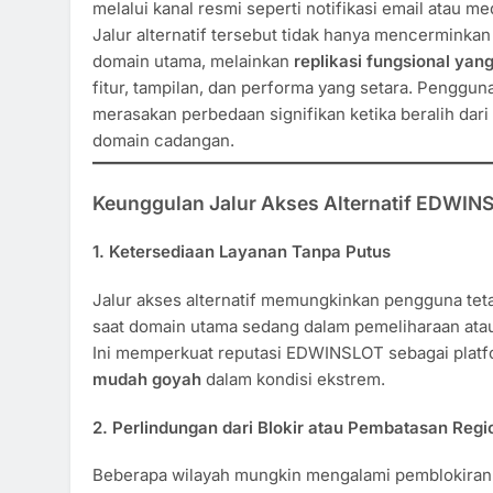
melalui kanal resmi seperti notifikasi email atau med
Jalur alternatif tersebut tidak hanya mencerminkan 
domain utama, melainkan
replikasi fungsional yang
fitur, tampilan, dan performa yang setara. Pengguna
merasakan perbedaan signifikan ketika beralih dar
domain cadangan.
Keunggulan Jalur Akses Alternatif EDWIN
1.
Ketersediaan Layanan Tanpa Putus
Jalur akses alternatif memungkinkan pengguna tet
saat domain utama sedang dalam pemeliharaan ata
Ini memperkuat reputasi EDWINSLOT sebagai plat
mudah goyah
dalam kondisi ekstrem.
2.
Perlindungan dari Blokir atau Pembatasan Regi
Beberapa wilayah mungkin mengalami pemblokiran