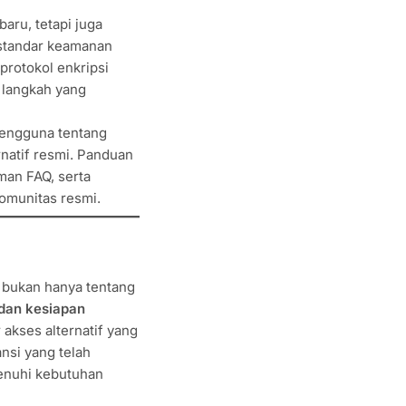
ru, tetapi juga
standar keamanan
protokol enkripsi
 langkah yang
pengguna tentang
natif resmi. Panduan
man FAQ, serta
komunitas resmi.
bukan hanya tentang
dan kesiapan
r akses alternatif yang
nsi yang telah
enuhi kebutuhan