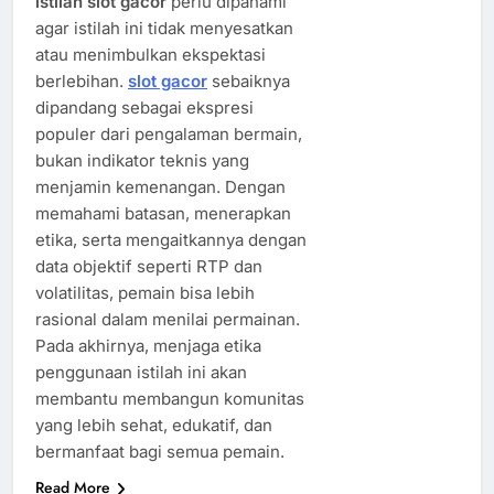
istilah slot gacor
perlu dipahami
agar istilah ini tidak menyesatkan
atau menimbulkan ekspektasi
berlebihan.
slot gacor
sebaiknya
dipandang sebagai ekspresi
populer dari pengalaman bermain,
bukan indikator teknis yang
menjamin kemenangan. Dengan
memahami batasan, menerapkan
etika, serta mengaitkannya dengan
data objektif seperti RTP dan
volatilitas, pemain bisa lebih
rasional dalam menilai permainan.
Pada akhirnya, menjaga etika
penggunaan istilah ini akan
membantu membangun komunitas
yang lebih sehat, edukatif, dan
bermanfaat bagi semua pemain.
Read More