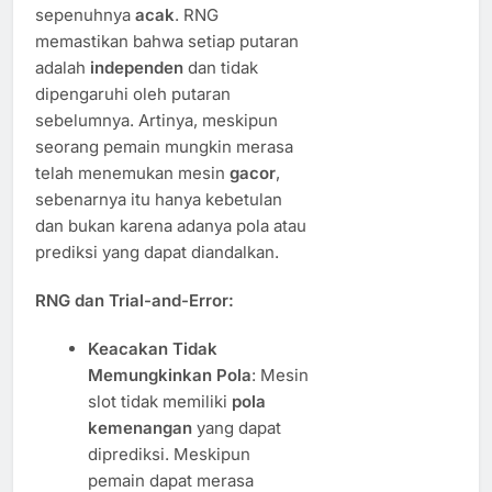
sepenuhnya
acak
. RNG
memastikan bahwa setiap putaran
adalah
independen
dan tidak
dipengaruhi oleh putaran
sebelumnya. Artinya, meskipun
seorang pemain mungkin merasa
telah menemukan mesin
gacor
,
sebenarnya itu hanya kebetulan
dan bukan karena adanya pola atau
prediksi yang dapat diandalkan.
RNG dan Trial-and-Error:
Keacakan Tidak
Memungkinkan Pola
: Mesin
slot tidak memiliki
pola
kemenangan
yang dapat
diprediksi. Meskipun
pemain dapat merasa