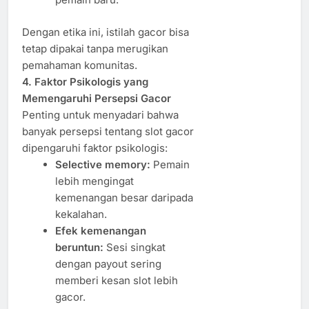
Dengan etika ini, istilah gacor bisa
tetap dipakai tanpa merugikan
pemahaman komunitas.
4. Faktor Psikologis yang
Memengaruhi Persepsi Gacor
Penting untuk menyadari bahwa
banyak persepsi tentang slot gacor
dipengaruhi faktor psikologis:
Selective memory:
Pemain
lebih mengingat
kemenangan besar daripada
kekalahan.
Efek kemenangan
beruntun:
Sesi singkat
dengan payout sering
memberi kesan slot lebih
gacor.