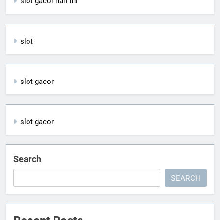
slot gacor hari ini
slot
slot gacor
slot gacor
Search
SEARCH