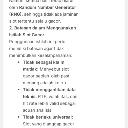
Namun, semua hasil tetap diatur
oleh
Random Number Generator
(RNG)
, sehingga tidak ada jaminan
slot tertentu selalu gacor.
2. Batasan dalam Menggunakan
Istilah Slot Gacor
Penggunaan istilah ini perlu
memiliki batasan agar tidak
menimbulkan kesalahpahaman:
Tidak sebagai klaim
mutlak:
Menyebut slot
gacor seolah-olah pasti
menang adalah keliru.
Tidak menggantikan data
teknis:
RTP, volatilitas, dan
hit rate lebih valid sebagai
acuan analisis.
Tidak berlaku universal:
Slot yang dianggap gacor