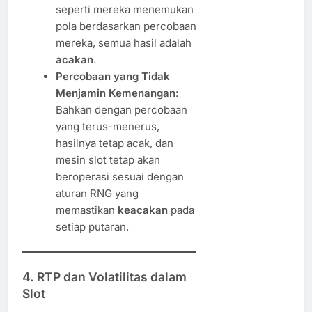
seperti mereka menemukan
pola berdasarkan percobaan
mereka, semua hasil adalah
acakan
.
Percobaan yang Tidak
Menjamin Kemenangan
:
Bahkan dengan percobaan
yang terus-menerus,
hasilnya tetap acak, dan
mesin slot tetap akan
beroperasi sesuai dengan
aturan RNG yang
memastikan
keacakan
pada
setiap putaran.
4.
RTP dan Volatilitas dalam
Slot