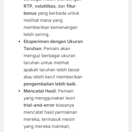
RTP
,
volatilitas
, dan
fitur
bonus
yang berbeda untuk
melihat mana yang
memberikan kemenangan
lebih sering.
Eksperimen dengan Ukuran
Taruhan
: Pemain akan
menguji berbagai ukuran
taruhan untuk melihat
apakah taruhan lebih besar
atau lebih kecil memberikan
pengembalian lebih baik
.
Mencatat Hasil
: Pemain
yang menggunakan teori
trial-and-error
biasanya
mencatat hasil permainan
mereka, termasuk mesin
yang mereka mainkan,