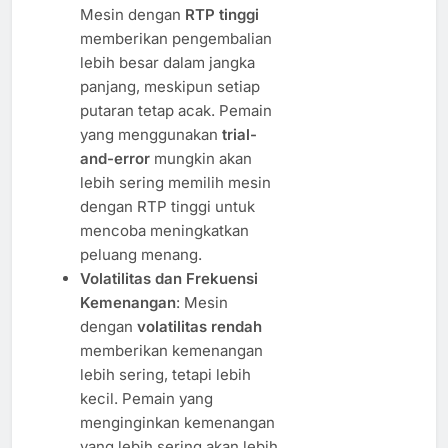
Mesin dengan
RTP tinggi
memberikan pengembalian
lebih besar dalam jangka
panjang, meskipun setiap
putaran tetap acak. Pemain
yang menggunakan
trial-
and-error
mungkin akan
lebih sering memilih mesin
dengan RTP tinggi untuk
mencoba meningkatkan
peluang menang.
Volatilitas dan Frekuensi
Kemenangan
: Mesin
dengan
volatilitas rendah
memberikan kemenangan
lebih sering, tetapi lebih
kecil. Pemain yang
menginginkan kemenangan
yang lebih sering akan lebih