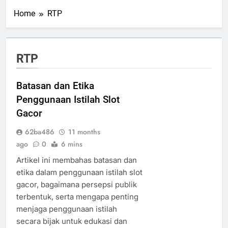
Home
RTP
RTP
Batasan dan Etika
Penggunaan Istilah Slot
Gacor
62ba486
11 months
ago
0
6 mins
Artikel ini membahas batasan dan
etika dalam penggunaan istilah slot
gacor, bagaimana persepsi publik
terbentuk, serta mengapa penting
menjaga penggunaan istilah
secara bijak untuk edukasi dan