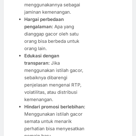
menggunakannya sebagai
jaminan kemenangan.
Hargai perbedaan
pengalaman:
Apa yang
dianggap gacor oleh satu
orang bisa berbeda untuk
orang lain.
Edukasi dengan
transparan:
Jika
menggunakan istilah gacor,
sebaiknya dibarengi
penjelasan mengenai RTP,
volatilitas, atau distribusi
kemenangan.
Hindari promosi berlebihan:
Menggunakan istilah gacor
semata untuk menarik
perhatian bisa menyesatkan
pemain baru.