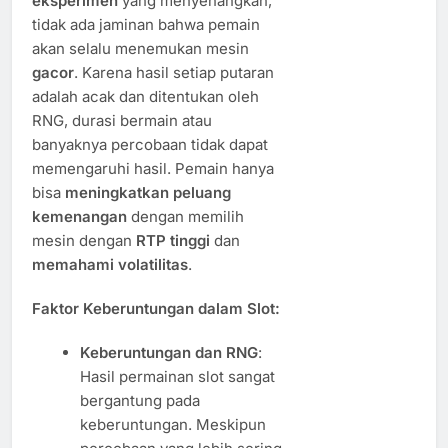
eksperimen
yang menyenangkan,
tidak ada jaminan bahwa pemain
akan selalu menemukan mesin
gacor
. Karena hasil setiap putaran
adalah acak dan ditentukan oleh
RNG, durasi bermain atau
banyaknya percobaan tidak dapat
memengaruhi hasil. Pemain hanya
bisa
meningkatkan peluang
kemenangan
dengan memilih
mesin dengan
RTP tinggi
dan
memahami volatilitas
.
Faktor Keberuntungan dalam Slot:
Keberuntungan dan RNG
:
Hasil permainan slot sangat
bergantung pada
keberuntungan. Meskipun