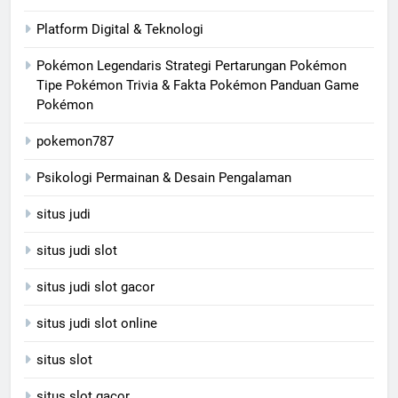
Platform Digital & Teknologi
Pokémon Legendaris Strategi Pertarungan Pokémon
Tipe Pokémon Trivia & Fakta Pokémon Panduan Game
Pokémon
pokemon787
Psikologi Permainan & Desain Pengalaman
situs judi
situs judi slot
situs judi slot gacor
situs judi slot online
situs slot
situs slot gacor