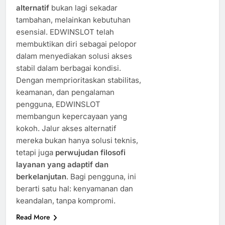
alternatif
bukan lagi sekadar
tambahan, melainkan kebutuhan
esensial. EDWINSLOT telah
membuktikan diri sebagai pelopor
dalam menyediakan solusi akses
stabil dalam berbagai kondisi.
Dengan memprioritaskan stabilitas,
keamanan, dan pengalaman
pengguna, EDWINSLOT
membangun kepercayaan yang
kokoh. Jalur akses alternatif
mereka bukan hanya solusi teknis,
tetapi juga
perwujudan filosofi
layanan yang adaptif dan
berkelanjutan
. Bagi pengguna, ini
berarti satu hal: kenyamanan dan
keandalan, tanpa kompromi.
Read More