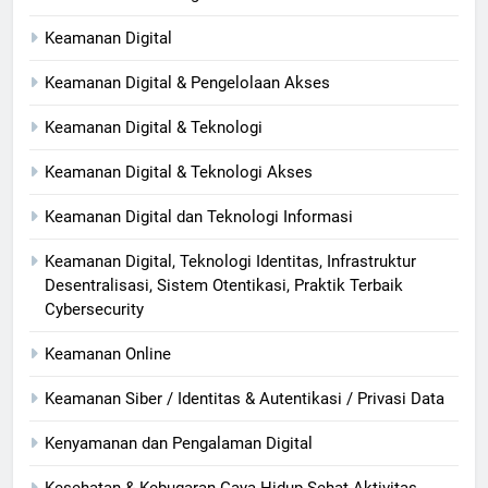
Keamanan Digital
Keamanan Digital & Pengelolaan Akses
Keamanan Digital & Teknologi
Keamanan Digital & Teknologi Akses
Keamanan Digital dan Teknologi Informasi
Keamanan Digital, Teknologi Identitas, Infrastruktur
Desentralisasi, Sistem Otentikasi, Praktik Terbaik
Cybersecurity
Keamanan Online
Keamanan Siber / Identitas & Autentikasi / Privasi Data
Kenyamanan dan Pengalaman Digital