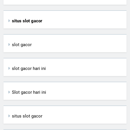
situs slot gacor
slot gacor
slot gacor hari ini
Slot gacor hari ini
situs slot gacor