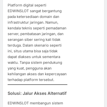
Platform digital seperti
EDWINSLOT sangat bergantung
pada ketersediaan domain dan
infrastruktur jaringan. Namun,
kendala teknis seperti pemadaman
server, pembatasan jaringan, dan
serangan siber sering kali tidak
terduga. Dalam skenario seperti
ini, situs utama bisa saja tidak
dapat diakses untuk sementara
waktu. Tanpa sistem pendukung
yang kuat, pengguna akan
kehilangan akses dan kepercayaan
terhadap platform tersebut.
Solusi: Jalur Akses Alternatif
EDWINSLOT membangun sistem