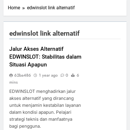
Home
edwinslot link alternatif
edwinslot link alternatif
Jalur Akses Alternatif
EDWINSLOT: Stabilitas dalam
Situasi Apapun
62ba486
1 year ago
0
6
mins
EDWINSLOT menghadirkan jalur
akses alternatif yang dirancang
untuk menjamin kestabilan layanan
dalam kondisi apapun. Pelajari
strategi teknis dan manfaatnya
bagi pengguna.