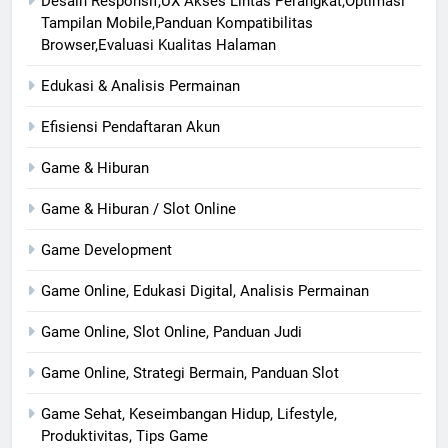
Desain Responsif,UX Akses Lintas Perangkat,Optimasi
Tampilan Mobile,Panduan Kompatibilitas
Browser,Evaluasi Kualitas Halaman
Edukasi & Analisis Permainan
Efisiensi Pendaftaran Akun
Game & Hiburan
Game & Hiburan / Slot Online
Game Development
Game Online, Edukasi Digital, Analisis Permainan
Game Online, Slot Online, Panduan Judi
Game Online, Strategi Bermain, Panduan Slot
Game Sehat, Keseimbangan Hidup, Lifestyle,
Produktivitas, Tips Game