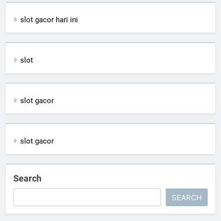
slot gacor hari ini
slot
slot gacor
slot gacor
Search
SEARCH