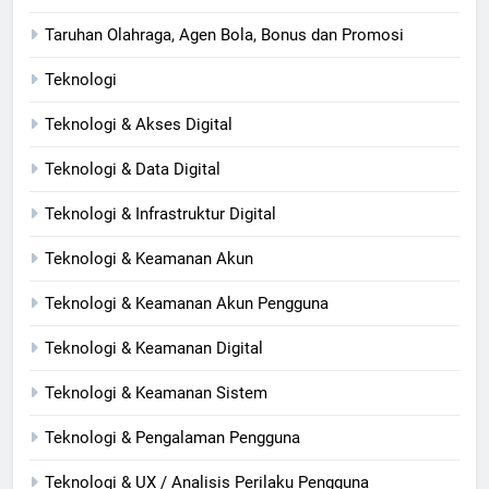
Taruhan Olahraga, Agen Bola, Bonus dan Promosi
Teknologi
Teknologi & Akses Digital
Teknologi & Data Digital
Teknologi & Infrastruktur Digital
Teknologi & Keamanan Akun
Teknologi & Keamanan Akun Pengguna
Teknologi & Keamanan Digital
Teknologi & Keamanan Sistem
Teknologi & Pengalaman Pengguna
Teknologi & UX / Analisis Perilaku Pengguna