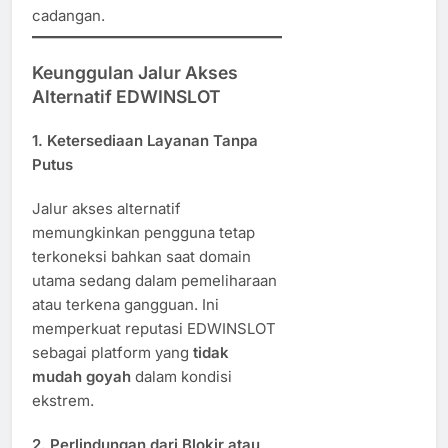
cadangan.
Keunggulan Jalur Akses
Alternatif EDWINSLOT
1.
Ketersediaan Layanan Tanpa
Putus
Jalur akses alternatif
memungkinkan pengguna tetap
terkoneksi bahkan saat domain
utama sedang dalam pemeliharaan
atau terkena gangguan. Ini
memperkuat reputasi EDWINSLOT
sebagai platform yang
tidak
mudah goyah
dalam kondisi
ekstrem.
2.
Perlindungan dari Blokir atau