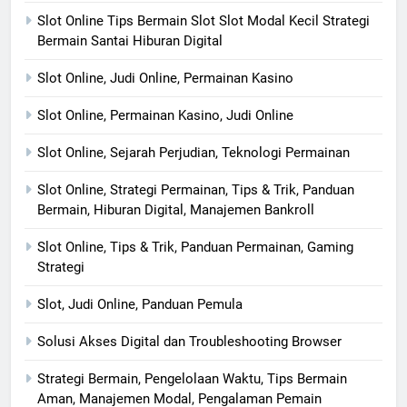
Slot Online Tips Bermain Slot Slot Modal Kecil Strategi
Bermain Santai Hiburan Digital
Slot Online, Judi Online, Permainan Kasino
Slot Online, Permainan Kasino, Judi Online
Slot Online, Sejarah Perjudian, Teknologi Permainan
Slot Online, Strategi Permainan, Tips & Trik, Panduan
Bermain, Hiburan Digital, Manajemen Bankroll
Slot Online, Tips & Trik, Panduan Permainan, Gaming
Strategi
Slot, Judi Online, Panduan Pemula
Solusi Akses Digital dan Troubleshooting Browser
Strategi Bermain, Pengelolaan Waktu, Tips Bermain
Aman, Manajemen Modal, Pengalaman Pemain