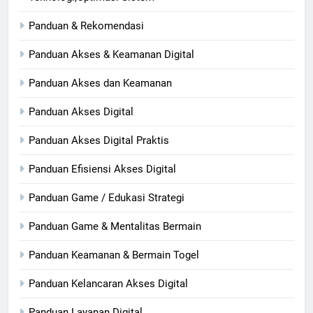
Panduan & Rekomendasi
Panduan Akses & Keamanan Digital
Panduan Akses dan Keamanan
Panduan Akses Digital
Panduan Akses Digital Praktis
Panduan Efisiensi Akses Digital
Panduan Game / Edukasi Strategi
Panduan Game & Mentalitas Bermain
Panduan Keamanan & Bermain Togel
Panduan Kelancaran Akses Digital
Panduan Layanan Digital