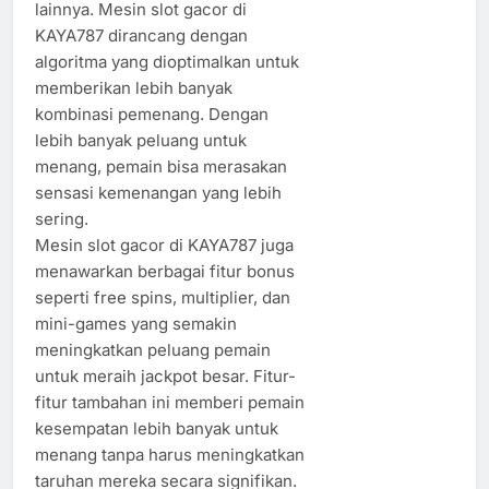
lainnya. Mesin slot gacor di
KAYA787 dirancang dengan
algoritma yang dioptimalkan untuk
memberikan lebih banyak
kombinasi pemenang. Dengan
lebih banyak peluang untuk
menang, pemain bisa merasakan
sensasi kemenangan yang lebih
sering.
Mesin slot gacor di KAYA787 juga
menawarkan berbagai fitur bonus
seperti free spins, multiplier, dan
mini-games yang semakin
meningkatkan peluang pemain
untuk meraih jackpot besar. Fitur-
fitur tambahan ini memberi pemain
kesempatan lebih banyak untuk
menang tanpa harus meningkatkan
taruhan mereka secara signifikan.