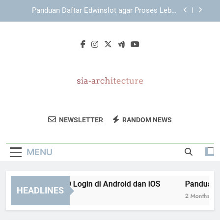
Skip
Cara Memahami Fungsi Kaya787 Link Alternatif
to
bagi Pengguna Baru
content
Cara Mengatasi Edwinslot Alternatif yang Sulit
Dibuka dengan Langkah Aman dan Terarah
Panduan Lebah4D Login di Android dan iOS
Panduan Daftar Edwinslot agar Proses Lebih
Efisien untuk Pengguna Baru
Cara Memahami Fungsi Kaya787 Link Alternatif
bagi Pengguna Baru
SIA Architecture
Jasa Desain Arsitektur Profesional Untuk
Cara Mengatasi Edwinslot Alternatif yang Sulit
NEWSLETTER
RANDOM NEWS
Dibuka dengan Langkah Aman dan Terarah
Proyek Bangunan Anda Dari SIA
Architecture. Kreativitas Dan Kualitas Dalam
MENU
Setiap Karya.
nduan Lebah4D Login di Android dan iOS
Panduan Dafta
HEADLINES
Months Ago
2 Months Ago