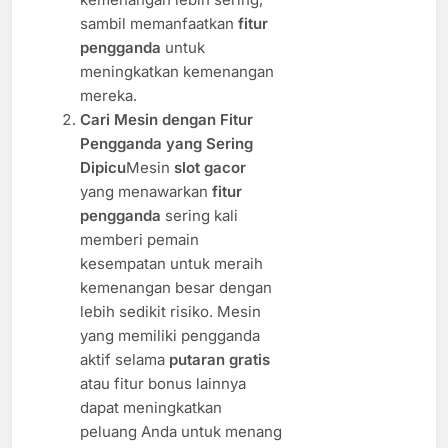
sambil memanfaatkan
fitur
pengganda
untuk
meningkatkan kemenangan
mereka.
Cari Mesin dengan Fitur
Pengganda yang Sering
Dipicu
Mesin
slot gacor
yang menawarkan
fitur
pengganda
sering kali
memberi pemain
kesempatan untuk meraih
kemenangan besar dengan
lebih sedikit risiko. Mesin
yang memiliki pengganda
aktif selama
putaran gratis
atau fitur bonus lainnya
dapat meningkatkan
peluang Anda untuk menang