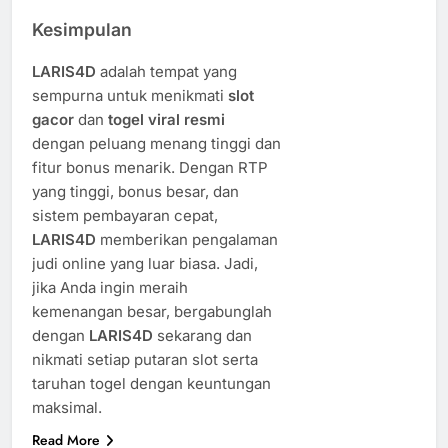
Kesimpulan
LARIS4D
adalah tempat yang
sempurna untuk menikmati
slot
gacor
dan
togel viral resmi
dengan peluang menang tinggi dan
fitur bonus menarik. Dengan RTP
yang tinggi, bonus besar, dan
sistem pembayaran cepat,
LARIS4D
memberikan pengalaman
judi online yang luar biasa. Jadi,
jika Anda ingin meraih
kemenangan besar, bergabunglah
dengan
LARIS4D
sekarang dan
nikmati setiap putaran slot serta
taruhan togel dengan keuntungan
maksimal.
Read More