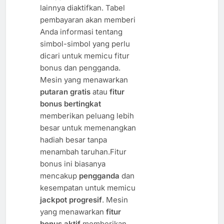
lainnya diaktifkan. Tabel
pembayaran akan memberi
Anda informasi tentang
simbol-simbol yang perlu
dicari untuk memicu fitur
bonus dan pengganda.
Mesin yang menawarkan
putaran gratis
atau
fitur
bonus bertingkat
memberikan peluang lebih
besar untuk memenangkan
hadiah besar tanpa
menambah taruhan.Fitur
bonus ini biasanya
mencakup
pengganda
dan
kesempatan untuk memicu
jackpot progresif
. Mesin
yang menawarkan
fitur
bonus aktif
memberikan