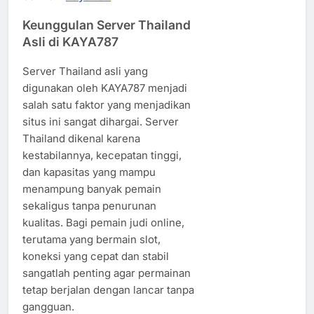
Keunggulan Server Thailand
Asli di KAYA787
Server Thailand asli yang
digunakan oleh KAYA787 menjadi
salah satu faktor yang menjadikan
situs ini sangat dihargai. Server
Thailand dikenal karena
kestabilannya, kecepatan tinggi,
dan kapasitas yang mampu
menampung banyak pemain
sekaligus tanpa penurunan
kualitas. Bagi pemain judi online,
terutama yang bermain slot,
koneksi yang cepat dan stabil
sangatlah penting agar permainan
tetap berjalan dengan lancar tanpa
gangguan.