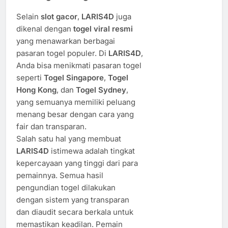
Selain
slot gacor
,
LARIS4D
juga
dikenal dengan
togel viral resmi
yang menawarkan berbagai
pasaran togel populer. Di
LARIS4D
,
Anda bisa menikmati pasaran togel
seperti
Togel Singapore
,
Togel
Hong Kong
, dan
Togel Sydney
,
yang semuanya memiliki peluang
menang besar dengan cara yang
fair dan transparan.
Salah satu hal yang membuat
LARIS4D
istimewa adalah tingkat
kepercayaan yang tinggi dari para
pemainnya. Semua hasil
pengundian togel dilakukan
dengan sistem yang transparan
dan diaudit secara berkala untuk
memastikan keadilan. Pemain