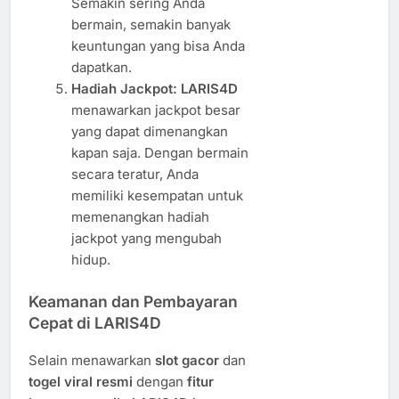
Semakin sering Anda
bermain, semakin banyak
keuntungan yang bisa Anda
dapatkan.
Hadiah Jackpot:
LARIS4D
menawarkan jackpot besar
yang dapat dimenangkan
kapan saja. Dengan bermain
secara teratur, Anda
memiliki kesempatan untuk
memenangkan hadiah
jackpot yang mengubah
hidup.
Keamanan dan Pembayaran
Cepat di LARIS4D
Selain menawarkan
slot gacor
dan
togel viral resmi
dengan
fitur