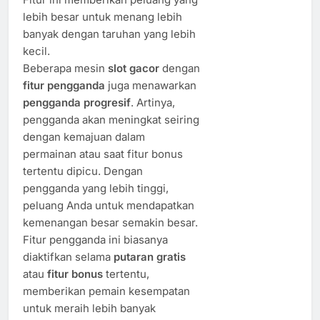
lebih besar untuk menang lebih
banyak dengan taruhan yang lebih
kecil.
Beberapa mesin
slot gacor
dengan
fitur pengganda
juga menawarkan
pengganda progresif
. Artinya,
pengganda akan meningkat seiring
dengan kemajuan dalam
permainan atau saat fitur bonus
tertentu dipicu. Dengan
pengganda yang lebih tinggi,
peluang Anda untuk mendapatkan
kemenangan besar semakin besar.
Fitur pengganda ini biasanya
diaktifkan selama
putaran gratis
atau
fitur bonus
tertentu,
memberikan pemain kesempatan
untuk meraih lebih banyak