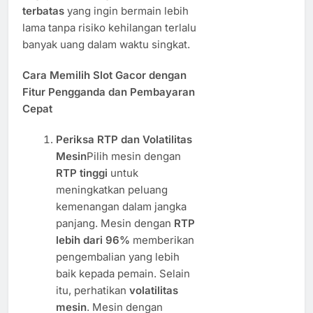
terbatas
yang ingin bermain lebih
lama tanpa risiko kehilangan terlalu
banyak uang dalam waktu singkat.
Cara Memilih Slot Gacor dengan
Fitur Pengganda dan Pembayaran
Cepat
Periksa RTP dan Volatilitas
Mesin
Pilih mesin dengan
RTP tinggi
untuk
meningkatkan peluang
kemenangan dalam jangka
panjang. Mesin dengan
RTP
lebih dari 96%
memberikan
pengembalian yang lebih
baik kepada pemain. Selain
itu, perhatikan
volatilitas
mesin
. Mesin dengan