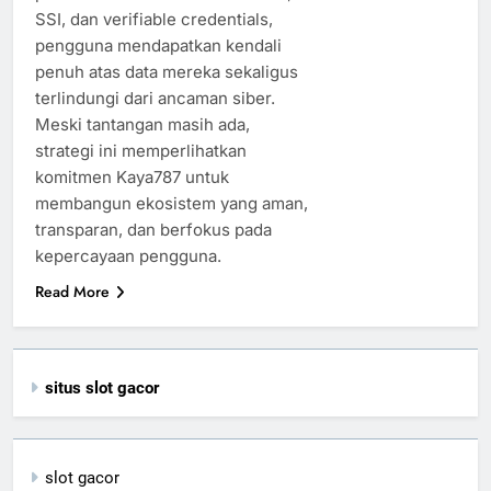
SSI, dan verifiable credentials,
pengguna mendapatkan kendali
penuh atas data mereka sekaligus
terlindungi dari ancaman siber.
Meski tantangan masih ada,
strategi ini memperlihatkan
komitmen Kaya787 untuk
membangun ekosistem yang aman,
transparan, dan berfokus pada
kepercayaan pengguna.
Read More
situs slot gacor
slot gacor