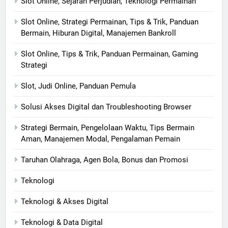
Slot Online, Sejarah Perjudian, Teknologi Permainan
Slot Online, Strategi Permainan, Tips & Trik, Panduan
Bermain, Hiburan Digital, Manajemen Bankroll
Slot Online, Tips & Trik, Panduan Permainan, Gaming
Strategi
Slot, Judi Online, Panduan Pemula
Solusi Akses Digital dan Troubleshooting Browser
Strategi Bermain, Pengelolaan Waktu, Tips Bermain
Aman, Manajemen Modal, Pengalaman Pemain
Taruhan Olahraga, Agen Bola, Bonus dan Promosi
Teknologi
Teknologi & Akses Digital
Teknologi & Data Digital