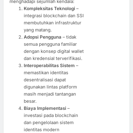
menghadapi sejumlah kendala:
Kompleksitas Teknologi
–
integrasi blockchain dan SSI
membutuhkan infrastruktur
yang matang.
Adopsi Pengguna
– tidak
semua pengguna familiar
dengan konsep digital wallet
dan kredensial terverifikasi.
Interoperabilitas Sistem
–
memastikan identitas
desentralisasi dapat
digunakan lintas platform
masih menjadi tantangan
besar.
Biaya Implementasi
–
investasi pada blockchain
dan pengelolaan sistem
identitas modern