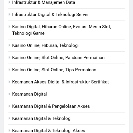
Infrastruktur & Manajemen Data
Infrastruktur Digital & Teknologi Server
Kasino Digital, Hiburan Online, Evolusi Mesin Slot,
Teknologi Game
Kasino Online, Hiburan, Teknologi
Kasino Online, Slot Online, Panduan Permainan
Kasino Online, Slot Online, Tips Permainan
Keamanan Akses Digital & Infrastruktur Sertifikat
Keamanan Digital
Keamanan Digital & Pengelolaan Akses
Keamanan Digital & Teknologi
Keamanan Digital & Teknologi Akses