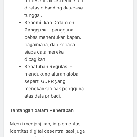
terdesentralisasi lebih sulit
diretas dibanding database
tunggal.
Kepemilikan Data oleh
Pengguna
– pengguna
bebas menentukan kapan,
bagaimana, dan kepada
siapa data mereka
dibagikan.
Kepatuhan Regulasi
–
mendukung aturan global
seperti GDPR yang
menekankan hak pengguna
atas data pribadi.
Tantangan dalam Penerapan
Meski menjanjikan, implementasi
identitas digital desentralisasi juga