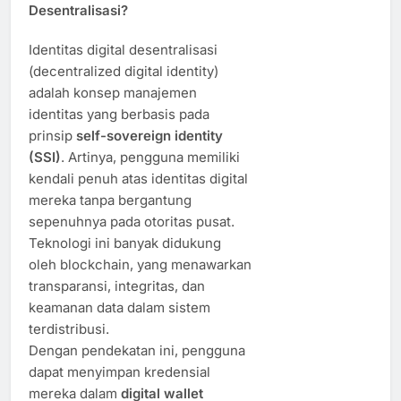
Desentralisasi?
Identitas digital desentralisasi
(decentralized digital identity)
adalah konsep manajemen
identitas yang berbasis pada
prinsip
self-sovereign identity
(SSI)
. Artinya, pengguna memiliki
kendali penuh atas identitas digital
mereka tanpa bergantung
sepenuhnya pada otoritas pusat.
Teknologi ini banyak didukung
oleh blockchain, yang menawarkan
transparansi, integritas, dan
keamanan data dalam sistem
terdistribusi.
Dengan pendekatan ini, pengguna
dapat menyimpan kredensial
mereka dalam
digital wallet