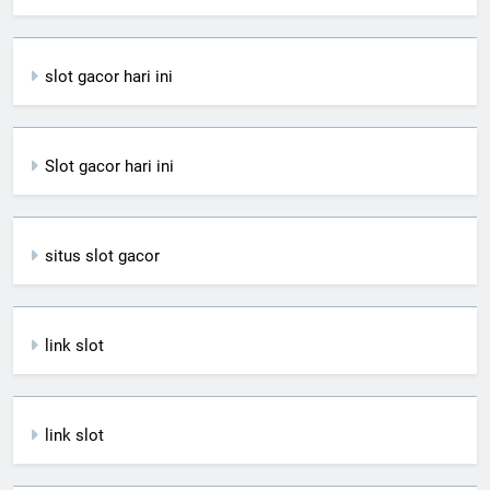
slot gacor hari ini
Slot gacor hari ini
situs slot gacor
link slot
link slot