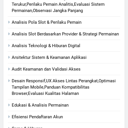
Terukur,Perilaku Pemain Analitis,Evaluasi Sistem
Permainan,Observasi Jangka Panjang
Analisis Pola Slot & Perilaku Pemain
Analisis Slot Berdasarkan Provider & Strategi Permainan
Analisis Teknologi & Hiburan Digital
Arsitektur Sistem & Keamanan Aplikasi
Audit Keamanan dan Validasi Akses
Desain Responsif,UX Akses Lintas Perangkat,Optimasi
Tampilan Mobile,Panduan Kompatibilitas
Browser,Evaluasi Kualitas Halaman
Edukasi & Analisis Permainan
Efisiensi Pendaftaran Akun