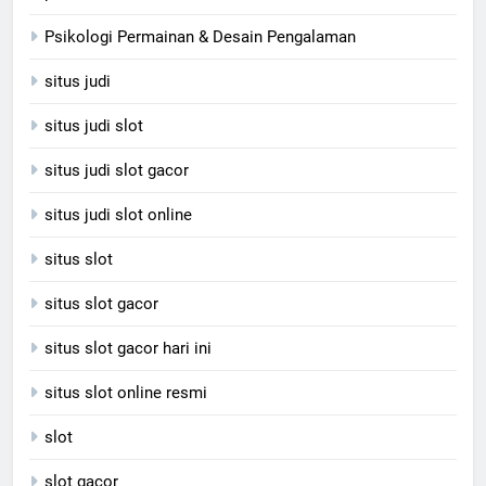
Psikologi Permainan & Desain Pengalaman
situs judi
situs judi slot
situs judi slot gacor
situs judi slot online
situs slot
situs slot gacor
situs slot gacor hari ini
situs slot online resmi
slot
slot gacor