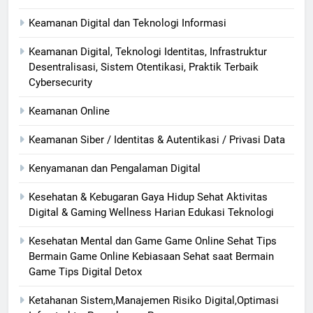
Keamanan Digital dan Teknologi Informasi
Keamanan Digital, Teknologi Identitas, Infrastruktur
Desentralisasi, Sistem Otentikasi, Praktik Terbaik
Cybersecurity
Keamanan Online
Keamanan Siber / Identitas & Autentikasi / Privasi Data
Kenyamanan dan Pengalaman Digital
Kesehatan & Kebugaran Gaya Hidup Sehat Aktivitas
Digital & Gaming Wellness Harian Edukasi Teknologi
Kesehatan Mental dan Game Game Online Sehat Tips
Bermain Game Online Kebiasaan Sehat saat Bermain
Game Tips Digital Detox
Ketahanan Sistem,Manajemen Risiko Digital,Optimasi