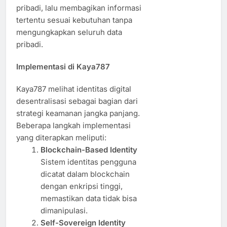
pribadi, lalu membagikan informasi
tertentu sesuai kebutuhan tanpa
mengungkapkan seluruh data
pribadi.
Implementasi di Kaya787
Kaya787 melihat identitas digital
desentralisasi sebagai bagian dari
strategi keamanan jangka panjang.
Beberapa langkah implementasi
yang diterapkan meliputi:
Blockchain-Based Identity
Sistem identitas pengguna
dicatat dalam blockchain
dengan enkripsi tinggi,
memastikan data tidak bisa
dimanipulasi.
Self-Sovereign Identity