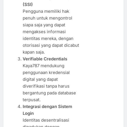
(SSI)
Pengguna memiliki hak
penuh untuk mengontrol
siapa saja yang dapat
mengakses informasi
identitas mereka, dengan
otorisasi yang dapat dicabut
kapan saja.
Verifiable Credentials
Kaya787 mendukung
penggunaan kredensial
digital yang dapat
diverifikasi tanpa harus
bergantung pada database
terpusat.
Integrasi dengan Sistem
Login
Identitas desentralisasi
dipadukan dengan