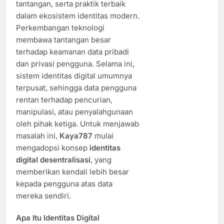
tantangan, serta praktik terbaik
dalam ekosistem identitas modern.
Perkembangan teknologi
membawa tantangan besar
terhadap keamanan data pribadi
dan privasi pengguna. Selama ini,
sistem identitas digital umumnya
terpusat, sehingga data pengguna
rentan terhadap pencurian,
manipulasi, atau penyalahgunaan
oleh pihak ketiga. Untuk menjawab
masalah ini,
Kaya787
mulai
mengadopsi konsep
identitas
digital desentralisasi
, yang
memberikan kendali lebih besar
kepada pengguna atas data
mereka sendiri.
Apa Itu Identitas Digital