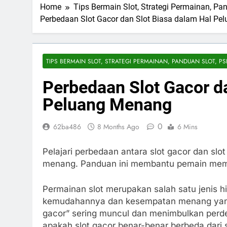
Home
Tips Bermain Slot, Strategi Permainan, Pa
Perbedaan Slot Gacor dan Slot Biasa dalam Hal P
TIPS BERMAIN SLOT, STRATEGI PERMAINAN, PANDUAN SLOT, 
Perbedaan Slot Gacor d
Peluang Menang
0
62ba486
8 Months Ago
6 Mins
Pelajari perbedaan antara slot gacor dan slo
menang. Panduan ini membantu pemain memili
Permainan slot merupakan salah satu jenis h
kemudahannya dan kesempatan menang yang m
gacor” sering muncul dan menimbulkan perd
apakah slot gacor benar-benar berbeda dari