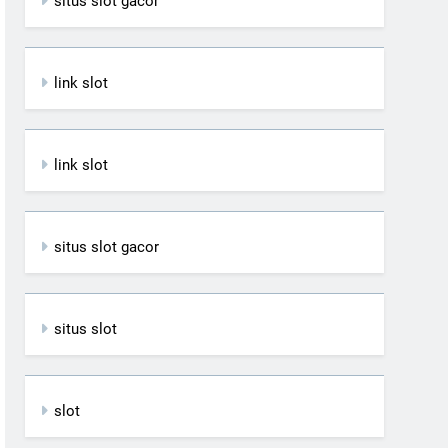
situs slot gacor
link slot
link slot
situs slot gacor
situs slot
slot