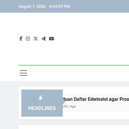
Skip
August 7, 2026
8:44:10 PM
to
content
SIA
Jasa Desai
dan iOS
Panduan Daftar Edwinslot agar Proses Lebih Ef
2 Months Ago
HEADLINES