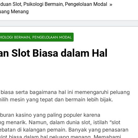
nduan Slot, Psikologi Bermain, Pengelolaan Modal
eluang Menang
PSIKOLOGI BERMAIN, PENGELOLAAN MODAL
an Slot Biasa dalam Hal
t biasa serta bagaimana hal ini memengaruhi peluang
h mesin yang tepat dan bermain lebih bijak.
iburan kasino yang paling populer karena
enarik. Namun, dalam dunia slot, istilah “slot
ebatan di kalangan pemain. Banyak yang penasaran
 slot biasa dalam hal peluang menang. Memahami