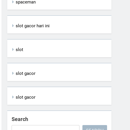
spaceman
slot gacor hari ini
slot
slot gacor
slot gacor
Search