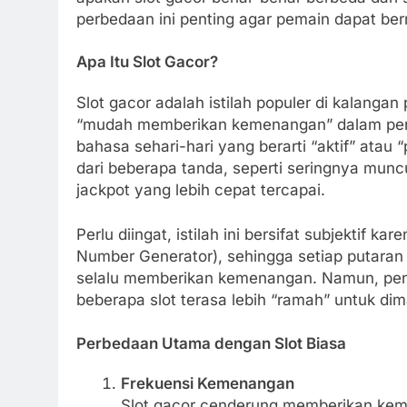
perbedaan ini penting agar pemain dapat berma
Apa Itu Slot Gacor?
Slot gacor adalah istilah populer di kalang
“mudah memberikan kemenangan” dalam period
bahasa sehari-hari yang berarti “aktif” atau 
dari beberapa tanda, seperti seringnya munc
jackpot yang lebih cepat tercapai.
Perlu diingat, istilah ini bersifat subjekti
Number Generator), sehingga setiap putaran 
selalu memberikan kemenangan. Namun, pen
beberapa slot terasa lebih “ramah” untuk dim
Perbedaan Utama dengan Slot Biasa
Frekuensi Kemenangan
Slot gacor cenderung memberikan kemen