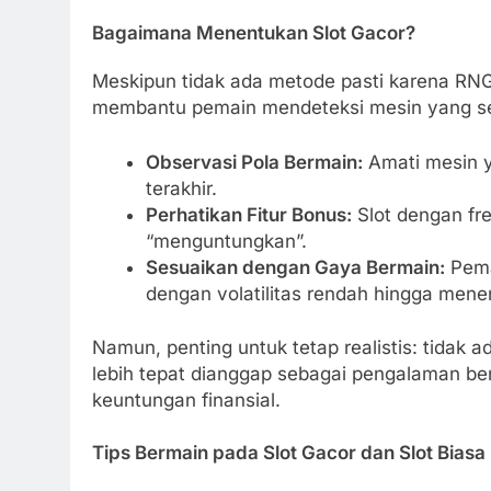
Bagaimana Menentukan Slot Gacor?
Meskipun tidak ada metode pasti karena RNG
membantu pemain mendeteksi mesin yang se
Observasi Pola Bermain:
Amati mesin 
terakhir.
Perhatikan Fitur Bonus:
Slot dengan fre
“menguntungkan”.
Sesuaikan dengan Gaya Bermain:
Pema
dengan volatilitas rendah hingga men
Namun, penting untuk tetap realistis: tida
lebih tepat dianggap sebagai pengalaman b
keuntungan finansial.
Tips Bermain pada Slot Gacor dan Slot Biasa