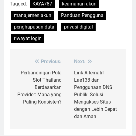
Tagged:
KAYA787
keamanan akun
manajemen akun
Panduan Pengguna
penghapusan data
privasi digital
riwayat login
Previous:
Next:
Post
navigation
Perbandingan Pola
Link Alternatif
Slot Thailand
Lae138 dan
Berdasarkan
Penggunaan DNS
Provider: Mana yang
Publik: Solusi
Paling Konsisten?
Mengakses Situs
dengan Lebih Cepat
dan Aman