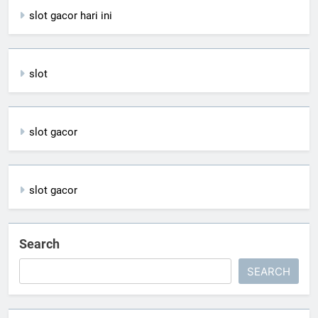
slot gacor hari ini
slot
slot gacor
slot gacor
Search
SEARCH