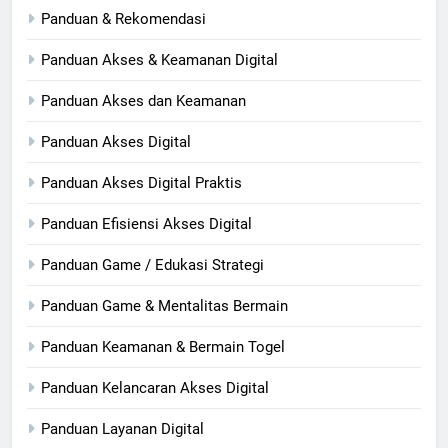
Panduan & Rekomendasi
Panduan Akses & Keamanan Digital
Panduan Akses dan Keamanan
Panduan Akses Digital
Panduan Akses Digital Praktis
Panduan Efisiensi Akses Digital
Panduan Game / Edukasi Strategi
Panduan Game & Mentalitas Bermain
Panduan Keamanan & Bermain Togel
Panduan Kelancaran Akses Digital
Panduan Layanan Digital