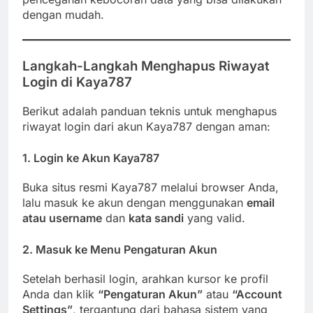
dengan mudah.
Langkah-Langkah Menghapus Riwayat
Login di Kaya787
Berikut adalah panduan teknis untuk menghapus
riwayat login dari akun Kaya787 dengan aman:
1. Login ke Akun Kaya787
Buka situs resmi Kaya787 melalui browser Anda,
lalu masuk ke akun dengan menggunakan
email
atau username
dan
kata sandi
yang valid.
2. Masuk ke Menu Pengaturan Akun
Setelah berhasil login, arahkan kursor ke profil
Anda dan klik
“Pengaturan Akun”
atau
“Account
Settings”
, tergantung dari bahasa sistem yang