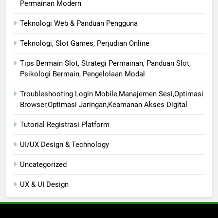
Permainan Modern
Teknologi Web & Panduan Pengguna
Teknologi, Slot Games, Perjudian Online
Tips Bermain Slot, Strategi Permainan, Panduan Slot,
Psikologi Bermain, Pengelolaan Modal
Troubleshooting Login Mobile,Manajemen Sesi,Optimasi
Browser,Optimasi Jaringan,Keamanan Akses Digital
Tutorial Registrasi Platform
UI/UX Design & Technology
Uncategorized
UX & UI Design