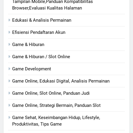
Tampilan Mobile,Panduan Kompatibilitas
Browser,Evaluasi Kualitas Halaman
Edukasi & Analisis Permainan
Efisiensi Pendaftaran Akun
Game & Hiburan
Game & Hiburan / Slot Online
Game Development
Game Online, Edukasi Digital, Analisis Permainan
Game Online, Slot Online, Panduan Judi
Game Online, Strategi Bermain, Panduan Slot
Game Sehat, Keseimbangan Hidup, Lifestyle,
Produktivitas, Tips Game