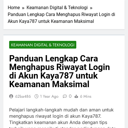
Home
Keamanan Digital & Teknologi
Panduan Lengkap Cara Menghapus Riwayat Login di
Akun Kaya787 untuk Keamanan Maksimal
KEAMANAN DIGITAL & TEKNOLOGI
Panduan Lengkap Cara
Menghapus Riwayat Login
di Akun Kaya787 untuk
Keamanan Maksimal
0
62ba486
1 Year Ago
6 Mins
Pelajari langkah-langkah mudah dan aman untuk
menghapus riwayat login di akun Kaya787.
Tingkatkan keamanan akun Anda dengan tips