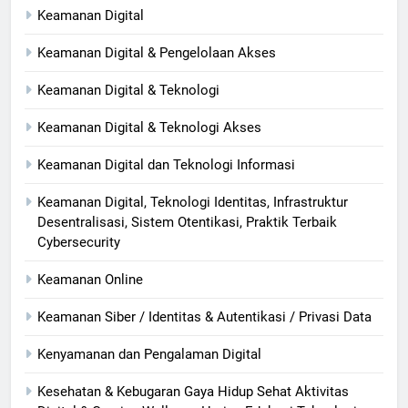
Keamanan Digital
Keamanan Digital & Pengelolaan Akses
Keamanan Digital & Teknologi
Keamanan Digital & Teknologi Akses
Keamanan Digital dan Teknologi Informasi
Keamanan Digital, Teknologi Identitas, Infrastruktur
Desentralisasi, Sistem Otentikasi, Praktik Terbaik
Cybersecurity
Keamanan Online
Keamanan Siber / Identitas & Autentikasi / Privasi Data
Kenyamanan dan Pengalaman Digital
Kesehatan & Kebugaran Gaya Hidup Sehat Aktivitas