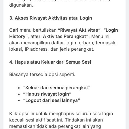
digunakan.
3. Akses Riwayat Aktivitas atau Login
Cari menu bertuliskan
“Riwayat Aktivitas”
,
“Login
History”
, atau
“Aktivitas Perangkat”
. Menu ini
akan menampilkan daftar login terbaru, termasuk
lokasi, IP address, dan jenis perangkat.
4. Hapus atau Keluar dari Semua Sesi
Biasanya tersedia opsi seperti:
“Keluar dari semua perangkat”
“Hapus riwayat login”
“Logout dari sesi lainnya”
Klik opsi ini untuk menghapus seluruh sesi login
kecuali sesi aktif saat ini. Tindakan ini akan
memastikan tidak ada perangkat lain yang