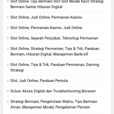
Slot Online Tips Bermain Slot Slot Modal Kecil Strategi
Bermain Santai Hiburan Digital
Slot Online, Judi Online, Permainan Kasino
Slot Online, Permainan Kasino, Judi Online
Slot Online, Sejarah Perjudian, Teknologi Permainan
Slot Online, Strategi Permainan, Tips & Trik, Panduan
Bermain, Hiburan Digital, Manajemen Bankroll
Slot Online, Tips & Trik, Panduan Permainan, Gaming
Strategi
Slot, Judi Online, Panduan Pemula
Solusi Akses Digital dan Troubleshooting Browser
Strategi Bermain, Pengelolaan Waktu, Tips Bermain
Aman, Manajemen Modal, Pengalaman Pemain