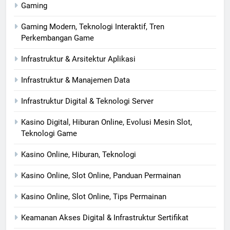
Gaming
Gaming Modern, Teknologi Interaktif, Tren
Perkembangan Game
Infrastruktur & Arsitektur Aplikasi
Infrastruktur & Manajemen Data
Infrastruktur Digital & Teknologi Server
Kasino Digital, Hiburan Online, Evolusi Mesin Slot,
Teknologi Game
Kasino Online, Hiburan, Teknologi
Kasino Online, Slot Online, Panduan Permainan
Kasino Online, Slot Online, Tips Permainan
Keamanan Akses Digital & Infrastruktur Sertifikat