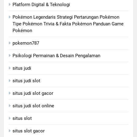
Platform Digital & Teknologi
Pokémon Legendaris Strategi Pertarungan Pokémon
Tipe Pokémon Trivia & Fakta Pokémon Panduan Game
Pokémon
pokemon787
Psikologi Permainan & Desain Pengalaman
situs judi
situs judi slot
situs judi slot gacor
situs judi slot online
situs slot
situs slot gacor