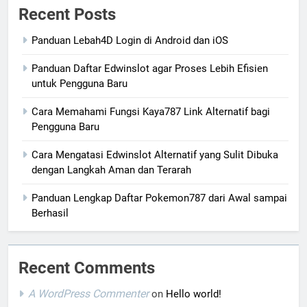
Recent Posts
Panduan Lebah4D Login di Android dan iOS
Panduan Daftar Edwinslot agar Proses Lebih Efisien
untuk Pengguna Baru
Cara Memahami Fungsi Kaya787 Link Alternatif bagi
Pengguna Baru
Cara Mengatasi Edwinslot Alternatif yang Sulit Dibuka
dengan Langkah Aman dan Terarah
Panduan Lengkap Daftar Pokemon787 dari Awal sampai
Berhasil
Recent Comments
A WordPress Commenter
on
Hello world!