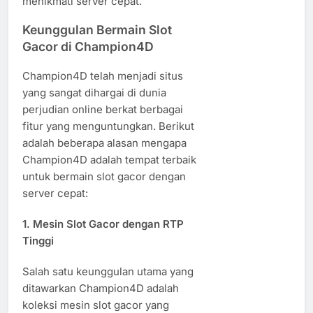
menikmati server cepat.
Keunggulan Bermain Slot
Gacor di Champion4D
Champion4D telah menjadi situs
yang sangat dihargai di dunia
perjudian online berkat berbagai
fitur yang menguntungkan. Berikut
adalah beberapa alasan mengapa
Champion4D adalah tempat terbaik
untuk bermain slot gacor dengan
server cepat:
1.
Mesin Slot Gacor dengan RTP
Tinggi
Salah satu keunggulan utama yang
ditawarkan Champion4D adalah
koleksi mesin slot gacor yang