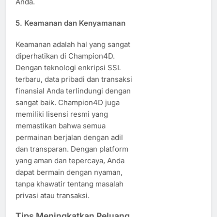
Anda.
5.
Keamanan dan Kenyamanan
Keamanan adalah hal yang sangat
diperhatikan di Champion4D.
Dengan teknologi enkripsi SSL
terbaru, data pribadi dan transaksi
finansial Anda terlindungi dengan
sangat baik. Champion4D juga
memiliki lisensi resmi yang
memastikan bahwa semua
permainan berjalan dengan adil
dan transparan. Dengan platform
yang aman dan tepercaya, Anda
dapat bermain dengan nyaman,
tanpa khawatir tentang masalah
privasi atau transaksi.
Tips Meningkatkan Peluang