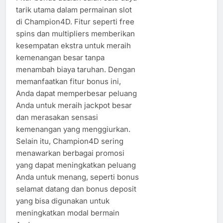
tarik utama dalam permainan slot
di Champion4D. Fitur seperti free
spins dan multipliers memberikan
kesempatan ekstra untuk meraih
kemenangan besar tanpa
menambah biaya taruhan. Dengan
memanfaatkan fitur bonus ini,
Anda dapat memperbesar peluang
Anda untuk meraih jackpot besar
dan merasakan sensasi
kemenangan yang menggiurkan.
Selain itu, Champion4D sering
menawarkan berbagai promosi
yang dapat meningkatkan peluang
Anda untuk menang, seperti bonus
selamat datang dan bonus deposit
yang bisa digunakan untuk
meningkatkan modal bermain