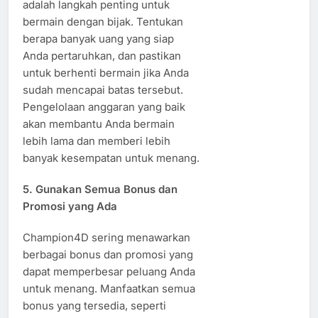
adalah langkah penting untuk
bermain dengan bijak. Tentukan
berapa banyak uang yang siap
Anda pertaruhkan, dan pastikan
untuk berhenti bermain jika Anda
sudah mencapai batas tersebut.
Pengelolaan anggaran yang baik
akan membantu Anda bermain
lebih lama dan memberi lebih
banyak kesempatan untuk menang.
5.
Gunakan Semua Bonus dan
Promosi yang Ada
Champion4D sering menawarkan
berbagai bonus dan promosi yang
dapat memperbesar peluang Anda
untuk menang. Manfaatkan semua
bonus yang tersedia, seperti