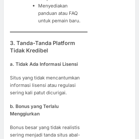
Menyediakan
panduan atau FAQ
untuk pemain baru.
3. Tanda-Tanda Platform
Tidak Kredibel
a. Tidak Ada Informasi Lisensi
Situs yang tidak mencantumkan
informasi lisensi atau regulasi
sering kali patut dicurigai.
b. Bonus yang Terlalu
Menggiurkan
Bonus besar yang tidak realistis
sering menjadi tanda situs abal-