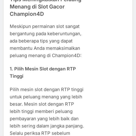
Menang di Slot Gacor
Champion4D
Meskipun permainan slot sangat
bergantung pada keberuntungan,
ada beberapa tips yang dapat
membantu Anda memaksimalkan
peluang menang di Champion4D:
1.
Pilih Mesin Slot dengan RTP
Tinggi
Pilih mesin slot dengan RTP tinggi
untuk peluang menang yang lebih
besar. Mesin slot dengan RTP
lebih tinggi memberi peluang
pembayaran yang lebih baik dan
lebih sering dalam jangka panjang.
Selalu periksa RTP sebelum