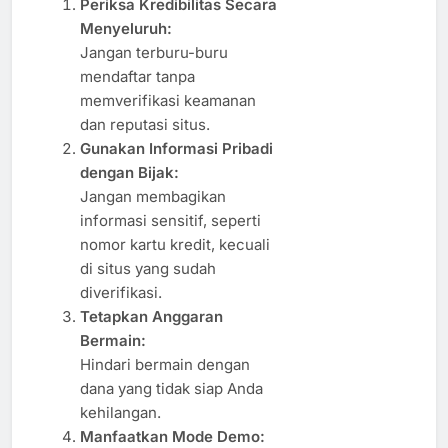
Periksa Kredibilitas Secara
Menyeluruh:
Jangan terburu-buru
mendaftar tanpa
memverifikasi keamanan
dan reputasi situs.
Gunakan Informasi Pribadi
dengan Bijak:
Jangan membagikan
informasi sensitif, seperti
nomor kartu kredit, kecuali
di situs yang sudah
diverifikasi.
Tetapkan Anggaran
Bermain:
Hindari bermain dengan
dana yang tidak siap Anda
kehilangan.
Manfaatkan Mode Demo: