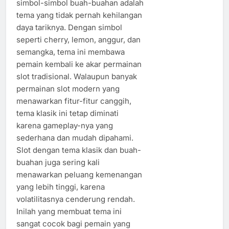
simbol-simbol buah-buahan adalah
tema yang tidak pernah kehilangan
daya tariknya. Dengan simbol
seperti cherry, lemon, anggur, dan
semangka, tema ini membawa
pemain kembali ke akar permainan
slot tradisional. Walaupun banyak
permainan slot modern yang
menawarkan fitur-fitur canggih,
tema klasik ini tetap diminati
karena gameplay-nya yang
sederhana dan mudah dipahami.
Slot dengan tema klasik dan buah-
buahan juga sering kali
menawarkan peluang kemenangan
yang lebih tinggi, karena
volatilitasnya cenderung rendah.
Inilah yang membuat tema ini
sangat cocok bagi pemain yang