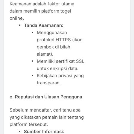
Keamanan adalah faktor utama
dalam memilih platform togel
online.
Tanda Keamanan:
Menggunakan
protokol HTTPS (ikon
gembok di bilah
alamat).
Memiliki sertifikat SSL
untuk enkripsi data.
Kebijakan privasi yang
transparan.
c. Reputasi dan Ulasan Pengguna
Sebelum mendaftar, cari tahu apa
yang dikatakan pemain lain tentang
platform tersebut.
Sumber Informasi: